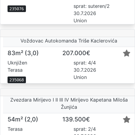
sprat: suteren/2
235076
30.7.2026
Union
Voždovac Autokomanda Triše Kaclerovića
83m² (3,0)
207.000€
Uknjižen
sprat: 4/4
Terasa
30.7.2026
Union
235068
Zvezdara Mirijevo I II III IV Mirijevo Kapetana Miloša
Žunjića
54m² (2,0)
139.500€
Terasa
sprat: 2/4