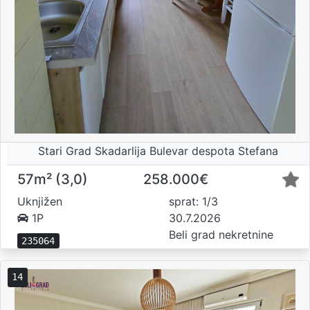
Stari Grad Skadarlija Bulevar despota Stefana
57m² (3,0)
258.000€
Uknjižen
sprat: 1/3
1P
30.7.2026
Beli grad nekretnine
235064
14