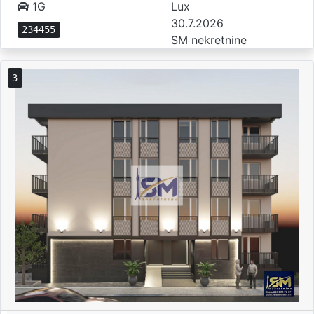
1G
Lux
30.7.2026
234455
SM nekretnine
3