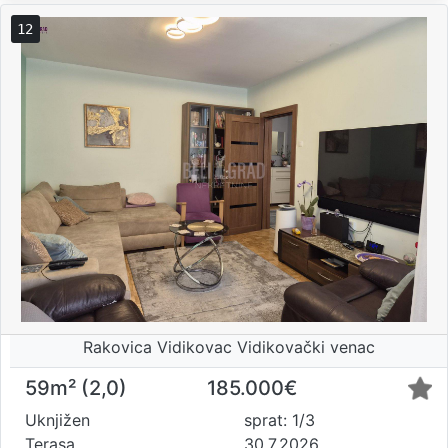
12
Rakovica Vidikovac Vidikovački venac
59m² (2,0)
185.000€
Uknjižen
sprat: 1/3
Terasa
30.7.2026