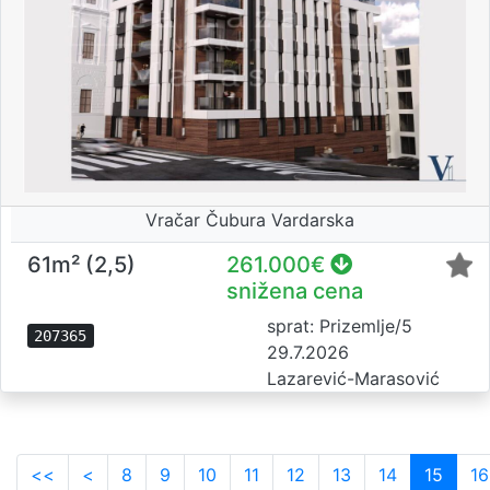
Vračar Čubura Vardarska
61m² (2,5)
261.000€
snižena cena
sprat: Prizemlje/5
207365
29.7.2026
Lazarević-Marasović
<<
<
8
9
10
11
12
13
14
15
16