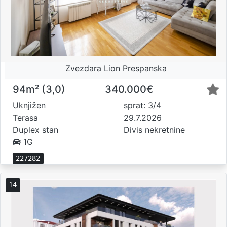
Zvezdara Lion Prespanska
94m² (3,0)
340.000€
Uknjižen
sprat: 3/4
Terasa
29.7.2026
Duplex stan
Divis nekretnine
1G
227282
14