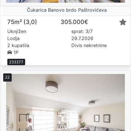
Čukarica Banovo brdo Paštrovićeva
75m² (3,0)
305.000€
Uknjižen
sprat: 3/7
Lodja
29.7.2026
2 kupatila
Divis nekretnine
1P
233377
22