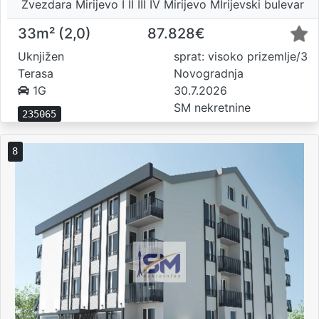
Zvezdara Mirijevo I II III IV Mirijevo MIrijevski bulevar
33m² (2,0)
87.828€
Uknjižen
sprat: visoko prizemlje/3
Terasa
Novogradnja
1G
30.7.2026
SM nekretnine
235065
8