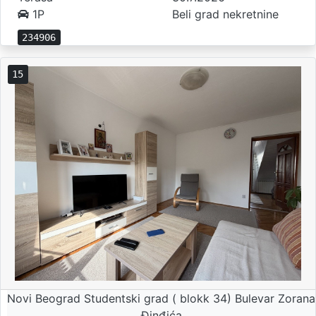
1P
Beli grad nekretnine
234906
15
Novi Beograd Studentski grad ( blokk 34) Bulevar Zorana
Đinđića