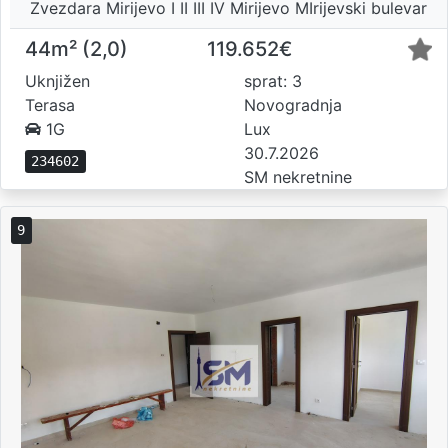
Zvezdara Mirijevo I II III IV Mirijevo MIrijevski bulevar
44m² (2,0)
119.652€
Uknjižen
sprat: 3
Terasa
Novogradnja
1G
Lux
30.7.2026
234602
SM nekretnine
9