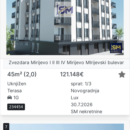
Zvezdara Mirijevo I II III IV Mirijevo MIrijevski bulevar
45m² (2,0)
121.148€
Uknjižen
sprat: 1/3
Terasa
Novogradnja
1G
Lux
30.7.2026
234454
SM nekretnine
7