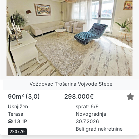
Voždovac Trošarina Vojvode Stepe
90m² (3,0)
298.000€
Uknjižen
sprat: 6/9
Terasa
Novogradnja
1G 1P
30.7.2026
Beli grad nekretnine
230770