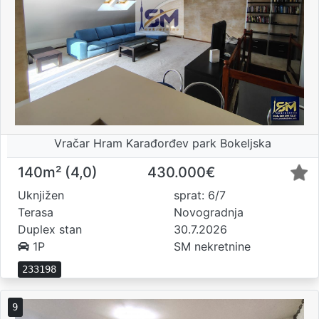
Vračar Hram Karađorđev park Bokeljska
140m² (4,0)
430.000€
Uknjižen
sprat: 6/7
Terasa
Novogradnja
Duplex stan
30.7.2026
1P
SM nekretnine
233198
9