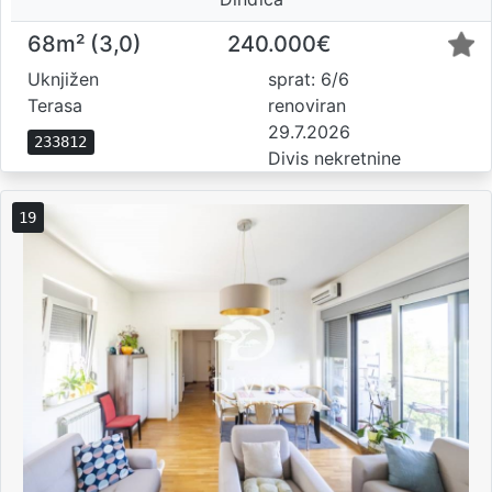
68m² (3,0)
240.000€
Uknjižen
sprat: 6/6
Terasa
renoviran
29.7.2026
233812
Divis nekretnine
19