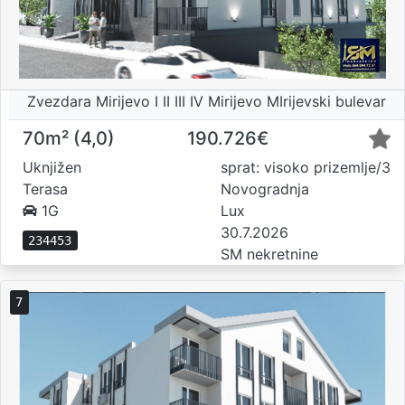
Zvezdara Mirijevo I II III IV Mirijevo MIrijevski bulevar
70m² (4,0)
190.726€
Uknjižen
sprat: visoko prizemlje/3
Terasa
Novogradnja
1G
Lux
30.7.2026
234453
SM nekretnine
7