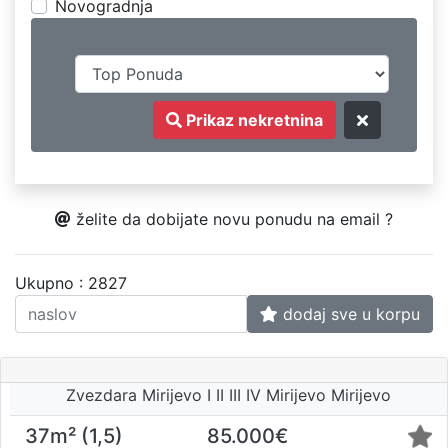
Novogradnja
Prikaz nekretnina
želite da dobijate novu ponudu na email ?
Ukupno : 2827
dodaj sve u korpu
Zvezdara Mirijevo I II III IV Mirijevo Mirijevo
37m² (1,5)
85.000€