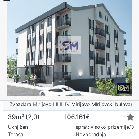
Zvezdara Mirijevo I II III IV Mirijevo MIrijevski bulevar
39m² (2,0)
106.161€
Uknjižen
sprat: visoko prizemlje/3
Terasa
Novogradnja