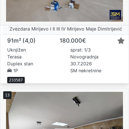
Zvezdara Mirijevo I II III IV Mirijevo Maje Dimitrijević
91m² (4,0)
180.000€
Uknjižen
sprat: 1/3
Terasa
Novogradnja
Duplex stan
30.7.2026
1P
SM nekretnine
233587
13