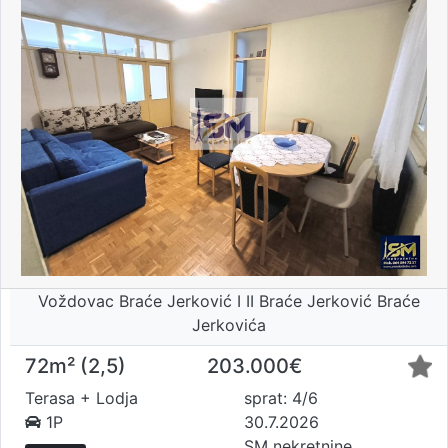
Voždovac Braće Jerković I II Braće Jerković Braće
Jerkovića
72m² (2,5)
203.000€
Terasa + Lodja
sprat: 4/6
1P
30.7.2026
SM nekretnine