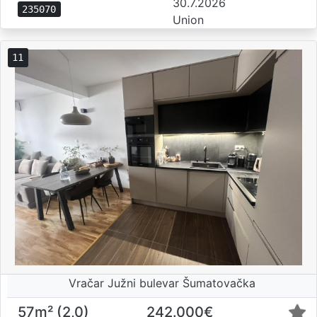
30.7.2026
235070
Union
11
Vračar Južni bulevar Šumatovačka
57m² (2,0)
242.000€