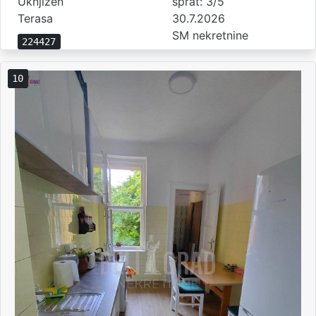
Uknjižen
sprat: 3/5
Terasa
30.7.2026
SM nekretnine
224427
10