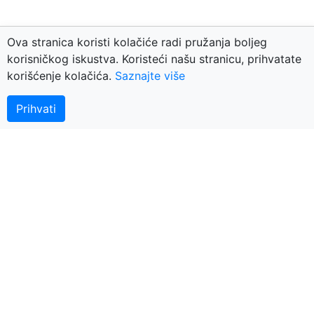
Ova stranica koristi kolačiće radi pružanja boljeg
korisničkog iskustva. Koristeći našu stranicu, prihvatate
korišćenje kolačića.
Saznajte više
Kontaktirajte nas
© 2018 BerzaNekretnina.org - portal za nekretnine
Prihvati
Arhiva
Nekretnine Nešković
Plus-Bonus
Oldroyal
Europa Exclusive
KNEZ
APN nekretnine