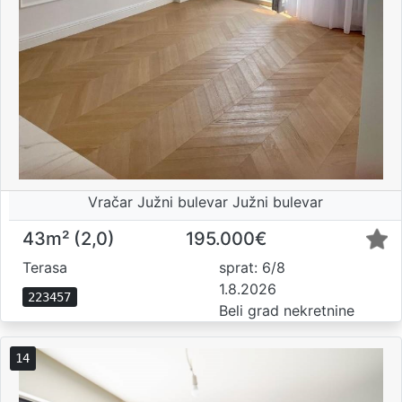
Vračar Južni bulevar Južni bulevar
43m² (2,0)
195.000€
Terasa
sprat: 6/8
1.8.2026
223457
Beli grad nekretnine
14