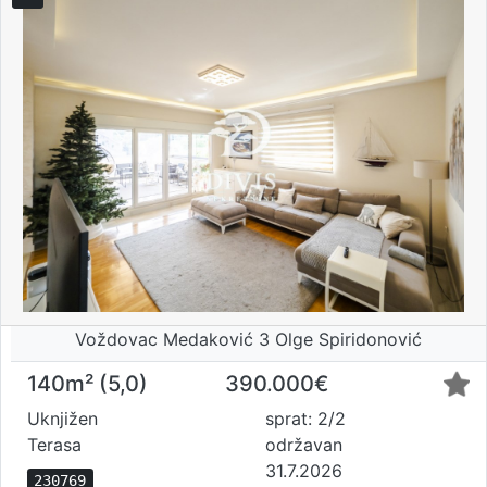
Voždovac Medaković 3 Olge Spiridonović
140m² (5,0)
390.000€
Uknjižen
sprat: 2/2
Terasa
održavan
31.7.2026
230769