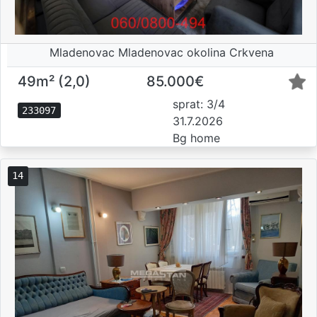
Mladenovac Mladenovac okolina Crkvena
49m² (2,0)
85.000€
sprat: 3/4
233097
31.7.2026
Bg home
14