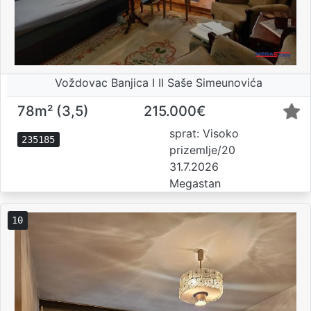
Voždovac Banjica I II Saše Simeunovića
78m² (3,5)
215.000€
sprat: Visoko
235185
prizemlje/20
31.7.2026
Megastan
10