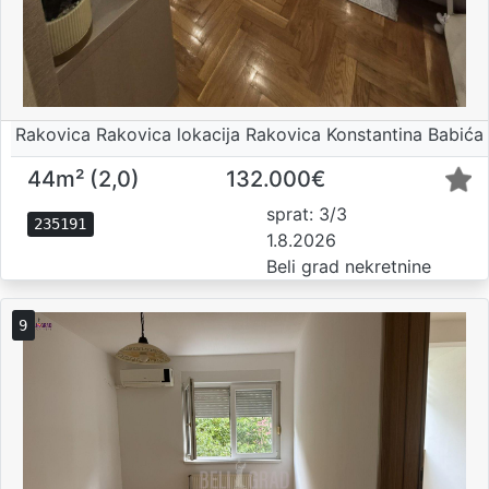
Rakovica Rakovica lokacija Rakovica Konstantina Babića
44m² (2,0)
132.000€
sprat: 3/3
235191
1.8.2026
Beli grad nekretnine
9