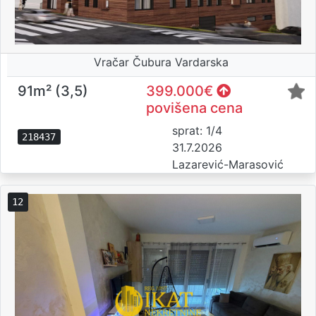
Vračar Čubura Vardarska
91m² (3,5)
399.000€
povišena cena
sprat: 1/4
218437
31.7.2026
Lazarević-Marasović
12