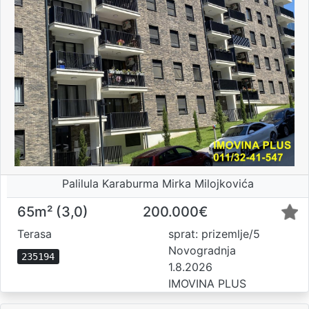
Palilula Karaburma Mirka Milojkovića
65m² (3,0)
200.000€
Terasa
sprat: prizemlje/5
Novogradnja
235194
1.8.2026
IMOVINA PLUS