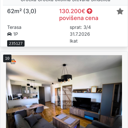
62m² (3,0)
130.200€
povišena cena
Terasa
sprat: 3/4
1P
31.7.2026
Ikat
235127
10