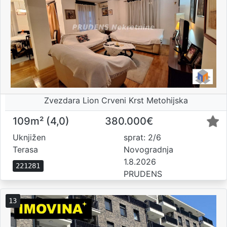
Zvezdara Lion Crveni Krst Metohijska
109m² (4,0)
380.000€
Uknjižen
sprat: 2/6
Terasa
Novogradnja
1.8.2026
221281
PRUDENS
13