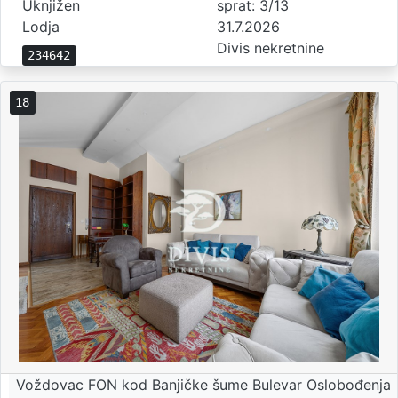
Uknjižen
sprat: 3/13
Lodja
31.7.2026
Divis nekretnine
234642
18
Voždovac FON kod Banjičke šume Bulevar Oslobođenja