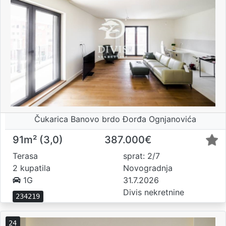
Čukarica Banovo brdo Đorđa Ognjanovića
91m² (3,0)
387.000€
Terasa
sprat: 2/7
2 kupatila
Novogradnja
1G
31.7.2026
Divis nekretnine
234219
24