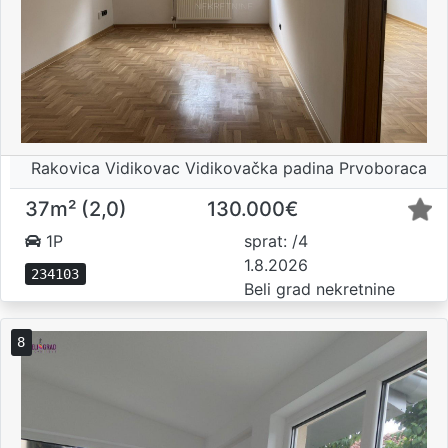
Rakovica Vidikovac Vidikovačka padina Prvoboraca
37m² (2,0)
130.000€
1P
sprat: /4
1.8.2026
234103
Beli grad nekretnine
8