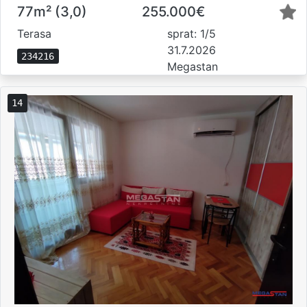
77m² (3,0)
255.000€
Terasa
sprat: 1/5
31.7.2026
234216
Megastan
14