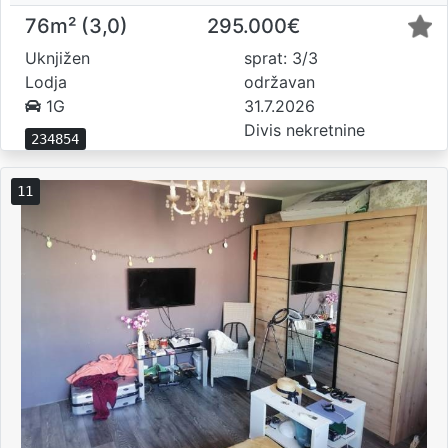
76m² (3,0)
295.000€
Uknjižen
sprat: 3/3
Lodja
održavan
1G
31.7.2026
Divis nekretnine
234854
11