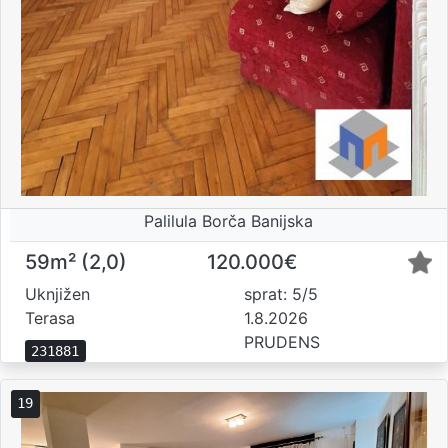
Palilula Borča Banijska
59m² (2,0)
120.000€
Uknjižen
sprat: 5/5
Terasa
1.8.2026
PRUDENS
231881
19