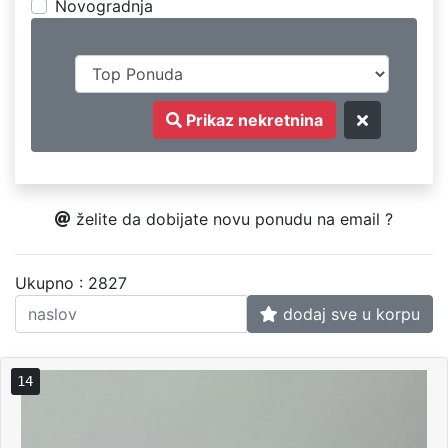
Novogradnja
Prikaz nekretnina
želite da dobijate novu ponudu na email ?
Ukupno : 2827
dodaj sve u korpu
14