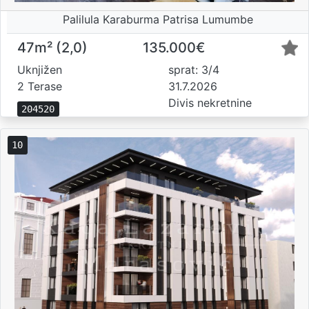
Palilula Karaburma Patrisa Lumumbe
47m² (2,0)
135.000€
Uknjižen
sprat: 3/4
2 Terase
31.7.2026
Divis nekretnine
204520
10