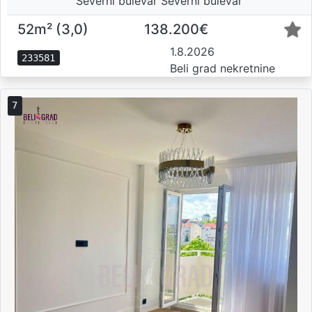
Severni bulevar Severni bulevar
52m² (3,0)
138.200€
1.8.2026
233581
Beli grad nekretnine
7