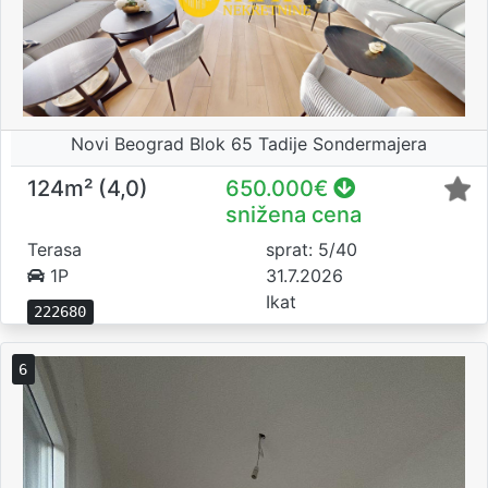
Novi Beograd Blok 65 Tadije Sondermajera
124m² (4,0)
650.000€
snižena cena
Terasa
sprat: 5/40
1P
31.7.2026
Ikat
222680
6