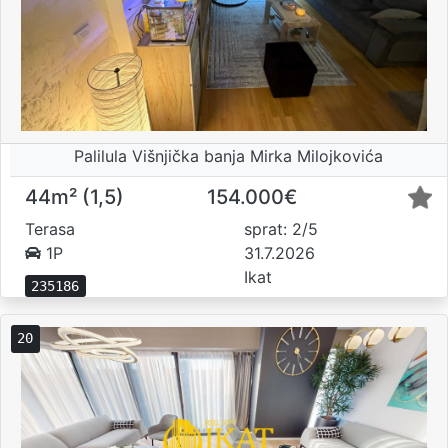
Palilula Višnjička banja Mirka Milojkovića
44m² (1,5)
154.000€
Terasa
sprat: 2/5
1P
31.7.2026
Ikat
235186
20