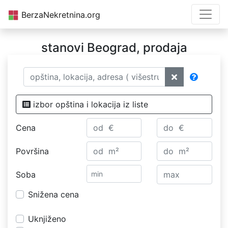
BerzaNekretnina.org
stanovi Beograd, prodaja
izbor opština i lokacija iz liste
Cena
Površina
Soba
Snižena cena
Uknjiženo