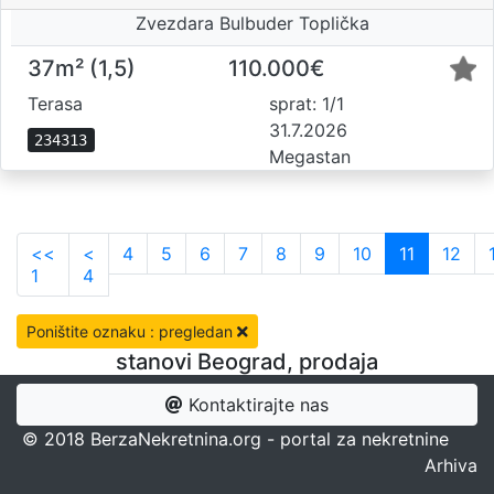
Zvezdara Bulbuder Toplička
37m² (1,5)
110.000€
Terasa
sprat: 1/1
31.7.2026
234313
Megastan
<<
<
4
5
6
7
8
9
10
11
12
1
4
Poništite oznaku : pregledan
stanovi Beograd, prodaja
Kontaktirajte nas
© 2018 BerzaNekretnina.org - portal za nekretnine
Arhiva