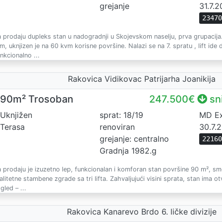
grejanje
31.7.
2347
 prodaju dupleks stan u nadogradnji u Skojevskom naselju, prva grupacij
m, uknjizen je na 60 kvm korisne površine. Nalazi se na 7. spratu , lift ide 
nkcionalno ...
Rakovica Vidikovac Patrijarha Joanikija
90m² Trosoban
247.500€
sn
Uknjižen
sprat: 18/19
MD Ex
Terasa
renoviran
30.7.
grejanje: centralno
2216
Gradnja 1982.g
 prodaju je izuzetno lep, funkcionalan i komforan stan površine 90 m², sm
alitetne stambene zgrade sa tri lifta. Zahvaljujući visini sprata, stan ima 
gled – ...
Rakovica Kanarevo Brdo 6. ličke divizije