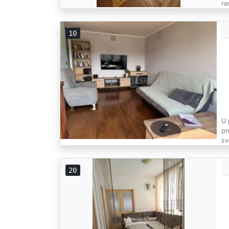
ra
10
U 
pr
sv
20