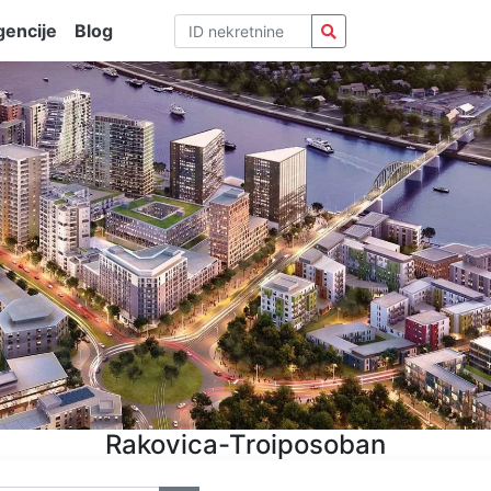
encije
Blog
Rakovica-Troiposoban