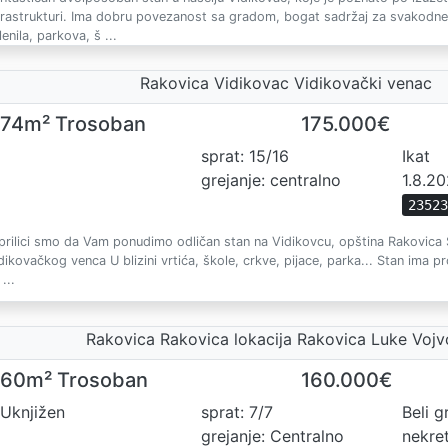
frastrukturi. Ima dobru povezanost sa gradom, bogat sadržaj za svakodne
lenila, parkova, š ...
Rakovica Vidikovac Vidikovački venac
74m² Trosoban
175.000€
sprat: 15/16
Ikat
grejanje: centralno
1.8.2
2352
prilici smo da Vam ponudimo odličan stan na Vidikovcu, opština Rakovica S
dikovačkog venca U blizini vrtića, škole, crkve, pijace, parka... Stan ima 
...
Rakovica Rakovica lokacija Rakovica Luke Vojv
60m² Trosoban
160.000€
Uknjižen
sprat: 7/7
Beli g
grejanje: Centralno
nekre