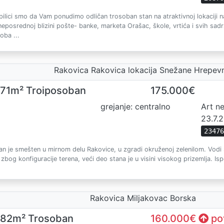
pilici smo da Vam ponudimo odličan trosoban stan na atraktivnoj lokaciji
neposrednoj blizini pošte- banke, marketa Orašac, škole, vrtića i svih sa
oba ...
Rakovica Rakovica lokacija Snežane Hrepev
71m² Troiposoban
175.000€
grejanje: centralno
Art n
23.7.
2347
an je smešten u mirnom delu Rakovice, u zgradi okruženoj zelenilom. Vodi 
i zbog konfiguracije terena, veći deo stana je u visini visokog prizemlja. Isp
Rakovica Miljakovac Borska
82m² Trosoban
160.000€
po