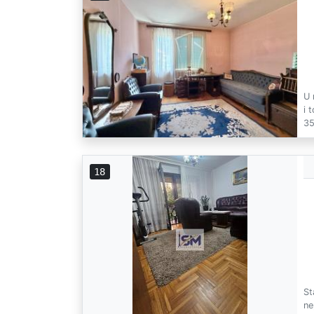
U 
i 
35
18
St
ne