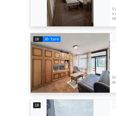
U 
u 
ud
18
3D ture
St
al
18