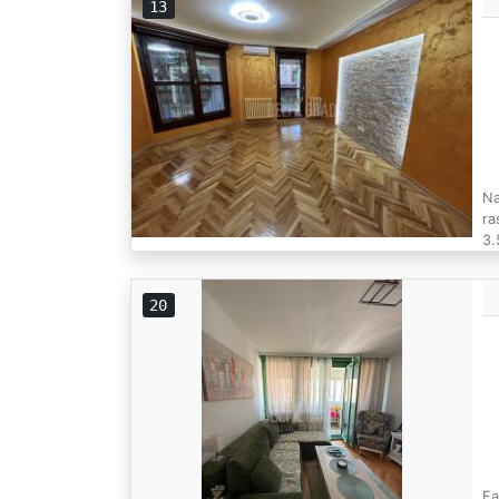
13
Na
ra
3.
20
Fa