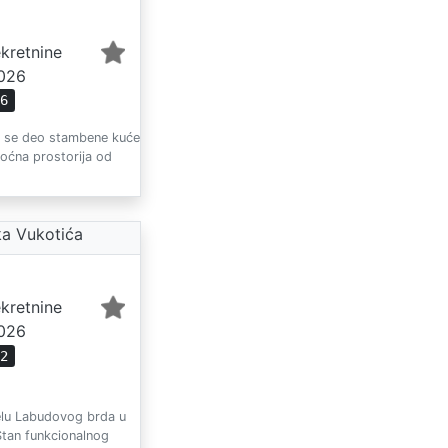
ekretnine
2026
96
e se deo stambene kuće
moćna prostorija od
a Vukotića
kretnine
2026
62
delu Labudovog brda u
 Stan funkcionalnog