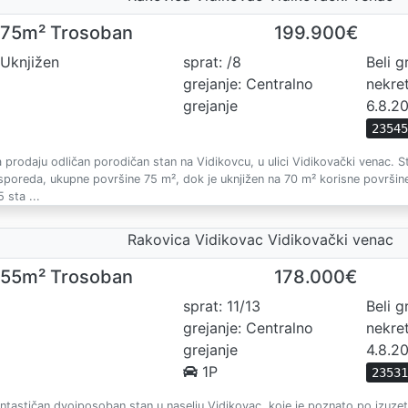
75m² Trosoban
199.900€
Uknjižen
sprat: /8
Beli g
grejanje: Centralno
nekre
grejanje
6.8.2
2354
 prodaju odličan porodičan stan na Vidikovcu, u ulici Vidikovački venac. S
sporeda, ukupne površine 75 m², dok je uknjižen na 70 m² korisne površine
5 sta ...
Rakovica Vidikovac Vidikovački venac
55m² Trosoban
178.000€
sprat: 11/13
Beli g
grejanje: Centralno
nekre
grejanje
4.8.2
1P
2353
ntastičan dvoiposoban stan u naselju Vidikovac, koje je poznato po izuze