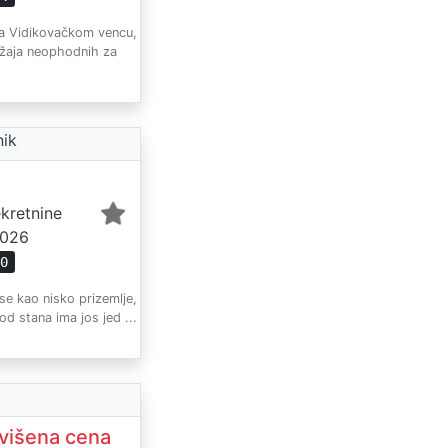
 na Vidikovačkom vencu,
držaja neophodnih za
nik
ekretnine
2026
60
se kao nisko prizemlje,
od stana ima jos jed ...
višena cena