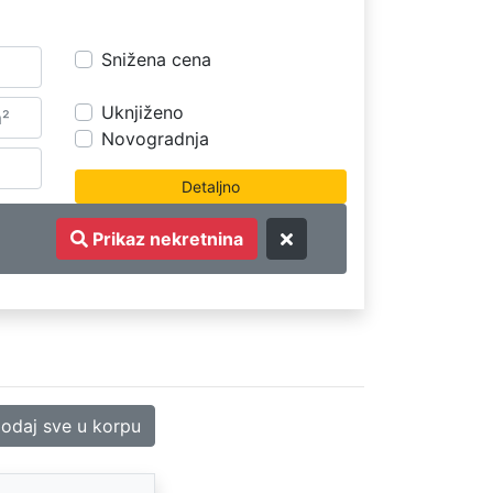
Snižena cena
Uknjiženo
Novogradnja
Prikaz nekretnina
odaj sve u korpu