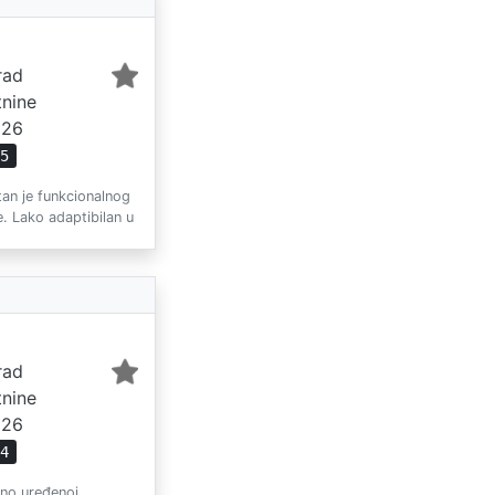
rad
tnine
026
55
tan je funkcionalnog
. Lako adaptibilan u
rad
tnine
026
14
tno uređenoj