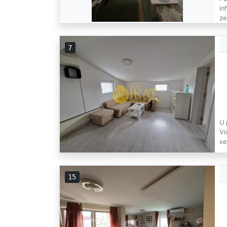
in
ze
7
U 
Vi
se 
15