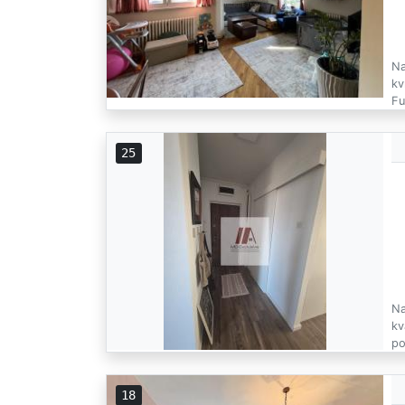
Na
kv
Fu
25
Na
kv
po
18