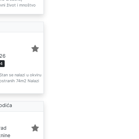
vni život i mnoštvo
026
34
tan se nalazi u okviru
prostranih 74m2 Nalazi
odića
rad
tnine