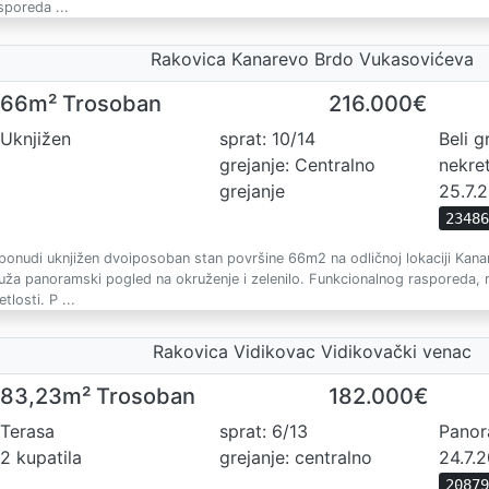
sporeda ...
Rakovica Kanarevo Brdo Vukasovićeva
66m² Trosoban
216.000€
Uknjižen
sprat: 10/14
Beli g
grejanje: Centralno
nekre
grejanje
25.7.
2348
ponudi uknjižen dvoiposoban stan površine 66m2 na odličnoj lokaciji Kana
uža panoramski pogled na okruženje i zelenilo. Funkcionalnog rasporeda, r
etlosti. P ...
Rakovica Vidikovac Vidikovački venac
83,23m² Trosoban
182.000€
Terasa
sprat: 6/13
Pano
2 kupatila
grejanje: centralno
24.7.
2087