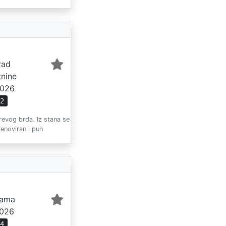
rad
tnine
2026
62
revog brda. Iz stana se
enoviran i pun
rama
2026
94