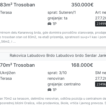
83m² Trosoban
350.000€
Terasa
sprat: Suteren/1
Art n
grejanje: ta
27.7.
1P
2349
mirnom delu Kanarevog brda, gde dominira porodično stanovanje, prodaj
to trosoban stan od 83m2, na etaži prizemlja, spratnosti su+p+1 kao i po
,56m2, i ...
Rakovica Labudovo Brdo Labudovo brdo Serdar Jank
70m² Trosoban
168.000€
Uknjižen
sprat: 3/10
SM ne
Terasa
renoviran
27.7.
grejanje: centralno
2349
1P
an 70m2 sa terasom, delimično renoviran, odlična pozicija u centralnom 
posrednoj blizini Orašca, više prodavnica, škole, vrtića i javnog prevoza.