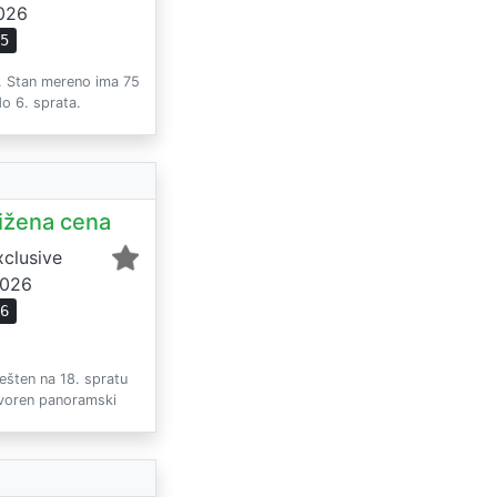
2026
05
a. Stan mereno ima 75
do 6. sprata.
ižena cena
clusive
2026
06
ešten na 18. spratu
otvoren panoramski