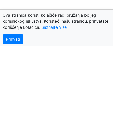
Ova stranica koristi kolačiće radi pružanja boljeg
korisničkog iskustva. Koristeći našu stranicu, prihvatate
korišćenje kolačića.
Saznajte više
Kontaktirajte nas
© 2018 BerzaNekretnina.org - portal za nekretnine
Prihvati
Arhiva
Nekretnine Nešković
Plus-Bonus
Oldroyal
Europa Exclusive
KNEZ
APN nekretnine