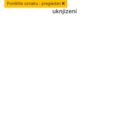
Poništite oznaku : pregledan
uknjizeni