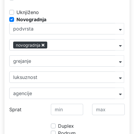
Uknjiženo
Novogradnja
podvrsta
novogradnja
grejanje
luksuznost
agencije
Sprat
Duplex
Podrum