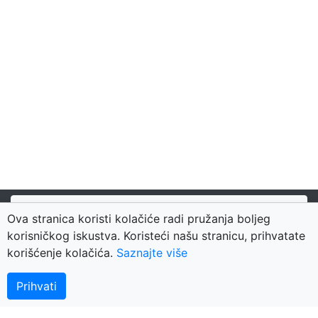
Kontaktirajte nas
Ova stranica koristi kolačiće radi pružanja boljeg
© 2018 BerzaNekretnina.org - portal za nekretnine
korisničkog iskustva. Koristeći našu stranicu, prihvatate
Arhiva
korišćenje kolačića.
Saznajte više
Nekretnine Nešković
Prihvati
Plus-Bonus