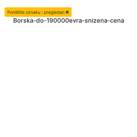
Poništite oznaku : pregledan
Borska-do-190000evra-snizena-cena