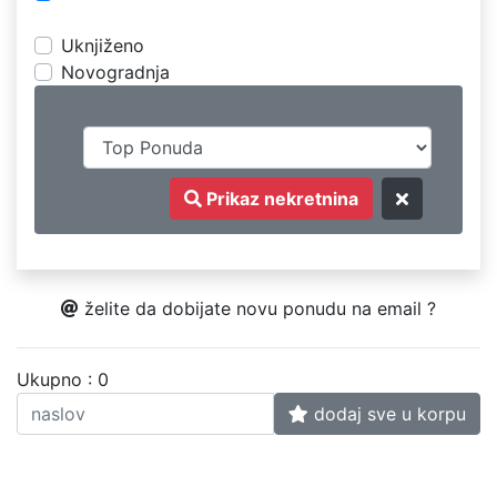
Uknjiženo
Novogradnja
Prikaz nekretnina
želite da dobijate novu ponudu na email ?
Ukupno : 0
dodaj sve u korpu