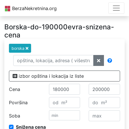
BerzaNekretnina.org
Borska-do-190000evra-snizena-
cena
borska
izbor opština i lokacija iz liste
Cena
Površina
Soba
Snižena cena