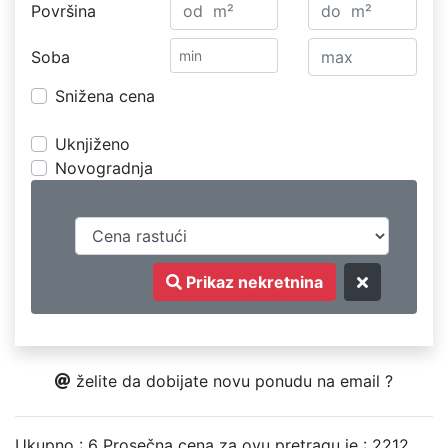
Površina
Soba
Snižena cena
Uknjiženo
Novogradnja
Prikaz nekretnina
želite da dobijate novu ponudu na email ?
Ukupno : 6
Prosečna cena za ovu pretragu je : 2212