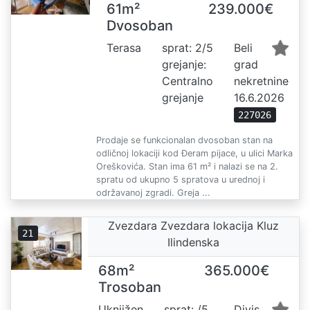
61m²
239.000€
Dvosoban
Terasa
sprat: 2/5
Beli
grejanje:
grad
Centralno
nekretnine
grejanje
16.6.2026
227026
Prodaje se funkcionalan dvosoban stan na
odličnoj lokaciji kod Đeram pijace, u ulici Marka
Oreškovića. Stan ima 61 m² i nalazi se na 2.
spratu od ukupno 5 spratova u urednoj i
održavanoj zgradi. Greja ...
Zvezdara Zvezdara lokacija Kluz
21
Ilindenska
68m²
365.000€
Trosoban
Uknjižen
sprat: /5
Divis