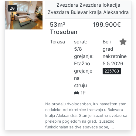
Zvezdara Zvezdara lokacija
20
Zvezdara Bulevar kralja Aleksandra
53m²
199.900€
Trosoban
Terasa
sprat:
Beli
5/8
grad
grejanje:
nekretnine
Etažno
5.5.2026
grejanje
225763
na
struju
1P
Na prodaju dvoiposoban, lux namešten stan
nedaleko od okretnice tramvaja u Bulevaru
kralja Aleksandra. Stan je izuzetno svetao sa
prelepim pogledom na grad. Izuzezno
funkcionalan sa dve spavaće sobe, ...