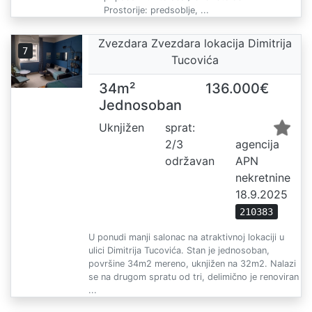
Prostorije: predsoblje, ...
Zvezdara Zvezdara lokacija Dimitrija
7
Tucovića
34m²
136.000€
Jednosoban
Uknjižen
sprat:
2/3
agencija
održavan
APN
nekretnine
18.9.2025
210383
U ponudi manji salonac na atraktivnoj lokaciji u
ulici Dimitrija Tucovića. Stan je jednosoban,
površine 34m2 mereno, uknjižen na 32m2. Nalazi
se na drugom spratu od tri, delimično je renoviran
...