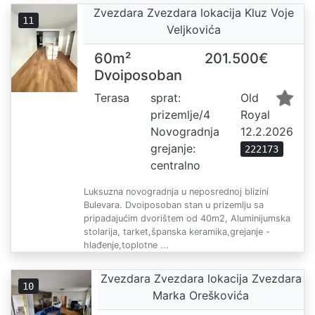
Zvezdara Zvezdara lokacija Kluz Voje
11
Veljkovića
60m²
201.500€
Dvoiposoban
Terasa
sprat:
Old
prizemlje/4
Royal
Novogradnja
12.2.2026
grejanje:
222173
centralno
Luksuzna novogradnja u neposrednoj blizini
Bulevara. Dvoiposoban stan u prizemlju sa
pripadajućim dvorištem od 40m2, Aluminijumska
stolarija, tarket,španska keramika,grejanje -
hlađenje,toplotne ...
Zvezdara Zvezdara lokacija Zvezdara
10
Marka Oreškovića