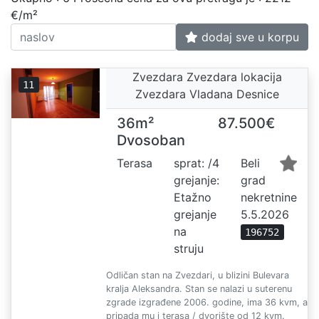
€/m²
dodaj sve u korpu
Zvezdara Zvezdara lokacija
11
Zvezdara Vladana Desnice
36m²
87.500€
Dvosoban
Terasa
sprat: /4
Beli
grejanje:
grad
Etažno
nekretnine
grejanje
5.5.2026
na
196752
struju
Odličan stan na Zvezdari, u blizini Bulevara
kralja Aleksandra. Stan se nalazi u suterenu
zgrade izgrađene 2006. godine, ima 36 kvm, a
pripada mu i terasa / dvorište od 12 kvm.