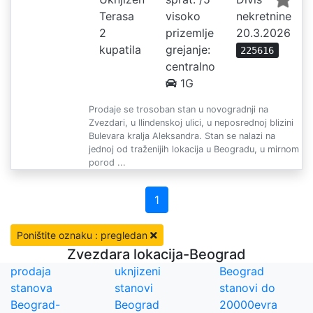
Terasa
visoko
nekretnine
2
prizemlje
20.3.2026
kupatila
grejanje:
225616
centralno
1G
Prodaje se trosoban stan u novogradnji na
Zvezdari, u Ilindenskoj ulici, u neposrednoj blizini
Bulevara kralja Aleksandra. Stan se nalazi na
jednoj od traženijih lokacija u Beogradu, u mirnom
porod ...
1
Poništite oznaku : pregledan
Zvezdara lokacija-Beograd
prodaja
uknjizeni
Beograd
stanova
stanovi
stanovi do
Beograd-
Beograd
20000evra