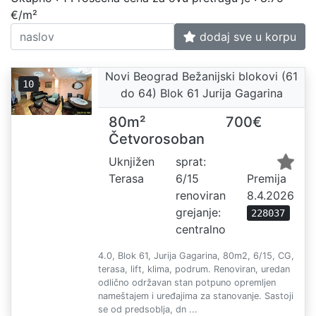
€/m²
dodaj sve u korpu
Novi Beograd Bežanijski blokovi (61
10
do 64) Blok 61 Jurija Gagarina
80m²
700€
Četvorosoban
Uknjižen
sprat:
Terasa
6/15
Premija
renoviran
8.4.2026
grejanje:
228037
centralno
4.0, Blok 61, Jurija Gagarina, 80m2, 6/15, CG,
terasa, lift, klima, podrum. Renoviran, uredan
odlično održavan stan potpuno opremljen
nameštajem i uređajima za stanovanje. Sastoji
se od predsoblja, dn ...