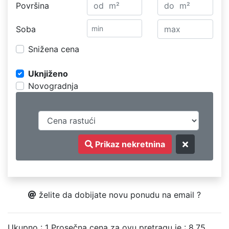
Površina
Soba
Snižena cena
Uknjiženo
Novogradnja
Prikaz nekretnina
želite da dobijate novu ponudu na email ?
Ukupno : 1
Prosečna cena za ovu pretragu je : 8.75