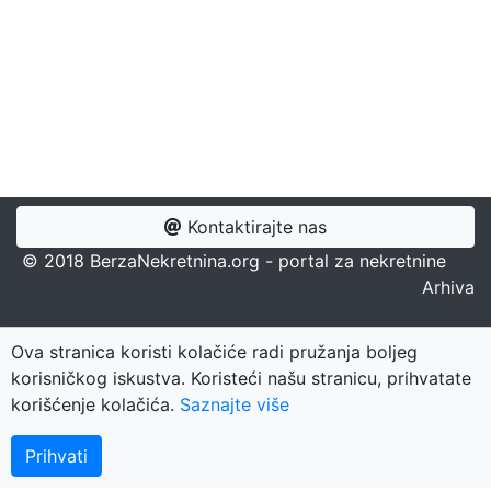
Kontaktirajte nas
© 2018 BerzaNekretnina.org - portal za nekretnine
Arhiva
Nekretnine Nešković
Ova stranica koristi kolačiće radi pružanja boljeg
korisničkog iskustva. Koristeći našu stranicu, prihvatate
Plus-Bonus
korišćenje kolačića.
Saznajte više
Oldroyal
Prihvati
Europa Exclusive