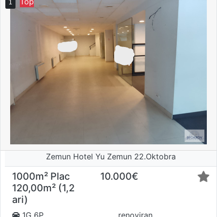
Top
1
Zemun Hotel Yu Zemun 22.Oktobra
1000m²
Plac
10.000€
120,00m² (1,2
ari)
1G 6P
renoviran