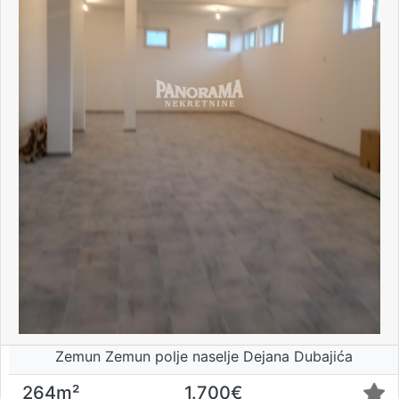
Zemun Zemun polje naselje Dejana Dubajića
264m²
1.700€