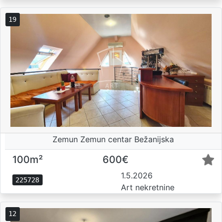
19
Zemun Zemun centar Bežanijska
100m²
600€
1.5.2026
225728
Art nekretnine
12