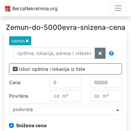
BerzaNekretnina.org
Zemun-do-5000evra-snizena-cena
zemun
izbor opština i lokacija iz liste
Cena
Površina
podvrsta
Snižena cena