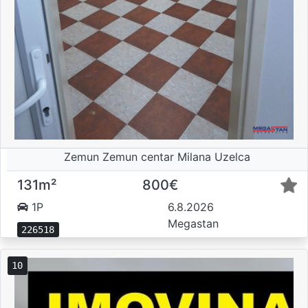
Zemun Zemun centar Milana Uzelca
131m²
800€
1P
6.8.2026
Megastan
226518
10