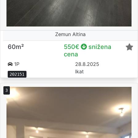
Zemun Altina
60m²
550€
snižena
cena
1P
28.8.2025
Ikat
202151
3