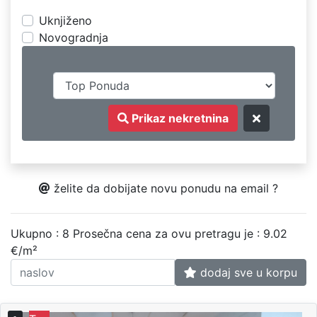
Uknjiženo
Novogradnja
Prikaz nekretnina
želite da dobijate novu ponudu na email ?
Ukupno : 8
Prosečna cena za ovu pretragu je : 9.02
€/m²
dodaj sve u korpu