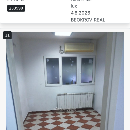
lux
233990
4.8.2026
BEOKROV REAL
11