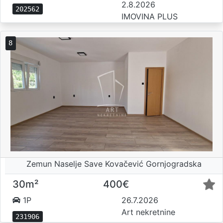
2.8.2026
202562
IMOVINA PLUS
8
Zemun Naselje Save Kovačević Gornjogradska
30m²
400€
1P
26.7.2026
Art nekretnine
231906