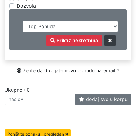
Dozvola
Prikaz nekretnina
želite da dobijate novu ponudu na email ?
Ukupno : 0
dodaj sve u korpu
Poništite oznaku : pregledan