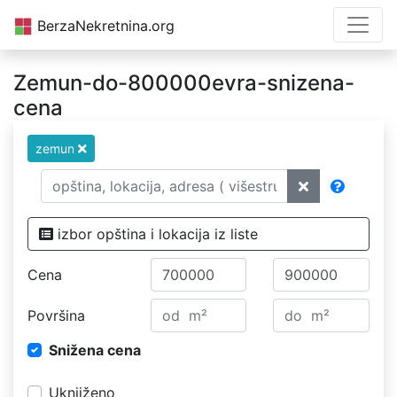
BerzaNekretnina.org
Zemun-do-800000evra-snizena-
cena
zemun
izbor opština i lokacija iz liste
Cena
Površina
Snižena cena
Uknjiženo