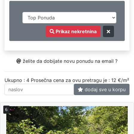
Prikaz nekretnina
želite da dobijate novu ponudu na email ?
Ukupno : 4
Prosečna cena za ovu pretragu je : 12 €/m²
dodaj sve u korpu
6