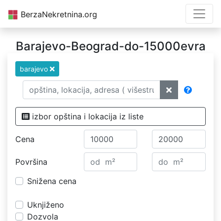
BerzaNekretnina.org
Barajevo-Beograd-do-15000evra
barajevo
izbor opština i lokacija iz liste
Cena
Površina
Snižena cena
Uknjiženo
Dozvola