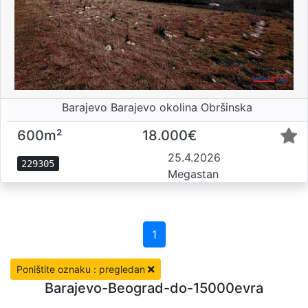
Barajevo Barajevo okolina Obršinska
600m²
18.000€
25.4.2026
229305
Megastan
1
Poništite oznaku : pregledan
Barajevo-Beograd-do-15000evra