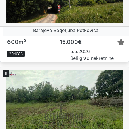
Barajevo Bogoljuba Petkovića
600m²
15.000€
5.5.2026
204686
Beli grad nekretnine
8