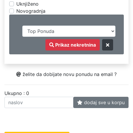
Uknjiženo
Novogradnja
Prikaz nekretnina
želite da dobijate novu ponudu na email ?
Ukupno : 0
dodaj sve u korpu