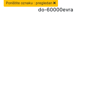
Poništite oznaku : pregledan
do-60000evra