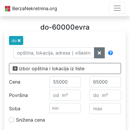
BerzaNekretnina.org
do-60000evra
do
izbor opština i lokacija iz liste
Cena
Površina
Soba
Snižena cena