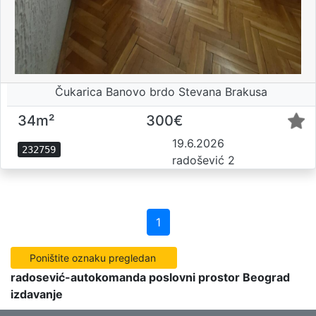
Čukarica Banovo brdo Stevana Brakusa
34m²
300€
19.6.2026
232759
radošević 2
1
radosević-autokomanda poslovni prostor Beograd
izdavanje