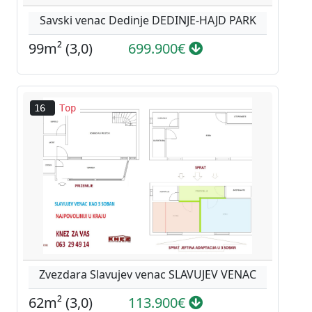
Savski venac Dedinje DEDINJE-HAJD PARK
99m² (3,0)
699.900€
16
Top
Zvezdara Slavujev venac SLAVUJEV VENAC
62m² (3,0)
113.900€