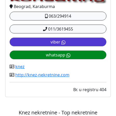
Beograd, Karaburma
063/294914
011/3619455
viber
whatsapp
knez
http://knez-nekretnine.com
Br. u registru 404
Knez nekretnine - Top nekretnine