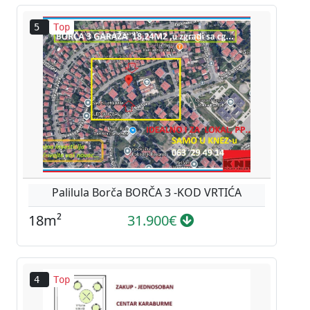
5
Top
Palilula Borča BORČA 3 -KOD VRTIĆA
18m²
31.900€
4
Top