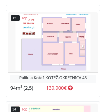
15
Top
Palilula Kotež KOTEŽ-OKRETNICA 43
94m² (2,5)
139.900€
34
Top