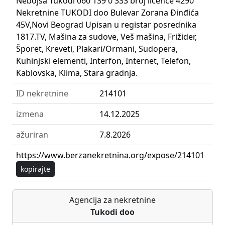
Nebojša Tukodi 060 139 0 333 broj licence 4290
Nekretnine TUKODI doo Bulevar Zorana Đinđića
45V,Novi Beograd Upisan u registar posrednika
1817.TV, Mašina za sudove, Veš mašina, Frižider,
Šporet, Kreveti, Plakari/Ormani, Sudopera,
Kuhinjski elementi, Interfon, Internet, Telefon,
Kablovska, Klima, Stara gradnja.
ID nekretnine
214101
izmena
14.12.2025
ažuriran
7.8.2026
https://www.berzanekretnina.org/expose/214101
kopirajte
Agencija za nekretnine
Tukodi doo