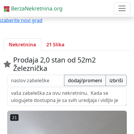
BerzaNekretnina.org
izaberite novi grad
Nekretnina
21 Slika
Prodaja 2,0 stan od 52m2
Železnička
dodaj/promeni
izbriši
21