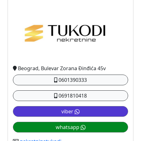
Beograd, Bulevar Zorana Đinđića 45v
0601390333
0691810418
viber
whatsapp