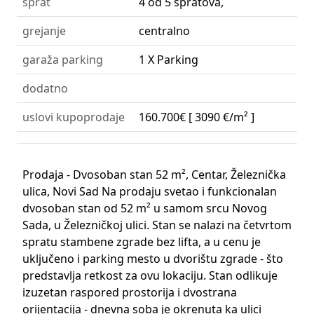
sprat
4 od 5 spratova,
grejanje
centralno
garaža parking
1 X Parking
dodatno
uslovi kupoprodaje
160.700€
[ 3090 €/m² ]
Prodaja - Dvosoban stan 52 m², Centar, Železnička
ulica, Novi Sad Na prodaju svetao i funkcionalan
dvosoban stan od 52 m² u samom srcu Novog
Sada, u Železničkoj ulici. Stan se nalazi na četvrtom
spratu stambene zgrade bez lifta, a u cenu je
uključeno i parking mesto u dvorištu zgrade - što
predstavlja retkost za ovu lokaciju. Stan odlikuje
izuzetan raspored prostorija i dvostrana
orijentacija - dnevna soba je okrenuta ka ulici