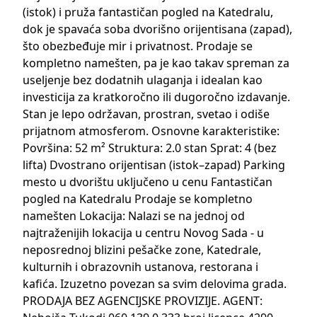
(istok) i pruža fantastičan pogled na Katedralu,
dok je spavaća soba dvorišno orijentisana (zapad),
što obezbeđuje mir i privatnost. Prodaje se
kompletno namešten, pa je kao takav spreman za
useljenje bez dodatnih ulaganja i idealan kao
investicija za kratkoročno ili dugoročno izdavanje.
Stan je lepo održavan, prostran, svetao i odiše
prijatnom atmosferom. Osnovne karakteristike:
Površina: 52 m² Struktura: 2.0 stan Sprat: 4 (bez
lifta) Dvostrano orijentisan (istok–zapad) Parking
mesto u dvorištu uključeno u cenu Fantastičan
pogled na Katedralu Prodaje se kompletno
namešten Lokacija: Nalazi se na jednoj od
najtraženijih lokacija u centru Novog Sada - u
neposrednoj blizini pešačke zone, Katedrale,
kulturnih i obrazovnih ustanova, restorana i
kafića. Izuzetno povezan sa svim delovima grada.
PRODAJA BEZ AGENCIJSKE PROVIZIJE. AGENT: