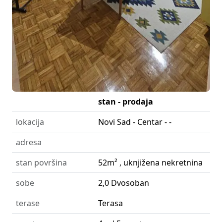
stan - prodaja
lokacija
Novi Sad - Centar - -
adresa
stan površina
52m² , uknjižena nekretnina
sobe
2,0 Dvosoban
terase
Terasa