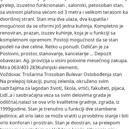
prelep, izuzetno funkcionalan , salonski, petosoban stan,
sa visinom plafona većom od 3 metra i velikom terasom ka
dvorišnoj strani. Stan ima dva ulaza, dva kupatila i
mogućnost da se oformi još jedna kuhinja. Kompletno je
renoviran, prazan, izuzev kuhinje, koja je u funkciji sa
kompletnom opremom. Postoji mogućnost da se stan
podeli na dve celine. Retko u ponudi. Odličan je za
Poslovni, prostor, stanovanje, kancelarije ... Depozit
obavezan. Ag. provizija u visini polovine mesečnog zakupa.
Mira 063/403 283Kuhinjski elementi,
Voždovac Trošarina Trosoban Bulevar Oslobođenja stan
Na prelepoj lokaciji, punoj zelenila, okruženo svim
sadržajima za lagodan život(, škola, vrtići, fakulteti, pijaca,
Lidl..a i saobraćajna veza sa svim delovima grada je
odlična).nalazi se ova vrlo kvalitetne gradnje, zgrada, iz
1999godine. Stan je trenutno u funkciji dve stambene
jedinice, ali vrlo lako se može vratiti u prvobitno stanje i biti
vrlo konforan i prostran. Stan je dvostran, sa prelepom