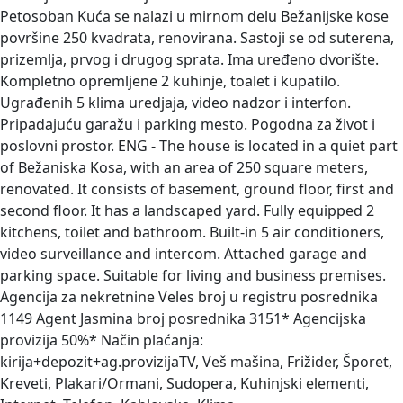
Petosoban
Kuća se nalazi u mirnom delu Bežanijske kose
površine 250 kvadrata, renovirana. Sastoji se od suterena,
prizemlja, prvog i drugog sprata. Ima uređeno dvorište.
Kompletno opremljene 2 kuhinje, toalet i kupatilo.
Ugrađenih 5 klima uredjaja, video nadzor i interfon.
Pripadajuću garažu i parking mesto. Pogodna za život i
poslovni prostor. ENG - The house is located in a quiet part
of Bežaniska Kosa, with an area of ​​250 square meters,
renovated. It consists of basement, ground floor, first and
second floor. It has a landscaped yard. Fully equipped 2
kitchens, toilet and bathroom. Built-in 5 air conditioners,
video surveillance and intercom. Attached garage and
parking space. Suitable for living and business premises.
Agencija za nekretnine Veles broj u registru posrednika
1149 Agent Jasmina broj posrednika 3151* Agencijska
provizija 50%* Način plaćanja:
kirija+depozit+ag.provizijaTV, Veš mašina, Frižider, Šporet,
Kreveti, Plakari/Ormani, Sudopera, Kuhinjski elementi,