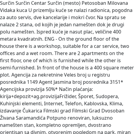
Surčin Surčin Centar Surčin (mesto) Petosoban Milovana
Vidaka kuca
U prizemlju kuće se nalazi radionica, pogodna
za auto servis, dve kancelarije i mokri čvor. Na spratu se
nalaze 2 stana, od kojih je jedan namešten dok je drugi
polu namešten. Ispred kuće je nasut plac, veličine 400
metara kvadratnih. ENG - On the ground floor of the
house there is a workshop, suitable for a car service, two
offices and a wet room. There are 2 apartments on the
first floor, one of which is furnished while the other is
semi-furnished. In front of the house is a 400 square meter
plot. Agencija za nekretnine Veles broj u registru
posrednika 1149 Agent Jasmina broj posrednika 3151*
Agencijska provizija 50%* Način plaćanja:
kirija+depozit+ag.provizijaFrižider, Šporet, Sudopera,
Kuhinjski elementi, Internet, Telefon, Kablovska, Klima,
izdavanje Čukarica Filmski grad Filmski Grad Dvosoban
Živana Saramandića
Potpuno renoviran, luksuzno
namešten stan, kompletno opremljen, dvostrano
orjentisan sa divnim, otvorenim pogledom na park, miran