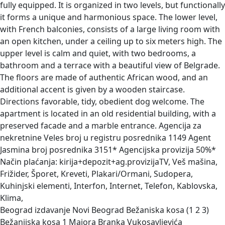
fully equipped. It is organized in two levels, but functionally
it forms a unique and harmonious space. The lower level,
with French balconies, consists of a large living room with
an open kitchen, under a ceiling up to six meters high. The
upper level is calm and quiet, with two bedrooms, a
bathroom and a terrace with a beautiful view of Belgrade.
The floors are made of authentic African wood, and an
additional accent is given by a wooden staircase.
Directions favorable, tidy, obedient dog welcome. The
apartment is located in an old residential building, with a
preserved facade and a marble entrance. Agencija za
nekretnine Veles broj u registru posrednika 1149 Agent
Jasmina broj posrednika 3151* Agencijska provizija 50%*
Način plaćanja: kirija+depozit+ag.provizijaTV, Veš mašina,
Frižider, Šporet, Kreveti, Plakari/Ormani, Sudopera,
Kuhinjski elementi, Interfon, Internet, Telefon, Kablovska,
Klima,
Beograd izdavanje Novi Beograd Bežaniska kosa (1 2 3)
Bežanijska kosa 1 Majora Branka Vukosavljevića