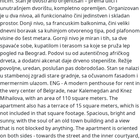
ničim. Stan je dvostrano orijentisan – prema ulici i
unutrašnjem dvorištu, kompletno opremljen. Organizovan
je u dva nivoa, ali funkcionalno čini jedinstven i skladan
prostor. Donji nivo, sa francuskim balkonima, čini veliki
dnevni boravak sa kuhinjom otvorenog tipa, pod plafonom
visine do šest metara. Gornji nivo je miran i tih, sa dve
spavaće sobe, kupatilom i terasom sa koje se pruža lep
pogled na Beograd. Podovi su od autentičnog afričkog
drveta, a dodatni akcenat daje drveno stepenište. Režije
povoljne, uredan, poslušan pas dobrodošao. Stan se nalazi
u stambenoj zgradi stare gradnje, sa očuvanom fasadom i
mermernim ulazom. ENG - A modern penthouse for rent in
the very center of Belgrade, near Kalemegdan and Knez
Mihailova, with an area of ​​110 square meters. The
apartment also has a terrace of 15 square meters, which is
not included in that square footage. Spacious, bright and
sunny, with the soul of an old town building and a view
that is not blocked by anything. The apartment is oriented
on both sides - towards the street and the inner courtyard,