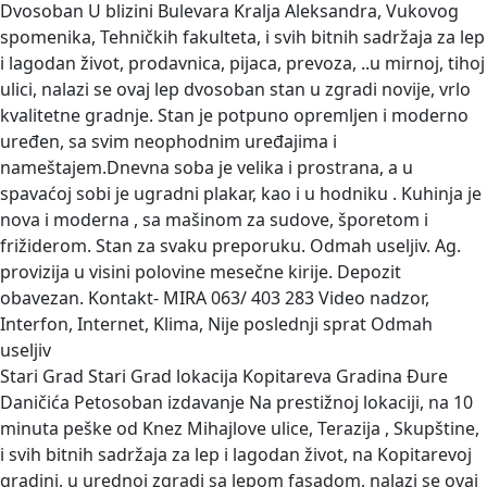
Dvosoban
U blizini Bulevara Kralja Aleksandra, Vukovog
spomenika, Tehničkih fakulteta, i svih bitnih sadržaja za lep
i lagodan život, prodavnica, pijaca, prevoza, ..u mirnoj, tihoj
ulici, nalazi se ovaj lep dvosoban stan u zgradi novije, vrlo
kvalitetne gradnje. Stan je potpuno opremljen i moderno
uređen, sa svim neophodnim uređajima i
nameštajem.Dnevna soba je velika i prostrana, a u
spavaćoj sobi je ugradni plakar, kao i u hodniku . Kuhinja je
nova i moderna , sa mašinom za sudove, šporetom i
frižiderom. Stan za svaku preporuku. Odmah useljiv. Ag.
provizija u visini polovine mesečne kirije. Depozit
obavezan. Kontakt- MIRA 063/ 403 283 Video nadzor,
Interfon, Internet, Klima, Nije poslednji sprat Odmah
useljiv
Stari Grad Stari Grad lokacija Kopitareva Gradina Đure
Daničića Petosoban izdavanje
Na prestižnoj lokaciji, na 10
minuta peške od Knez Mihajlove ulice, Terazija , Skupštine,
i svih bitnih sadržaja za lep i lagodan život, na Kopitarevoj
gradini, u urednoj zgradi sa lepom fasadom, nalazi se ovaj