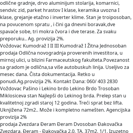
odlične gradnje, drvo aluminijum stolarija, komarnici,
sendvic zid, parket hrastov I klase, keramika uvozna I
klase, grejanje etažno i inverter klime. Stan je troiposoban,
na povucenom spratu , i čini ga dnevni boravak,dve
spavaće sobe, tri mokra čvora i dve terase. Za svaku
preporuku.. Ag. provizija 2%.
Voždovac Kumodraž I II III Kumodraž I Žitna Jednosoban
prodaja
Odlična novogradnja proverenih investitora, u
mirnoj ulici, u blizini Farmaceutskog fakulteta.Povezanost
sa gradom je odlična,sa više autobuskuh linija. Useljivo za
mesec dana. Čista dokumentacija. Retko u
ponudi.Ag.provizija 2%. Kontakt Dana: 060/ 403 2830
Voždovac Pašino i Lekino brdo Lekino Brdo Trosoban
Miklosiceva stan
Najlepši do Lekinog brda. Prelep stan u
kvalitetnoj zgradi staroj 12 godina. Treći sprat bez lifta.
Uknjižena 72m2.. Može i kompletno namešten. Agencijska
provizija 2%
prodaja Zvezdara Ðeram Đeram Dvosoban Đakovačka
Zvezdara, Đeram - Đakovačka 2.0, TA, 37m2, 1/1. Izuzetno