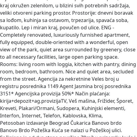
kraj okružen zelenilom, u blizini svih potrebnih sadržaja,
veliki otvoreni parking prostor. Prostorije: dnevni boravak
sa lođom, kuhinja sa ostavom, trpezarija, spavaća soba,
kupatilo. Lep i miran kraj, povučen od ulice. ENG -
Completely renovated, luxuriously furnished apartment,
fully equipped, double-oriented with a wonderful, open
view of the park, quiet area surrounded by greenery, close
to all necessary facilities, large open parking space.
Rooms: living room with loggia, kitchen with pantry, dining
room, bedroom, bathroom. Nice and quiet area, secluded
from the street. Agencija za nekretnine Veles broj u
registru posrednika 1149 Agent Jasmina broj posrednika
3151* Agencijska provizija 50%* Način plaćanja:
kirija+depozit+ag.provizijaTV, Veš mašina, Frižider, Šporet,
Kreveti, Plakari/Ormani, Sudopera, Kuhinjski elementi,
Interfon, Internet, Telefon, Kablovska, Klima,
Petosoban izdavanje Beograd Čukarica Banovo brdo
Banovo Brdo Požeška
Kuća se nalazi u Požeškoj ulici.