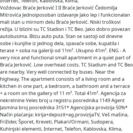
Internet, Telefon, Kablovska, Klima,
Voždovac Braće Jerković I II Braće Jerković Čedomilja
Mitrovića Jednoiposoban izdavanje
Jako lep i funkcionalan
mali stan u mirnom delu Braće Jerković. Niski troškovi
režija. U blizini su TC Stadion i TC Beo. Jako dobro povezan
autobusima. Blizu auto puta. Stan se sastoji od dnevne
sobe i kunjihe iz jednog dela, spavaće sobe, kupatila i
terase + soba na galeriji od 11m². Ukupno 41m². ENG - A
very nice and functional small apartment in a quiet part of
Braća Jerković. Low overhead costs. TC Stadium and TC Beo
are nearby. Very well connected by buses. Near the
highway. The apartment consists of a living room and a
kitchen in one part, a bedroom, a bathroom and a terrace
+ a room on the gallery of 11 m². Total 41m². Agencija za
nekretnine Veles broj u registru posrednika 1149 Agent
Jasmina broj posrednika 3151* Agencijska provizija 50%*
Način plaćanja: kirija+depozit+ag.provizijaTV, Veš mašina,
Frižider, Šporet, Kreveti, Plakari/Ormani, Sudopera,
Kuhinjski elementi, Internet, Telefon, Kablovska, Klima,