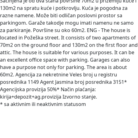
Sačinjena je od dva stana površine 70m2 u prizemlju kuće i
130m2 na spratu kuće i potkrovlju. Kuća je pogodna za
razne namene. Može biti odličan poslovni prostor sa
parkingom. Garaže takodje mogu imati namenu ne samo
za parkiranje. Površine su oko 60m2. ENG - The house is
located in Požeška street. It consists of two apartments of
70m2 on the ground floor and 130m2 on the first floor and
attic. The house is suitable for various purposes. It can be
an excellent office space with parking. Garages can also
have a purpose not only for parking. The area is about
60m2. Agencija za nekretnine Veles broj u registru
posrednika 1149 Agent Jasmina broj posrednika 3151*
Agencijska provizija 50%* Način plaćanja:
kirija+depozit+ag.provizija Izvorno stanje.
* sa aktivnim ili neaktivnim statusom