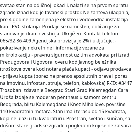
svetao stan na odličnoj lokaciji, nalazi se na prvom spratu
zgrade iznad kog je tavanski prostor. Ne zahteva ulaganja,
pre 4 godine zamenjena je elektro i vodovodna instalacija
kao i PVC stolarija. Prodaje se namešten, odličan je za
stanovanje i kao investicija. Uknjižen. Kontakt telefon:
065/32-36-409 Agencijska provizija je 2% i uključuje: -
pokazivanje nekretnine i informacije vezane za
mikrolokaciju - pravnu sigurnost uz tim advokata pri izradi
Predugovora i Ugovora, overu kod Javnog beležnika
(troškove overe kod notara plaća kupac) - odjavu prodavca
- prijavu kupca (porez na prenos apsolutnih prava i porez
na imovinu, infostan, struja, telefon, kablovska) R-ID: #3447
Trosoban izdavanje Beograd Stari Grad Kalemegdan Cara
Uroša
Izdaje se moderan penthaus u samom centru
Beograda, blizu Kalemegdana i Knez Mihailove, površine
110 kvadratnih metara. Stan ima i terasu od 15 kvadrata,
koja ne ulazi u tu kvadraturu. Prostran, svetao i sunčan, sa
dušom stare gradske zgrade i pogledom koji se ne zatvara