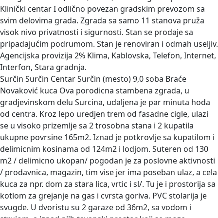
Klinički centar I odlično povezan gradskim prevozom sa
svim delovima grada. Zgrada sa samo 11 stanova pruža
visok nivo privatnosti i sigurnosti. Stan se prodaje sa
pripadajućim podrumom. Stan je renoviran i odmah useljiv.
Agencijska provizija 2% Klima, Kablovska, Telefon, Internet,
Interfon, Stara gradnja.
Surčin Surčin Centar Surčin (mesto) 9,0 soba Braće
Novaković kuca
Ova porodicna stambena zgrada, u
gradjevinskom delu Surcina, udaljena je par minuta hoda
od centra. Kroz lepo uredjen trem od fasadne cigle, ulazi
se u visoko prizemlje sa 2 trosobna stana i 2 kupatila
ukupne povrsine 165m2. Iznad je potkrovlje sa kupatilom i
delimicnim kosinama od 124m2 i lodjom. Suteren od 130
m2 / delimicno ukopan/ pogodan je za poslovne aktivnosti
/ prodavnica, magazin, tim vise jer ima poseban ulaz, a cela
kuca za npr. dom za stara lica, vrtic i sl/. Tu je i prostorija sa
kotlom za grejanje na gas i cvrsta goriva. PVC stolarija je
svugde. U dvoristu su 2 garaze od 36m2, sa vodom i