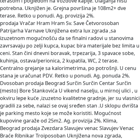
terasom i pogledom na Voždove kapije. Ulaganja nisu
potrebna. Uknjižen je. Grejna površina je 108m2+ dve
terase. Retko u ponudi. Ag. provizija 2%.
prodaja Vračar Hram Hram Sv. Save Četvorosoban
Patrijarha Varnave
Uknjižena extra lux zgrada ,sa
izuzetnom mogućnošću da se finalni radovi u stanovima
zavrsavaju po zelji kupca, kupac bira materijale bez limita u
ceni. Stan čini dnevni boravak, trpezarija, 3 spavace sobe,
kuhinja, ostava/perionica, 2 kupatila, WC, 2 terase.
Centralno grejanje sa kalorimetrima, po potrošnji. U cenu
stana je uračunat PDV. Retko u ponudi. Ag. ponuda 2%.
Dvosoban prodaja Beograd Surčin Surčin Centar Surčin
(mesto) Bore Stankovića
U vikend naselju, u mirnoj ulici , u
okviru lepe kuće ,izuzetno kvalitetne gradnje, jer su vlasnici
gradili za sebe, nalazi se ovaj sređen stan .U sklopu dvrišta
je parking mesto koje se može koristiti. Mogućnost
kupovine garaže od 25m2. Ag. provizija 2%. Klima,
Beograd prodaja Zvezdara Slavujev venac Slavujev Venac
Braće Ribnikar Troiposoban
Uknjižena nova zgrada,