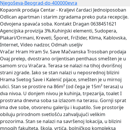
Njegoševa-Beograd-do-400000evra
Kopaonik prodaja Centar - Kraljevi čardaci Jednoiposoban
Odlican apartman i starim zgradama preko puta recepcije.
Odvojena spavaća soba. Kontakt Dragan 0638451621
Agencijska provizija 3%.Kuhinjski elementi, Sudopera,
Plakari/Ormani, Kreveti, Šporet, Frižider, Klima, Kablovska,
Internet, Video nadzor, Odmah useljiv
Vračar Hram Hram Sv. Save Mačvanska Trosoban prodaja
Ovaj prelep, dvostrano orijentisan penthaus smešten je u
samom srcu Vračara. Terasa se nalazi na tihoj dvorišnoj
strani zgrade. Iako se stan nalazi u neposrednoj blizini
Hrama Svetog Save i Kalenić pijace, smešten je u mirnoj
ulici. Stan se prostire na 86m² (od čega je 15m² terasa) u
dva nivoa. U donjem nivou je kuhinja, trpezarija, toalet I
prostrana dnevna soba sa izlazom na terasu. Gornji sprat
ima dve sobe, otvorenu galeriju i kupatilo. Sve prostorije
obiluju prirodnom svetlošću zahvaljujući velikim
prozorima. Stan se nalazi na savršenoj lokacija, u blizini
mnogih fakulteta, škola, vrtića, bolničkog kompleksa