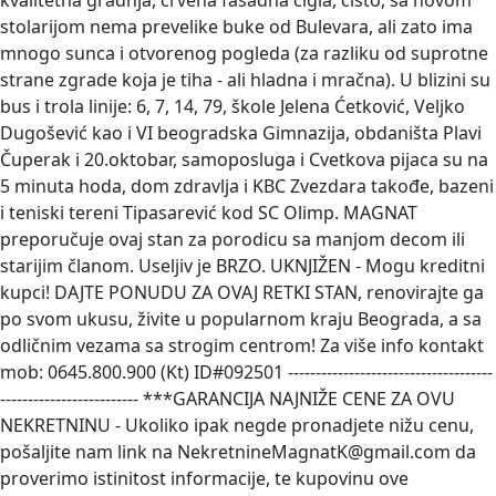
kvalitetna gradnja, crvena fasadna cigla, čisto, sa novom
stolarijom nema prevelike buke od Bulevara, ali zato ima
mnogo sunca i otvorenog pogleda (za razliku od suprotne
strane zgrade koja je tiha - ali hladna i mračna). U blizini su
bus i trola linije: 6, 7, 14, 79, škole Jelena Ćetković, Veljko
Dugošević kao i VI beogradska Gimnazija, obdaništa Plavi
Čuperak i 20.oktobar, samoposluga i Cvetkova pijaca su na
5 minuta hoda, dom zdravlja i KBC Zvezdara takođe, bazeni
i teniski tereni Tipasarević kod SC Olimp. MAGNAT
preporučuje ovaj stan za porodicu sa manjom decom ili
starijim članom. Useljiv je BRZO. UKNJIŽEN - Mogu kreditni
kupci! DAJTE PONUDU ZA OVAJ RETKI STAN, renovirajte ga
po svom ukusu, živite u popularnom kraju Beograda, a sa
odličnim vezama sa strogim centrom! Za više info kontakt
mob: 0645.800.900 (Kt) ID#092501 -------------------------------------
------------------------- ***GARANCIJA NAJNIŽE CENE ZA OVU
NEKRETNINU - Ukoliko ipak negde pronadjete nižu cenu,
pošaljite nam link na NekretnineMagnatK@gmail.com da
proverimo istinitost informacije, te kupovinu ove