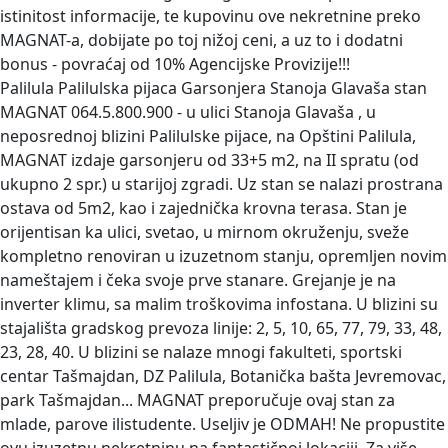
istinitost informacije, te kupovinu ove nekretnine preko
MAGNAT-a, dobijate po toj nižoj ceni, a uz to i dodatni
bonus - povraćaj od 10% Agencijske Provizije!!!
Palilula Palilulska pijaca Garsonjera Stanoja Glavaša stan
MAGNAT 064.5.800.900 - u ulici Stanoja Glavaša , u
neposrednoj blizini Palilulske pijace, na Opštini Palilula,
MAGNAT izdaje garsonjeru od 33+5 m2, na II spratu (od
ukupno 2 spr.) u starijoj zgradi. Uz stan se nalazi prostrana
ostava od 5m2, kao i zajednička krovna terasa. Stan je
orijentisan ka ulici, svetao, u mirnom okruženju, sveže
kompletno renoviran u izuzetnom stanju, opremljen novim
nameštajem i čeka svoje prve stanare. Grejanje je na
inverter klimu, sa malim troškovima infostana. U blizini su
stajališta gradskog prevoza linije: 2, 5, 10, 65, 77, 79, 33, 48,
23, 28, 40. U blizini se nalaze mnogi fakulteti, sportski
centar Tašmajdan, DZ Palilula, Botanička bašta Jevremovac,
park Tašmajdan... MAGNAT preporučuje ovaj stan za
mlade, parove ilistudente. Useljiv je ODMAH! Ne propustite