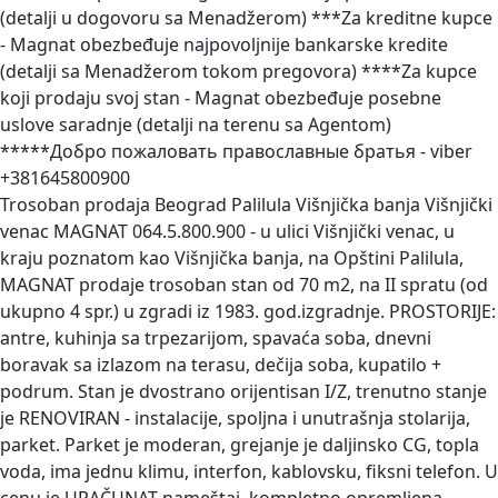
(detalji u dogovoru sa Menadžerom) ***Za kreditne kupce
- Magnat obezbeđuje najpovoljnije bankarske kredite
(detalji sa Menadžerom tokom pregovora) ****Za kupce
koji prodaju svoj stan - Magnat obezbeđuje posebne
uslove saradnje (detalji na terenu sa Agentom)
*****Добро пожаловать православные братья - viber
+381645800900
Trosoban prodaja Beograd Palilula Višnjička banja Višnjički
venac
MAGNAT 064.5.800.900 - u ulici Višnjički venac, u
kraju poznatom kao Višnjička banja, na Opštini Palilula,
MAGNAT prodaje trosoban stan od 70 m2, na II spratu (od
ukupno 4 spr.) u zgradi iz 1983. god.izgradnje. PROSTORIJE:
antre, kuhinja sa trpezarijom, spavaća soba, dnevni
boravak sa izlazom na terasu, dečija soba, kupatilo +
podrum. Stan je dvostrano orijentisan I/Z, trenutno stanje
je RENOVIRAN - instalacije, spoljna i unutrašnja stolarija,
parket. Parket je moderan, grejanje je daljinsko CG, topla
voda, ima jednu klimu, interfon, kablovsku, fiksni telefon. U