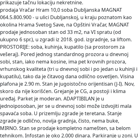
prikazuje tačnu lokaciju nekretnine.
prodaja Vračar Hram 10,0 soba Dubljanska
MAGNAT
064.5.800.900 - u ulici Dubljanskoj, u kraju poznatom kao
okolina Hrama Svetog Save, na Opštini Vračar, MAGNAT
prodaje jednosoban stan od 33 m2, na VI spratu (od
ukupno 6 spr.), u zgradi iz 2018. god. izgradnje, sa liftom.
PROSTORIJE: soba, kuhinja, kupatilo (sa prostorom za
vešeraj). Pored jednog standardnog prozora u dnevnoj
sobi, stan, iako nema kosine, ima pet krovnih prozora,
vrhunskog kvaliteta (tri u dnevnoj sobi i po jedan u kuhinji i
kupatilu), tako da je čitavog dana odlično osvetljen. Visina
plafona je 2.90 m. Stan je jugoistočno orijentisan (J-I). Nov,
skoro da nije korišćen. Grejanje je CG, a postoji i klima
uređaj. Parket je moderan. ADAPTIBILAN je u
jednoiposoban, jer se u dnevnoj sobi može izdvojiti mala
spavaća soba. U prizemlju zgrade je teretana. Stanje
zgrade je odlično, novija gradnja, čisto, nema buke,
MIRNO. Stan se prodaje kompletno namešten, sa belom
tehnikom. Infostan je oko 2.000 dinara. Parkiranje u zoni. U