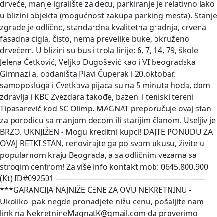
drveće, manje igralište za decu, parkiranje je relativno lako
u blizini objekta (mogućnost zakupa parking mesta). Stanje
zgrade je odlično, standardna kvalitetna gradnja, crvena
fasadna cigla, čisto, nema prevelike buke, okruženo
drvećem. U blizini su bus i trola linije: 6, 7, 14, 79, škole
Jelena Ćetković, Veljko Dugošević kao i VI beogradska
Gimnazija, obdaništa Plavi Čuperak i 20.oktobar,
samoposluga i Cvetkova pijaca su na 5 minuta hoda, dom
zdravlja i KBC Zvezdara takođe, bazeni i teniski tereni
Tipasarević kod SC Olimp. MAGNAT preporučuje ovaj stan
za porodicu sa manjom decom ili starijim članom. Useljiv je
BRZO. UKNJIŽEN - Mogu kreditni kupci! DAJTE PONUDU ZA
OVAJ RETKI STAN, renovirajte ga po svom ukusu, živite u
popularnom kraju Beograda, a sa odličnim vezama sa
strogim centrom! Za više info kontakt mob: 0645.800.900
(Kt) ID#092501 --------------------------------------------------------------
***GARANCIJA NAJNIŽE CENE ZA OVU NEKRETNINU -
Ukoliko ipak negde pronadjete nižu cenu, pošaljite nam
link na NekretnineMagnatK@gmail.com da proverimo