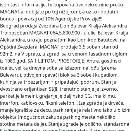
istinitost informacije, te kupovinu ove nekretnine preko
MAGNAT-a, dobijate po toj nižoj ceni, a uz to i dodatni
bonus - povraćaj od 10% Agencijske Provizije!!!
Beograd prodaja Zvezdara Lion Bulevar Kralja Aleksandra
Troiposoban
MAGNAT 064.5.800.900 - u ulici Bulevar Kralja
Aleksandra, u kraju poznatom kao Lion-kod Batutove, na
Opštini Zvezdara, MAGNAT prodaje 3.5 soban stan od
92m2, na V spratu, u zgradi sa crvenom fasadnom ciglom
iz 1980.god. SA 1 LIFTOM. PROSTORIJE: Antre, gostinski
toalet, velika dnevna soba sa izlazom na lođu (prema
Bulevaru), odvojen spavaći blok sa 3 sobe i kupatilom,
kuhinja sa trpezarijom + pripadajući podrum. Stan je
dvostrano orijentisan SI/JI, trenutno stanje je izvorno,
parket je lamelni, grejanje je daljinsko CG, ima klimu,
interfon, kablovsku, fiksni telefon... Iza zgrade je drveće,
manje igralište za decu, parkiranje je relativno lako u blizini
objekta (mogućnost zakupa parking mesta nekoliko
stotina metara dalje). Stanje zgrade je odlično, standardna