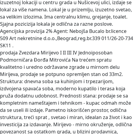
izuzetnoj lokaciji u centru grada u Nušicevoj ulici, izdaje se
lokal za više namena. Lokal je u prizemlju, izuzetno svetao,
sa velikim izlozima. Ima centralnu klimu, grejanje, toalet.
Sjajna pozicizija lokala je odlična za razne poslove.
Agencijska provizija 2% Agent: Nebojša Bucalo br.licence
509 Art nekretnine d.o.o.,Beograd,reg.br.339 011/26-20-734
SK11 .
prodaja Zvezdara Mirijevo I II III IV Jednoiposoban
Podmorničara Đorđa Mitrovića
Na trećem spratu
kvalitetno i uredno održavane zgrade u mirnom delu
Mirijeva, prodaje se potpuno opremljen stan od 33m2.
Struktura: dnevna soba sa kuhinjom i trpezarijom,
izdvojena spavaća soba, moderno kupatilo i terasa koja
pruža dodatnu udobnost. Prednosti stana: prodaje se sa
kompletnim nameštajem i tehnikom - kupac odmah može
da se useli ili izdaje. Pametno iskorišćen prostor, odlična
struktura, treći sprat , svetao i miran, idealan za život i kao
investicija za izdavanje. Mirijevo - mirno okruženje, odlična
povezanost sa ostatkom grada, u blizini prodavnica,