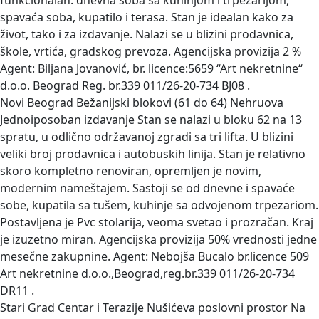
funkcionalan: dnevna soba sa kuhinjom i trpezarijom,
spavaća soba, kupatilo i terasa. Stan je idealan kako za
život, tako i za izdavanje. Nalazi se u blizini prodavnica,
škole, vrtića, gradskog prevoza. Agencijska provizija 2 %
Agent: Biljana Jovanović, br. licence:5659 “Art nekretnine“
d.o.o. Beograd Reg. br.339 011/26-20-734 BJ08 .
Novi Beograd Bežanijski blokovi (61 do 64) Nehruova
Jednoiposoban izdavanje
Stan se nalazi u bloku 62 na 13
spratu, u odlično održavanoj zgradi sa tri lifta. U blizini
veliki broj prodavnica i autobuskih linija. Stan je relativno
skoro kompletno renoviran, opremljen je novim,
modernim nameštajem. Sastoji se od dnevne i spavaće
sobe, kupatila sa tušem, kuhinje sa odvojenom trpezariom.
Postavljena je Pvc stolarija, veoma svetao i prozračan. Kraj
je izuzetno miran. Agencijska provizija 50% vrednosti jedne
mesečne zakupnine. Agent: Nebojša Bucalo br.licence 509
Art nekretnine d.o.o.,Beograd,reg.br.339 011/26-20-734
DR11 .
Stari Grad Centar i Terazije Nušićeva poslovni prostor
Na