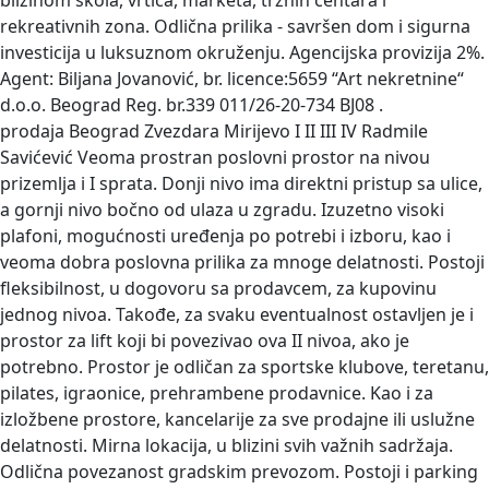
blizinom škola, vrtića, marketa, tržnih centara i
rekreativnih zona. Odlična prilika - savršen dom i sigurna
investicija u luksuznom okruženju. Agencijska provizija 2%.
Agent: Biljana Jovanović, br. licence:5659 “Art nekretnine“
d.o.o. Beograd Reg. br.339 011/26-20-734 BJ08 .
prodaja Beograd Zvezdara Mirijevo I II III IV Radmile
Savićević
Veoma prostran poslovni prostor na nivou
prizemlja i I sprata. Donji nivo ima direktni pristup sa ulice,
a gornji nivo bočno od ulaza u zgradu. Izuzetno visoki
plafoni, mogućnosti uređenja po potrebi i izboru, kao i
veoma dobra poslovna prilika za mnoge delatnosti. Postoji
fleksibilnost, u dogovoru sa prodavcem, za kupovinu
jednog nivoa. Takođe, za svaku eventualnost ostavljen je i
prostor za lift koji bi povezivao ova II nivoa, ako je
potrebno. Prostor je odličan za sportske klubove, teretanu,
pilates, igraonice, prehrambene prodavnice. Kao i za
izložbene prostore, kancelarije za sve prodajne ili uslužne
delatnosti. Mirna lokacija, u blizini svih važnih sadržaja.
Odlična povezanost gradskim prevozom. Postoji i parking