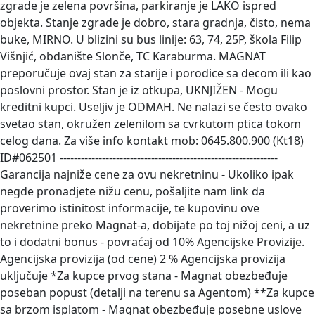
zgrade je zelena površina, parkiranje je LAKO ispred
objekta. Stanje zgrade je dobro, stara gradnja, čisto, nema
buke, MIRNO. U blizini su bus linije: 63, 74, 25P, škola Filip
Višnjić, obdanište Slonče, TC Karaburma. MAGNAT
preporučuje ovaj stan za starije i porodice sa decom ili kao
poslovni prostor. Stan je iz otkupa, UKNJIŽEN - Mogu
kreditni kupci. Useljiv je ODMAH. Ne nalazi se često ovako
svetao stan, okružen zelenilom sa cvrkutom ptica tokom
celog dana. Za više info kontakt mob: 0645.800.900 (Kt18)
ID#062501 --------------------------------------------------------------
Garancija najniže cene za ovu nekretninu - Ukoliko ipak
negde pronadjete nižu cenu, pošaljite nam link da
proverimo istinitost informacije, te kupovinu ove
nekretnine preko Magnat-a, dobijate po toj nižoj ceni, a uz
to i dodatni bonus - povraćaj od 10% Agencijske Provizije.
Agencijska provizija (od cene) 2 % Agencijska provizija
uključuje *Za kupce prvog stana - Magnat obezbeđuje
poseban popust (detalji na terenu sa Agentom) **Za kupce
sa brzom isplatom - Magnat obezbeđuje posebne uslove