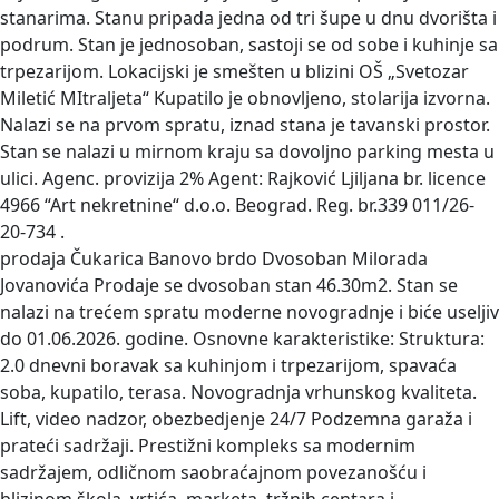
stanarima. Stanu pripada jedna od tri šupe u dnu dvorišta i
podrum. Stan je jednosoban, sastoji se od sobe i kuhinje sa
trpezarijom. Lokacijski je smešten u blizini OŠ „Svetozar
Miletić MItraljeta“ Kupatilo je obnovljeno, stolarija izvorna.
Nalazi se na prvom spratu, iznad stana je tavanski prostor.
Stan se nalazi u mirnom kraju sa dovoljno parking mesta u
ulici. Agenc. provizija 2% Agent: Rajković Ljiljana br. licence
4966 “Art nekretnine“ d.o.o. Beograd. Reg. br.339 011/26-
20-734 .
prodaja Čukarica Banovo brdo Dvosoban Milorada
Jovanovića
Prodaje se dvosoban stan 46.30m2. Stan se
nalazi na trećem spratu moderne novogradnje i biće useljiv
do 01.06.2026. godine. Osnovne karakteristike: Struktura:
2.0 dnevni boravak sa kuhinjom i trpezarijom, spavaća
soba, kupatilo, terasa. Novogradnja vrhunskog kvaliteta.
Lift, video nadzor, obezbedjenje 24/7 Podzemna garaža i
prateći sadržaji. Prestižni kompleks sa modernim
sadržajem, odličnom saobraćajnom povezanošću i