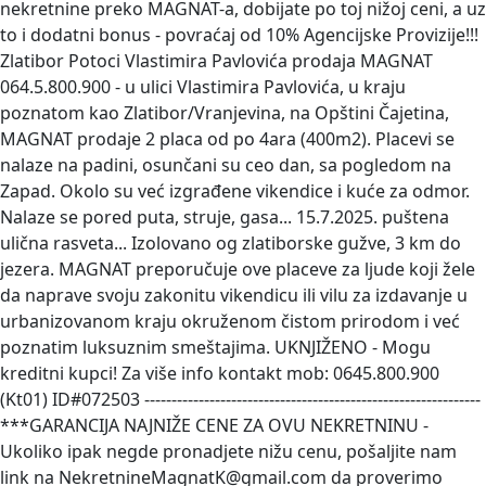
nekretnine preko MAGNAT-a, dobijate po toj nižoj ceni, a uz
to i dodatni bonus - povraćaj od 10% Agencijske Provizije!!!
Zlatibor Potoci Vlastimira Pavlovića prodaja
MAGNAT
064.5.800.900 - u ulici Vlastimira Pavlovića, u kraju
poznatom kao Zlatibor/Vranjevina, na Opštini Čajetina,
MAGNAT prodaje 2 placa od po 4ara (400m2). Placevi se
nalaze na padini, osunčani su ceo dan, sa pogledom na
Zapad. Okolo su već izgrađene vikendice i kuće za odmor.
Nalaze se pored puta, struje, gasa... 15.7.2025. puštena
ulična rasveta... Izolovano og zlatiborske gužve, 3 km do
jezera. MAGNAT preporučuje ove placeve za ljude koji žele
da naprave svoju zakonitu vikendicu ili vilu za izdavanje u
urbanizovanom kraju okruženom čistom prirodom i već
poznatim luksuznim smeštajima. UKNJIŽENO - Mogu
kreditni kupci! Za više info kontakt mob: 0645.800.900
(Kt01) ID#072503 --------------------------------------------------------------
***GARANCIJA NAJNIŽE CENE ZA OVU NEKRETNINU -
Ukoliko ipak negde pronadjete nižu cenu, pošaljite nam
link na NekretnineMagnatK@gmail.com da proverimo