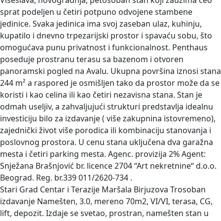
Višeslava, novogradnja, petosoban stan koji zauzima ceo
sprat podeljen u četiri potpuno odvojene stambene
jedinice. Svaka jedinica ima svoj zaseban ulaz, kuhinju,
kupatilo i dnevno trpezarijski prostor i spavaću sobu, što
omogućava punu privatnost i funkcionalnost. Penthaus
poseduje prostranu terasu sa bazenom i otvoren
panoramski pogled na Avalu. Ukupna površina iznosi stana
244 m² a raspored je osmišljen tako da prostor može da se
koristi i kao celina ili kao četiri nezavisna stana. Stan je
odmah useljiv, a zahvaljujući strukturi predstavlja idealnu
investiciju bilo za izdavanje ( više zakupnina istovremeno),
zajednički život više porodica ili kombinaciju stanovanja i
poslovnog prostora. U cenu stana uključena dva garažna
mesta i četiri parking mesta. Agenc. provizija 2% Agent:
Snježana Brašnjović br. licence 2704 “Art nekretnine“ d.o.o.
Beograd. Reg. br.339 011/2620-734 .
Stari Grad Centar i Terazije Maršala Birjuzova Trosoban
izdavanje
Namešten, 3.0, mereno 70m2, VI/VI, terasa, CG,
lift, depozit. Izdaje se svetao, prostran, namešten stan u