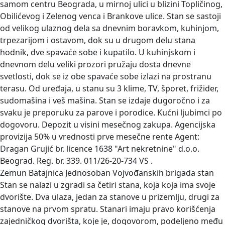
samom centru Beograda, u mirnoj ulici u blizini Topličinog,
Obilićevog i Zelenog venca i Brankove ulice. Stan se sastoji
od velikog ulaznog dela sa dnevnim boravkom, kuhinjom,
trpezarijom i ostavom, dok su u drugom delu stana
hodnik, dve spavaće sobe i kupatilo. U kuhinjskom i
dnevnom delu veliki prozori pružaju dosta dnevne
svetlosti, dok se iz obe spavaće sobe izlazi na prostranu
terasu. Od uređaja, u stanu su 3 klime, TV, šporet, frižider,
sudomašina i veš mašina. Stan se izdaje dugoročno i za
svaku je preporuku za parove i porodice. Kućni ljubimci po
dogovoru. Depozit u visini mesečnog zakupa. Agencijska
provizija 50% u vrednosti prve mesečne rente Agent:
Dragan Grujić br. licence 1638 "Art nekretnine" d.o.o.
Beograd. Reg. br. 339. 011/26-20-734 VS .
Zemun Batajnica Jednosoban Vojvođanskih brigada stan
Stan se nalazi u zgradi sa četiri stana, koja koja ima svoje
dvorište. Dva ulaza, jedan za stanove u prizemlju, drugi za
stanove na prvom spratu. Stanari imaju pravo korišćenja
zajedničkog dvorišta, koje je, dogovorom, podeljeno među