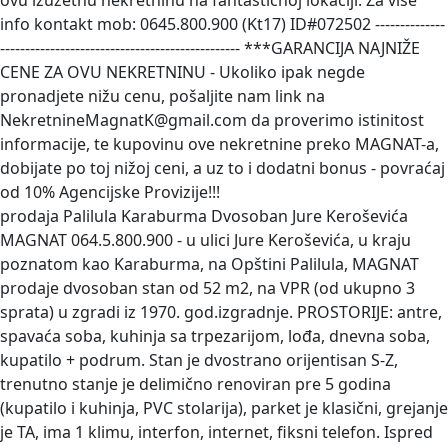
ovu izuzetnu nekretninu na fantastičnoj lokaciji. Za više
info kontakt mob: 0645.800.900 (Kt17) ID#072502 --------------
------------------------------------------------ ***GARANCIJA NAJNIŽE
CENE ZA OVU NEKRETNINU - Ukoliko ipak negde
pronadjete nižu cenu, pošaljite nam link na
NekretnineMagnatK@gmail.com da proverimo istinitost
informacije, te kupovinu ove nekretnine preko MAGNAT-a,
dobijate po toj nižoj ceni, a uz to i dodatni bonus - povraćaj
od 10% Agencijske Provizije!!!
prodaja Palilula Karaburma Dvosoban Jure Keroševića
MAGNAT 064.5.800.900 - u ulici Jure Keroševića, u kraju
poznatom kao Karaburma, na Opštini Palilula, MAGNAT
prodaje dvosoban stan od 52 m2, na VPR (od ukupno 3
sprata) u zgradi iz 1970. god.izgradnje. PROSTORIJE: antre,
spavaća soba, kuhinja sa trpezarijom, lođa, dnevna soba,
kupatilo + podrum. Stan je dvostrano orijentisan S-Z,
trenutno stanje je delimično renoviran pre 5 godina
(kupatilo i kuhinja, PVC stolarija), parket je klasični, grejanje
je TA, ima 1 klimu, interfon, internet, fiksni telefon. Ispred