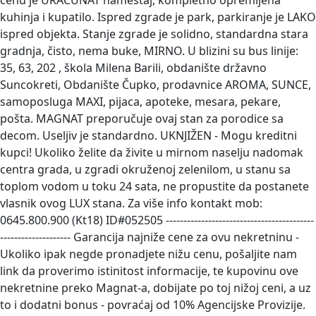
cenu je URAČUNAT nameštaj, kompletno opremljena
kuhinja i kupatilo. Ispred zgrade je park, parkiranje je LAKO
ispred objekta. Stanje zgrade je solidno, standardna stara
gradnja, čisto, nema buke, MIRNO. U blizini su bus linije:
35, 63, 202 , škola Milena Barili, obdanište državno
Suncokreti, Obdanište Čupko, prodavnice AROMA, SUNCE,
samoposluga MAXI, pijaca, apoteke, mesara, pekare,
pošta. MAGNAT preporučuje ovaj stan za porodice sa
decom. Useljiv je standardno. UKNJIŽEN - Mogu kreditni
kupci! Ukoliko želite da živite u mirnom naselju nadomak
centra grada, u zgradi okruženoj zelenilom, u stanu sa
toplom vodom u toku 24 sata, ne propustite da postanete
vlasnik ovog LUX stana. Za više info kontakt mob:
0645.800.900 (Kt18) ID#052505 ------------------------------------------
-------------------- Garancija najniže cene za ovu nekretninu -
Ukoliko ipak negde pronadjete nižu cenu, pošaljite nam
link da proverimo istinitost informacije, te kupovinu ove
nekretnine preko Magnat-a, dobijate po toj nižoj ceni, a uz
to i dodatni bonus - povraćaj od 10% Agencijske Provizije.