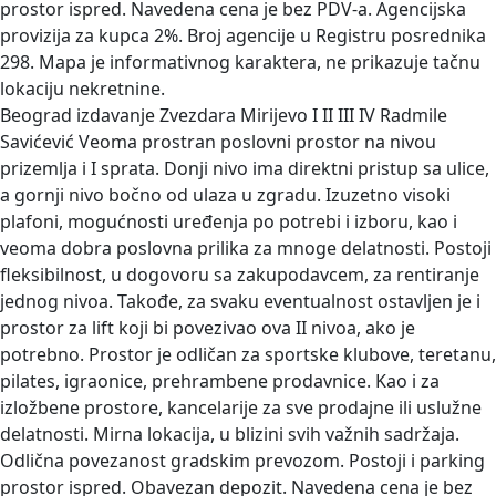
prostor ispred. Navedena cena je bez PDV-a. Agencijska
provizija za kupca 2%. Broj agencije u Registru posrednika
298. Mapa je informativnog karaktera, ne prikazuje tačnu
lokaciju nekretnine.
Beograd izdavanje Zvezdara Mirijevo I II III IV Radmile
Savićević
Veoma prostran poslovni prostor na nivou
prizemlja i I sprata. Donji nivo ima direktni pristup sa ulice,
a gornji nivo bočno od ulaza u zgradu. Izuzetno visoki
plafoni, mogućnosti uređenja po potrebi i izboru, kao i
veoma dobra poslovna prilika za mnoge delatnosti. Postoji
fleksibilnost, u dogovoru sa zakupodavcem, za rentiranje
jednog nivoa. Takođe, za svaku eventualnost ostavljen je i
prostor za lift koji bi povezivao ova II nivoa, ako je
potrebno. Prostor je odličan za sportske klubove, teretanu,
pilates, igraonice, prehrambene prodavnice. Kao i za
izložbene prostore, kancelarije za sve prodajne ili uslužne
delatnosti. Mirna lokacija, u blizini svih važnih sadržaja.
Odlična povezanost gradskim prevozom. Postoji i parking
prostor ispred. Obavezan depozit. Navedena cena je bez