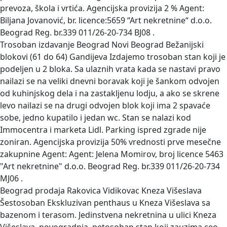
prevoza, škola i vrtića. Agencijska provizija 2 % Agent:
Biljana Jovanović, br. licence:5659 “Art nekretnine“ d.o.o.
Beograd Reg. br.339 011/26-20-734 BJ08 .
Trosoban izdavanje Beograd Novi Beograd Bežanijski
blokovi (61 do 64) Gandijeva
Izdajemo trosoban stan koji je
podeljen u 2 bloka. Sa ulaznih vrata kada se nastavi pravo
nailazi se na veliki dnevni boravak koji je šankom odvojen
od kuhinjskog dela i na zastakljenu lodju, a ako se skrene
levo nailazi se na drugi odvojen blok koji ima 2 spavaće
sobe, jedno kupatilo i jedan wc. Stan se nalazi kod
Immocentra i marketa Lidl. Parking ispred zgrade nije
zoniran. Agencijska provizija 50% vrednosti prve mesečne
zakupnine Agent: Agent: Jelena Momirov, broj licence 5463
"Art nekretnine" d.o.o. Beograd Reg. br.339 011/26-20-734
MJ06 .
Beograd prodaja Rakovica Vidikovac Kneza Višeslava
Šestosoban
Ekskluzivan penthaus u Kneza Višeslava sa
bazenom i terasom. Jedinstvena nekretnina u ulici Kneza