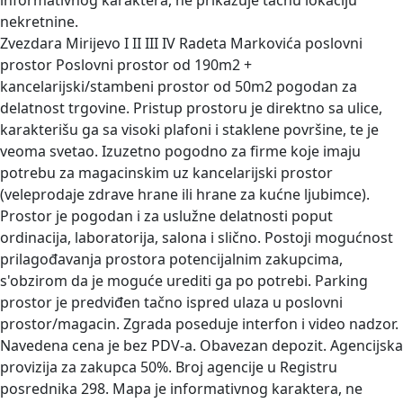
informativnog karaktera, ne prikazuje tačnu lokaciju
nekretnine.
Zvezdara Mirijevo I II III IV Radeta Markovića poslovni
prostor
Poslovni prostor od 190m2 +
kancelarijski/stambeni prostor od 50m2 pogodan za
delatnost trgovine. Pristup prostoru je direktno sa ulice,
karakterišu ga sa visoki plafoni i staklene površine, te je
veoma svetao. Izuzetno pogodno za firme koje imaju
potrebu za magacinskim uz kancelarijski prostor
(veleprodaje zdrave hrane ili hrane za kućne ljubimce).
Prostor je pogodan i za uslužne delatnosti poput
ordinacija, laboratorija, salona i slično. Postoji mogućnost
prilagođavanja prostora potencijalnim zakupcima,
s'obzirom da je moguće urediti ga po potrebi. Parking
prostor je predviđen tačno ispred ulaza u poslovni
prostor/magacin. Zgrada poseduje interfon i video nadzor.
Navedena cena je bez PDV-a. Obavezan depozit. Agencijska
provizija za zakupca 50%. Broj agencije u Registru
posrednika 298. Mapa je informativnog karaktera, ne