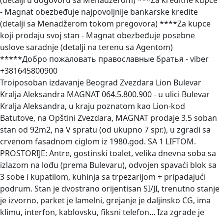
(detalji u dogovoru sa Menadžerom) ***Za kreditne kupce
- Magnat obezbeđuje najpovoljnije bankarske kredite
(detalji sa Menadžerom tokom pregovora) ****Za kupce
koji prodaju svoj stan - Magnat obezbeđuje posebne
uslove saradnje (detalji na terenu sa Agentom)
*****Добро пожаловать православные братья - viber
+381645800900
Troiposoban izdavanje Beograd Zvezdara Lion Bulevar
Kralja Aleksandra
MAGNAT 064.5.800.900 - u ulici Bulevar
Kralja Aleksandra, u kraju poznatom kao Lion-kod
Batutove, na Opštini Zvezdara, MAGNAT prodaje 3.5 soban
stan od 92m2, na V spratu (od ukupno 7 spr.), u zgradi sa
crvenom fasadnom ciglom iz 1980.god. SA 1 LIFTOM.
PROSTORIJE: Antre, gostinski toalet, velika dnevna soba sa
izlazom na lođu (prema Bulevaru), odvojen spavaći blok sa
3 sobe i kupatilom, kuhinja sa trpezarijom + pripadajući
podrum. Stan je dvostrano orijentisan SI/JI, trenutno stanje
je izvorno, parket je lamelni, grejanje je daljinsko CG, ima
klimu, interfon, kablovsku, fiksni telefon... Iza zgrade je