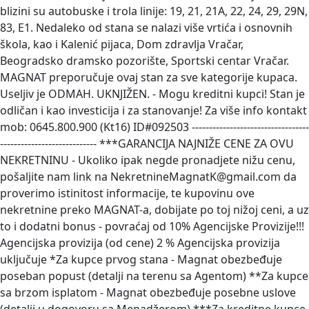
blizini su autobuske i trola linije: 19, 21, 21A, 22, 24, 29, 29N,
83, E1. Nedaleko od stana se nalazi više vrtića i osnovnih
škola, kao i Kalenić pijaca, Dom zdravlja Vračar,
Beogradsko dramsko pozorište, Sportski centar Vračar.
MAGNAT preporučuje ovaj stan za sve kategorije kupaca.
Useljiv je ODMAH. UKNJIŽEN. - Mogu kreditni kupci! Stan je
odličan i kao investicija i za stanovanje! Za više info kontakt
mob: 0645.800.900 (Kt16) ID#092503 ----------------------------------
---------------------------- ***GARANCIJA NAJNIŽE CENE ZA OVU
NEKRETNINU - Ukoliko ipak negde pronadjete nižu cenu,
pošaljite nam link na NekretnineMagnatK@gmail.com da
proverimo istinitost informacije, te kupovinu ove
nekretnine preko MAGNAT-a, dobijate po toj nižoj ceni, a uz
to i dodatni bonus - povraćaj od 10% Agencijske Provizije!!!
Agencijska provizija (od cene) 2 % Agencijska provizija
uključuje *Za kupce prvog stana - Magnat obezbeđuje
poseban popust (detalji na terenu sa Agentom) **Za kupce
sa brzom isplatom - Magnat obezbeđuje posebne uslove