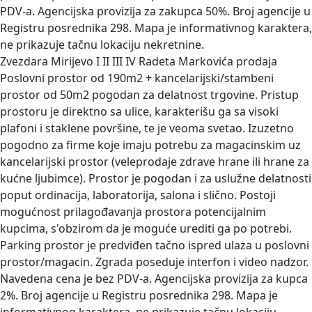
PDV-a. Agencijska provizija za zakupca 50%. Broj agencije u
Registru posrednika 298. Mapa je informativnog karaktera,
ne prikazuje tačnu lokaciju nekretnine.
Zvezdara Mirijevo I II III IV Radeta Markovića prodaja
Poslovni prostor od 190m2 + kancelarijski/stambeni
prostor od 50m2 pogodan za delatnost trgovine. Pristup
prostoru je direktno sa ulice, karakterišu ga sa visoki
plafoni i staklene površine, te je veoma svetao. Izuzetno
pogodno za firme koje imaju potrebu za magacinskim uz
kancelarijski prostor (veleprodaje zdrave hrane ili hrane za
kućne ljubimce). Prostor je pogodan i za uslužne delatnosti
poput ordinacija, laboratorija, salona i slično. Postoji
mogućnost prilagođavanja prostora potencijalnim
kupcima, s'obzirom da je moguće urediti ga po potrebi.
Parking prostor je predviđen tačno ispred ulaza u poslovni
prostor/magacin. Zgrada poseduje interfon i video nadzor.
Navedena cena je bez PDV-a. Agencijska provizija za kupca
2%. Broj agencije u Registru posrednika 298. Mapa je