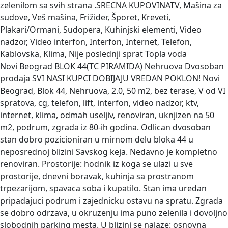
zelenilom sa svih strana .SRECNA KUPOVINATV, Mašina za
sudove, Veš mašina, Frižider, Šporet, Kreveti,
Plakari/Ormani, Sudopera, Kuhinjski elementi, Video
nadzor, Video interfon, Interfon, Internet, Telefon,
Kablovska, Klima, Nije poslednji sprat Topla voda
Novi Beograd BLOK 44(TC PIRAMIDA) Nehruova Dvosoban
prodaja
SVI NASI KUPCI DOBIJAJU VREDAN POKLON! Novi
Beograd, Blok 44, Nehruova, 2.0, 50 m2, bez terase, V od VI
spratova, cg, telefon, lift, interfon, video nadzor, ktv,
internet, klima, odmah useljiv, renoviran, uknjizen na 50
m2, podrum, zgrada iz 80-ih godina. Odlican dvosoban
stan dobro pozicioniran u mirnom delu bloka 44 u
neposrednoj blizini Savskog keja. Nedavno je kompletno
renoviran. Prostorije: hodnik iz koga se ulazi u sve
prostorije, dnevni boravak, kuhinja sa prostranom
trpezarijom, spavaca soba i kupatilo. Stan ima uredan
pripadajuci podrum i zajednicku ostavu na spratu. Zgrada
se dobro odrzava, u okruzenju ima puno zelenila i dovoljno
slobodnih parking mesta. U blizini se nalaze: osnovna