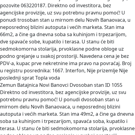
pozovite 063220187. Direktno od investitora, bez
agencijske provizije, uz svu potrebnu pravnu pomoć! U
ponudi trosoban stan u mirnom delu Novih Banaovaca, u
neposrednoj blizini autoputa i većih marketa. Stan ima
66m2, a čine ga dnevna soba sa kuhinjom i trpezarijom,
dve spavaće sobe, kupatilo i terasa. U stanu će biti
sedmokomorna stolarija, prvoklasne podne obloge uz
podno grejanje u svakoj prostoriji. Navedena cena je bez
PDV-a, kupac prve nekretnine ima pravo na povraćaj. Broj
u registru posrednika: 1667. Interfon, Nije prizemlje Nije
poslednji sprat Topla voda
Zemun Batajnica Novi Banovci Dvosoban stan
ID 1055
Direktno od investitora, bez agencijske provizije, uz svu
potrebnu pravnu pomoć! U ponudi dvosoban stan u
mirnom delu Novih Banaovaca, u neposrednoj blizini
autoputa i većih marketa. Stan ima 49m2, a čine ga dnevna
soba sa kuhinjom i trpezarijom, spavaća soba, kupatilo i
terasa. U stanu će biti sedmokomorna stolarija, prvoklasne