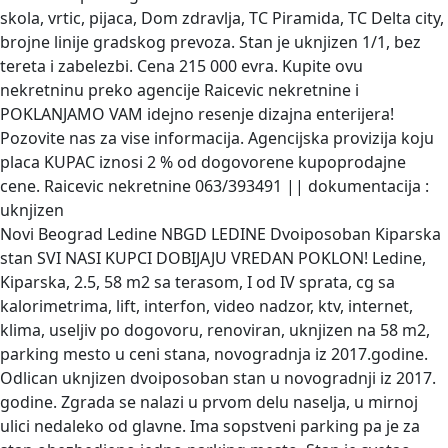
skola, vrtic, pijaca, Dom zdravlja, TC Piramida, TC Delta city,
brojne linije gradskog prevoza. Stan je uknjizen 1/1, bez
tereta i zabelezbi. Cena 215 000 evra. Kupite ovu
nekretninu preko agencije Raicevic nekretnine i
POKLANJAMO VAM idejno resenje dizajna enterijera!
Pozovite nas za vise informacija. Agencijska provizija koju
placa KUPAC iznosi 2 % od dogovorene kupoprodajne
cene. Raicevic nekretnine 063/393491 || dokumentacija :
uknjizen
Novi Beograd Ledine NBGD LEDINE Dvoiposoban Kiparska
stan
SVI NASI KUPCI DOBIJAJU VREDAN POKLON! Ledine,
Kiparska, 2.5, 58 m2 sa terasom, I od IV sprata, cg sa
kalorimetrima, lift, interfon, video nadzor, ktv, internet,
klima, useljiv po dogovoru, renoviran, uknjizen na 58 m2,
parking mesto u ceni stana, novogradnja iz 2017.godine.
Odlican uknjizen dvoiposoban stan u novogradnji iz 2017.
godine. Zgrada se nalazi u prvom delu naselja, u mirnoj
ulici nedaleko od glavne. Ima sopstveni parking pa je za