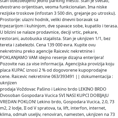
stan obezbedjeno jedno parking mesto. Stan je svetao,
dvostrano orijentisan, veoma funkcionalan. Ima niske
rezijske troskove (infostan 3 500 din, grejanje po utrosku).
Prostorije: ulazni hodnik, veliki dnevni boravak sa
trpezarijom i kuhinjom, dve spavace sobe, kupatilo i terasa.
U blizini se nalaze prodavnice, deciji vrtic, pekare,
restorani, autobuska stajalista. Stan je uknjizen 1/1, bez
tereta i zabelezbi. Cena 139 000 evra. Kupite ovu
nekretninu preko agencije Raicevic nekretnine i
POKLANJAMO VAM idejno resenje dizajna enterijera!
Pozovite nas za vise informacija. Agencijska provizija koju
placa KUPAC iznosi 2 % od dogovorene kupoprodajne
cene. Raicevic nekretnine 063/393491 || dokumentacija :
uknjizen
prodaja Voždovac Pašino i Lekino brdo LEKINO BRDO
Dvosoban Gospodara Vucica
SVI NASI KUPCI DOBIJAJU
VREDAN POKLON! Lekino brdo, Gospodara Vucica, 2.0, 73
m2, 2 lodje, II od V spratova, ta, lift, interfon, internet,
klima, odmah useljiv, renoviran, namesten, uknjizen na 73