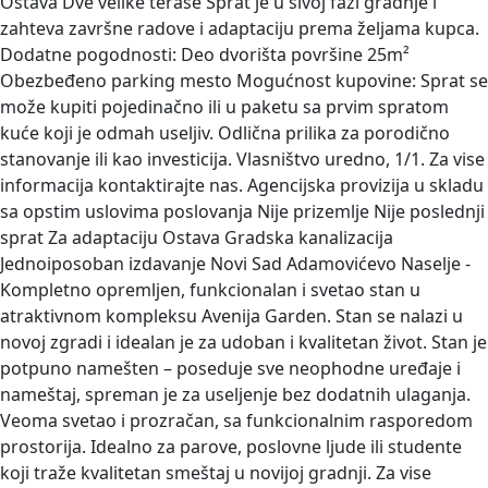
Ostava Dve velike terase Sprat je u sivoj fazi gradnje i
zahteva završne radove i adaptaciju prema željama kupca.
Dodatne pogodnosti: Deo dvorišta površine 25m²
Obezbeđeno parking mesto Mogućnost kupovine: Sprat se
može kupiti pojedinačno ili u paketu sa prvim spratom
kuće koji je odmah useljiv. Odlična prilika za porodično
stanovanje ili kao investicija. Vlasništvo uredno, 1/1. Za vise
informacija kontaktirajte nas. Agencijska provizija u skladu
sa opstim uslovima poslovanja Nije prizemlje Nije poslednji
sprat Za adaptaciju Ostava Gradska kanalizacija
Jednoiposoban izdavanje Novi Sad Adamovićevo Naselje -
Kompletno opremljen, funkcionalan i svetao stan u
atraktivnom kompleksu Avenija Garden. Stan se nalazi u
novoj zgradi i idealan je za udoban i kvalitetan život. Stan je
potpuno namešten – poseduje sve neophodne uređaje i
nameštaj, spreman je za useljenje bez dodatnih ulaganja.
Veoma svetao i prozračan, sa funkcionalnim rasporedom
prostorija. Idealno za parove, poslovne ljude ili studente
koji traže kvalitetan smeštaj u novijoj gradnji. Za vise