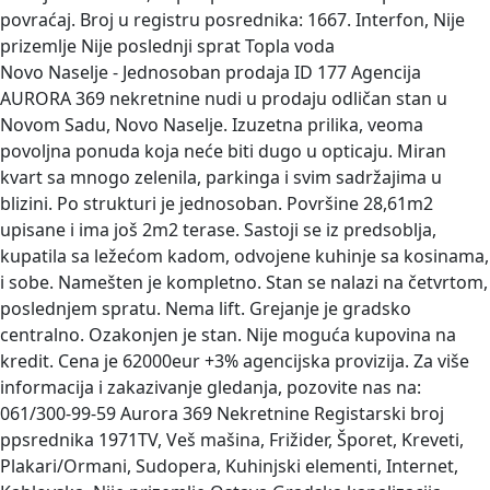
povraćaj. Broj u registru posrednika: 1667. Interfon, Nije
prizemlje Nije poslednji sprat Topla voda
Novo Naselje - Jednosoban prodaja
ID 177 Agencija
AURORA 369 nekretnine nudi u prodaju odličan stan u
Novom Sadu, Novo Naselje. Izuzetna prilika, veoma
povoljna ponuda koja neće biti dugo u opticaju. Miran
kvart sa mnogo zelenila, parkinga i svim sadržajima u
blizini. Po strukturi je jednosoban. Površine 28,61m2
upisane i ima još 2m2 terase. Sastoji se iz predsoblja,
kupatila sa ležećom kadom, odvojene kuhinje sa kosinama,
i sobe. Namešten je kompletno. Stan se nalazi na četvrtom,
poslednjem spratu. Nema lift. Grejanje je gradsko
centralno. Ozakonjen je stan. Nije moguća kupovina na
kredit. Cena je 62000eur +3% agencijska provizija. Za više
informacija i zakazivanje gledanja, pozovite nas na:
061/300-99-59 Aurora 369 Nekretnine Registarski broj
ppsrednika 1971TV, Veš mašina, Frižider, Šporet, Kreveti,
Plakari/Ormani, Sudopera, Kuhinjski elementi, Internet,