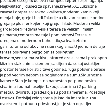
pozlacen esceg 48 delova i komplet Zepter serpi i tiganja.
Najkvalitetniji duseci za spavanje,krevet XXL.Luksuzne
zavese i draperje visokog kvaliteta,moderan kamin koji
menja boje, greje i hladi.Takodje u citavom stanu je podno
grejanje plus fenkojleri koji greju i hlade.Moderan veliki
garderober.Predivna velika terasa sa velikim i malim
palmama,cempresima tuje i pom pomovi.Terasa je
uredjena u modernom boho stilu,sa kvalitetnim
garniturama od tikovine i sibirskog arisa.U jednom delu je
terasa pokrivena pergolom sa pokretnim
krovom,senzorima za kisu,infrared grejalicama i preklopno
kliznim staklenim sistemom,sa ciljem da se taj ustakljen
prostor terase koristi citave godine.Druga polovina terase
je pod vedrim nebom sa pogledom na sumu.Sigurnosne
kamere.Stan je kompletno namesten potpuno novim
stvarima i odmah useljiv. Takodje stan ima i 2 parking
mesta,u dvoristu zgrade,koja su pod kamerama. Poseduje
i ostavu. Dozivljaj celog stana je kao da imate kucu sa
dvoristem i potpunu privstnost,jer je stan ogradjen