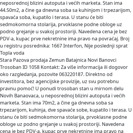
neposrednoj blizini autoputa i većih marketa. Stan ima
44.50m2, a čine ga dnevna soba sa kuhinjom i trpezarijom,
spavaća soba, kupatilo i terasa. U stanu će biti
sedmokomorna stolarija, prvoklasne podne obloge uz
podno grejanje u svakoj prostoriji. Navedena cena je bez
PDV-a, kupac prve nekretnine ima pravo na povraćaj. Broj
u registru posrednika: 1667 Interfon, Nije poslednji sprat
Topla voda
Stara Pazova prodaja Zemun Batajnica Novi Banovci
Trosoban
ID 1058 Kontakt: Za više informacija ili dogovor
oko razgledanja, pozovite 063220187. Direktno od
investitora, bez agencijske provizije, uz svu potrebnu
pravnu pomoć! U ponudi trosoban stan u mirnom delu
Novih Banaovaca, u neposrednoj blizini autoputa i većih
marketa. Stan ima 70m2, a čine ga dnevna soba sa
trpezarijom, kuhinja, dve spavaće sobe, kupatilo i terasa. U
stanu će biti sedmokomorna stolarija, prvoklasne podne
obloge uz podno grejanje u svakoj prostoriji. Navedena
cena je bez PDV-a, kupac prve nekretnine ima pravo na