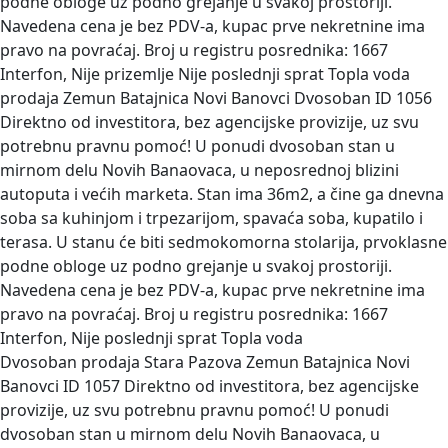
podne obloge uz podno grejanje u svakoj prostoriji.
Navedena cena je bez PDV-a, kupac prve nekretnine ima
pravo na povraćaj. Broj u registru posrednika: 1667
Interfon, Nije prizemlje Nije poslednji sprat Topla voda
prodaja Zemun Batajnica Novi Banovci Dvosoban
ID 1056
Direktno od investitora, bez agencijske provizije, uz svu
potrebnu pravnu pomoć! U ponudi dvosoban stan u
mirnom delu Novih Banaovaca, u neposrednoj blizini
autoputa i većih marketa. Stan ima 36m2, a čine ga dnevna
soba sa kuhinjom i trpezarijom, spavaća soba, kupatilo i
terasa. U stanu će biti sedmokomorna stolarija, prvoklasne
podne obloge uz podno grejanje u svakoj prostoriji.
Navedena cena je bez PDV-a, kupac prve nekretnine ima
pravo na povraćaj. Broj u registru posrednika: 1667
Interfon, Nije poslednji sprat Topla voda
Dvosoban prodaja Stara Pazova Zemun Batajnica Novi
Banovci
ID 1057 Direktno od investitora, bez agencijske
provizije, uz svu potrebnu pravnu pomoć! U ponudi
dvosoban stan u mirnom delu Novih Banaovaca, u