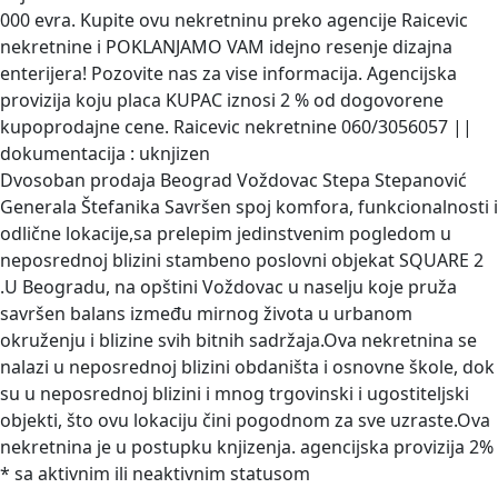
000 evra. Kupite ovu nekretninu preko agencije Raicevic
nekretnine i POKLANJAMO VAM idejno resenje dizajna
enterijera! Pozovite nas za vise informacija. Agencijska
provizija koju placa KUPAC iznosi 2 % od dogovorene
kupoprodajne cene. Raicevic nekretnine 060/3056057 ||
dokumentacija : uknjizen
Dvosoban prodaja Beograd Voždovac Stepa Stepanović
Generala Štefanika
Savršen spoj komfora, funkcionalnosti i
odlične lokacije,sa prelepim jedinstvenim pogledom u
neposrednoj blizini stambeno poslovni objekat SQUARE 2
.U Beogradu, na opštini Voždovac u naselju koje pruža
savršen balans između mirnog života u urbanom
okruženju i blizine svih bitnih sadržaja.Ova nekretnina se
nalazi u neposrednoj blizini obdaništa i osnovne škole, dok
su u neposrednoj blizini i mnog trgovinski i ugostiteljski
objekti, što ovu lokaciju čini pogodnom za sve uzraste.Ova
nekretnina je u postupku knjizenja. agencijska provizija 2%
* sa aktivnim ili neaktivnim statusom