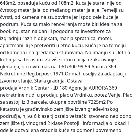
648m2, poseduje kuću od 108m2. Kuća je stara, nije od
čvrstog materijala, od mešanog materijala je. Temelji su
čvrsti, od kamena na stubovima jer ispod cele kuće je
podrum. Kuća sa malo renoviranja može biti idealna za
booking, stan na dan ili pogodna za investitore za
izgradnju raznih objekata, manja spratnica, motel,
apartmani ili je pretvoriti u etno kucu. Kuća je na temelju
od kamena i na gredama i stubovima. Na imanju su i letnja
kuhinja sa terasom. Za više informacija i zakazivanje
gledanja, pozovite nas na: 061/300-99-59 Aurora 369
Nekretnine Reg.br.posr. 1971 Odmah useljiv Za adaptaciju
Izvorno stanje. Stara gradnja. Ostava
prodaja Vrdnik Centar -
ID 180 Agencija AURORA 369
nekretnine nudi u prodaju plac u Vrdniku, potez Venje. Plac
se sastoji iz 3 parcele, ukupne površine 7225m2 Po
katastru je građevinsko zemljište izvan građevinskog
područja, njiva 6 klase tj ostalo veštački stvoreno neplodno
zemljište tj. vinograd 2 klase Postoji i informacija o lokaciji
gde je dozvoljena gradnja kuće za odmor i povremeno