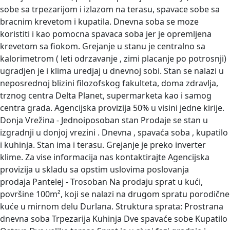
sobe sa trpezarijom i izlazom na terasu, spavace sobe sa
bracnim krevetom i kupatila. Dnevna soba se moze
koristiti i kao pomocna spavaca soba jer je opremljena
krevetom sa fiokom. Grejanje u stanu je centralno sa
kalorimetrom ( leti odrzavanje , zimi placanje po potrosnji)
ugradjen je i klima uredjaj u dnevnoj sobi. Stan se nalazi u
neposrednoj blizini filozofskog fakulteta, doma zdravlja,
trznog centra Delta Planet, supermarketa kao i samog
centra grada. Agencijska provizija 50% u visini jedne kirije.
Donja Vrežina - Jednoiposoban stan
Prodaje se stan u
izgradnji u donjoj vrezini . Dnevna , spavaća soba , kupatilo
i kuhinja. Stan ima i terasu. Grejanje je preko inverter
klime. Za vise informacija nas kontaktirajte Agencijska
provizija u skladu sa opstim uslovima poslovanja
prodaja Pantelej - Trosoban
Na prodaju sprat u kući,
površine 100m², koji se nalazi na drugom spratu porodične
kuće u mirnom delu Durlana. Struktura sprata: Prostrana
dnevna soba Trpezarija Kuhinja Dve spavaće sobe Kupatilo