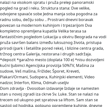
nalazi na visokom spratu i pruža prelep panoramski
pogled na grad i reku. Struktura stana: Dve velike,
odvojene spavaće sobe Jedna manja soba pogodna za
radnu sobu, dečiju sobu .. Prostrani dnevni boravak
povezan sa modernom kuhinjom i trpezarijom Dva
kompletno opremljena kupatila Velika terasa sa
fantastičnim pogledom Lokacija u okviru Beograda na vodi
pruža savršen balans između luksuznog života, pristupa
prirodi (park i šetalište pored reke), i blizine centra grada,
tržnog centra Galerija, restorana i drugih sadržaja.
*depozit *garažno mesto (doplata 100 e) *nisu dozvoljeni
kućni ljubimci Agencijska provizija 50%TV, Mašina za
sudove, Veš mašina, Frižider, Šporet, Kreveti,
Plakari/Ormani, Sudopera, Kuhinjski elementi, Video
nadzor, Interfon, Klima, Odmah useljiv
Dom zdravlja - Dvosoban izdavanje
Izdaje se namesten
stan u novoj zgradi iza ckrve Sv. Luke. Stan se nalazi na
trecem od ukupno pet spratova sa liftom. Sam stan se
sastoji od hodnika, potpuno opremljene kuhinje, dnevne