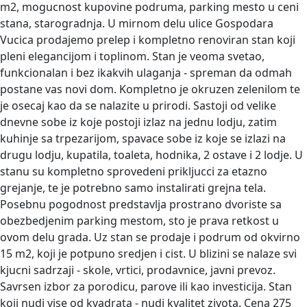
m2, mogucnost kupovine podruma, parking mesto u ceni
stana, starogradnja. U mirnom delu ulice Gospodara
Vucica prodajemo prelep i kompletno renoviran stan koji
pleni elegancijom i toplinom. Stan je veoma svetao,
funkcionalan i bez ikakvih ulaganja - spreman da odmah
postane vas novi dom. Kompletno je okruzen zelenilom te
je osecaj kao da se nalazite u prirodi. Sastoji od velike
dnevne sobe iz koje postoji izlaz na jednu lodju, zatim
kuhinje sa trpezarijom, spavace sobe iz koje se izlazi na
drugu lodju, kupatila, toaleta, hodnika, 2 ostave i 2 lodje. U
stanu su kompletno sprovedeni prikljucci za etazno
grejanje, te je potrebno samo instalirati grejna tela.
Posebnu pogodnost predstavlja prostrano dvoriste sa
obezbedjenim parking mestom, sto je prava retkost u
ovom delu grada. Uz stan se prodaje i podrum od okvirno
15 m2, koji je potpuno sredjen i cist. U blizini se nalaze svi
kjucni sadrzaji - skole, vrtici, prodavnice, javni prevoz.
Savrsen izbor za porodicu, parove ili kao investicija. Stan
koji nudi vise od kvadrata - nudi kvalitet zivota. Cena 275