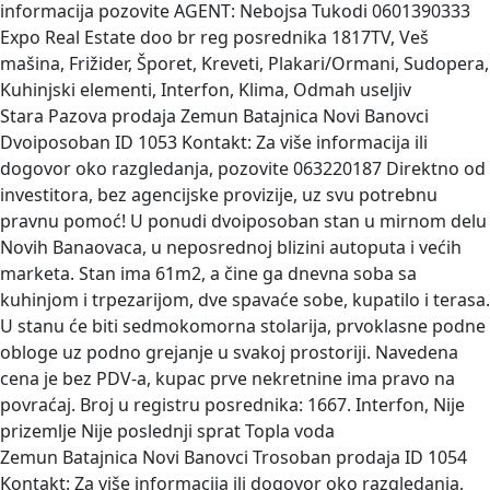
informacija pozovite AGENT: Nebojsa Tukodi 0601390333
Expo Real Estate doo br reg posrednika 1817TV, Veš
mašina, Frižider, Šporet, Kreveti, Plakari/Ormani, Sudopera,
Kuhinjski elementi, Interfon, Klima, Odmah useljiv
Stara Pazova prodaja Zemun Batajnica Novi Banovci
Dvoiposoban
ID 1053 Kontakt: Za više informacija ili
dogovor oko razgledanja, pozovite 063220187 Direktno od
investitora, bez agencijske provizije, uz svu potrebnu
pravnu pomoć! U ponudi dvoiposoban stan u mirnom delu
Novih Banaovaca, u neposrednoj blizini autoputa i većih
marketa. Stan ima 61m2, a čine ga dnevna soba sa
kuhinjom i trpezarijom, dve spavaće sobe, kupatilo i terasa.
U stanu će biti sedmokomorna stolarija, prvoklasne podne
obloge uz podno grejanje u svakoj prostoriji. Navedena
cena je bez PDV-a, kupac prve nekretnine ima pravo na
povraćaj. Broj u registru posrednika: 1667. Interfon, Nije
prizemlje Nije poslednji sprat Topla voda
Zemun Batajnica Novi Banovci Trosoban prodaja
ID 1054
Kontakt: Za više informacija ili dogovor oko razgledanja,