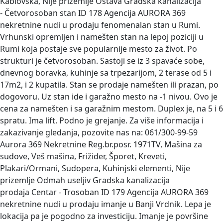
Kablovska, Nije prizemlje Ostava Gradska kanalizacija
- Četvorosoban stan
ID 178 Agencija AURORA 369
nekretnine nudi u prodaju fenomenalan stan u Rumi.
Vrhunski opremljen i namešten stan na lepoj poziciji u
Rumi koja postaje sve popularnije mesto za život. Po
strukturi je četvorosoban. Sastoji se iz 3 spavaće sobe,
dnevnog boravka, kuhinje sa trpezarijom, 2 terase od 5 i
17m2, i 2 kupatila. Stan se prodaje namešten ili prazan, po
dogovoru. Uz stan ide i garažno mesto na -1 nivou. Ovo je
cena za namešten i sa garažnim mestom. Duplex je, na 5 i 6
spratu. Ima lift. Podno je grejanje. Za više informacija i
zakazivanje gledanja, pozovite nas na: 061/300-99-59
Aurora 369 Nekretnine Reg.br.posr. 1971TV, Mašina za
sudove, Veš mašina, Frižider, Šporet, Kreveti,
Plakari/Ormani, Sudopera, Kuhinjski elementi, Nije
prizemlje Odmah useljiv Gradska kanalizacija
prodaja Centar - Trosoban
ID 179 Agencija AURORA 369
nekretnine nudi u prodaju imanje u Banji Vrdnik. Lepa je
lokacija pa je pogodno za investiciju. Imanje je površine