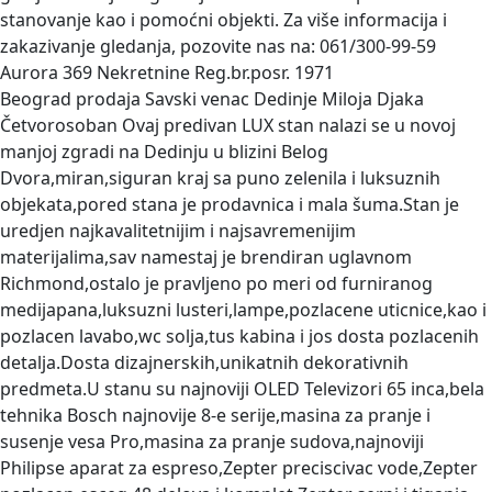
stanovanje kao i pomoćni objekti. Za više informacija i
zakazivanje gledanja, pozovite nas na: 061/300-99-59
Aurora 369 Nekretnine Reg.br.posr. 1971
Beograd prodaja Savski venac Dedinje Miloja Djaka
Četvorosoban
Ovaj predivan LUX stan nalazi se u novoj
manjoj zgradi na Dedinju u blizini Belog
Dvora,miran,siguran kraj sa puno zelenila i luksuznih
objekata,pored stana je prodavnica i mala šuma.Stan je
uredjen najkavalitetnijim i najsavremenijim
materijalima,sav namestaj je brendiran uglavnom
Richmond,ostalo je pravljeno po meri od furniranog
medijapana,luksuzni lusteri,lampe,pozlacene uticnice,kao i
pozlacen lavabo,wc solja,tus kabina i jos dosta pozlacenih
detalja.Dosta dizajnerskih,unikatnih dekorativnih
predmeta.U stanu su najnoviji OLED Televizori 65 inca,bela
tehnika Bosch najnovije 8-e serije,masina za pranje i
susenje vesa Pro,masina za pranje sudova,najnoviji
Philipse aparat za espreso,Zepter preciscivac vode,Zepter