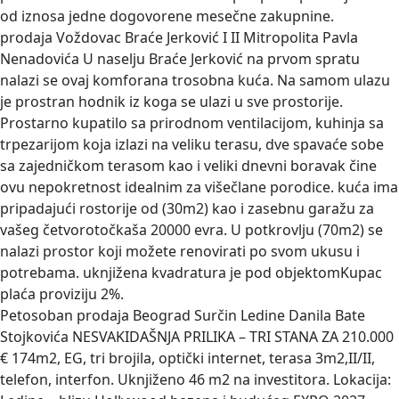
od iznosa jedne dogovorene mesečne zakupnine.
prodaja Voždovac Braće Jerković I II Mitropolita Pavla
Nenadovića
U naselju Braće Jerković na prvom spratu
nalazi se ovaj komforana trosobna kuća. Na samom ulazu
je prostran hodnik iz koga se ulazi u sve prostorije.
Prostarno kupatilo sa prirodnom ventilacijom, kuhinja sa
trpezarijom koja izlazi na veliku terasu, dve spavaće sobe
sa zajedničkom terasom kao i veliki dnevni boravak čine
ovu nepokretnost idealnim za višečlane porodice. kuća ima
pripadajući rostorije od (30m2) kao i zasebnu garažu za
vašeg četvorotočkaša 20000 evra. U potkrovlju (70m2) se
nalazi prostor koji možete renovirati po svom ukusu i
potrebama. uknjižena kvadratura je pod objektomKupac
plaća proviziju 2%.
Petosoban prodaja Beograd Surčin Ledine Danila Bate
Stojkovića
NESVAKIDAŠNJA PRILIKA – TRI STANA ZA 210.000
€ 174m2, EG, tri brojila, optički internet, terasa 3m2,II/II,
telefon, interfon. Uknjiženo 46 m2 na investitora. Lokacija: