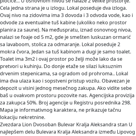
pločice... U osnovnom nivou se nalaze 2 velike prostorije.
Cela jedna strana je u izlogu. Lokal poseduje dva izloga.
Ovaj nivo na zidovima ima 3 dovoda i 3 odvoda vode, kao i
odvode za eventualne tuš kabine (ukoliko neko prostor
planira za saune). Na međuspratu, iznad osnovnog nivoa,
nalazi se foaje od 5 m2, gde je smešten luskuzan ormarić
sa lavaboom, stolica za odmaranje. Lokal poseduje 2
mokra čvora, Jedan sa tuš kabinom a dugi je samo toalet.
Toalet ima 3m2 i ovaj prostor po želji može lako da se
pretvori u kuhinju. Do donje etaže se silazi luksuznim
drvenim stepenicama, sa ogradom od prohroma.. Lokal
ima dva ulaza kao i sopstveni pristup vozilu. Obavezan je
depozit u visini jednog mesečnog zakupa. Ako vidite sebe
baš u ovakvom prostoru pozovite nas. Agencijska provizija
za zakupca 50%. Broj agencije u Registru posrednika 298.
Mapa je informativnog karaktera, ne prikazuje tačnu
lokaciju nekretnine.
Zvezdara Lion Dvosoban Bulevar Kralja Aleksandra stan
U
najlepšem delu Bulevara Kralja Aleksandra između Lipovog