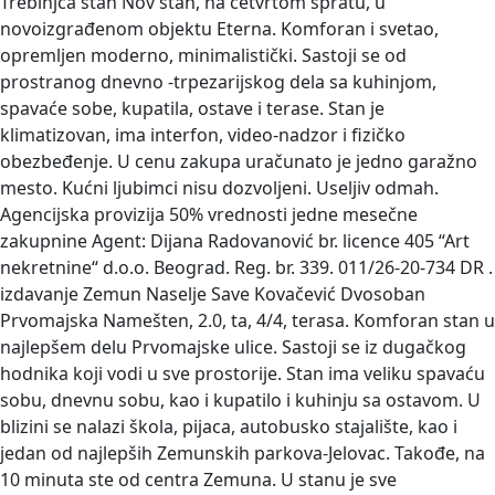
Trebinjca stan
Nov stan, na četvrtom spratu, u
novoizgrađenom objektu Eterna. Komforan i svetao,
opremljen moderno, minimalistički. Sastoji se od
prostranog dnevno -trpezarijskog dela sa kuhinjom,
spavaće sobe, kupatila, ostave i terase. Stan je
klimatizovan, ima interfon, video-nadzor i fizičko
obezbeđenje. U cenu zakupa uračunato je jedno garažno
mesto. Kućni ljubimci nisu dozvoljeni. Useljiv odmah.
Agencijska provizija 50% vrednosti jedne mesečne
zakupnine Agent: Dijana Radovanović br. licence 405 “Art
nekretnine“ d.o.o. Beograd. Reg. br. 339. 011/26-20-734 DR .
izdavanje Zemun Naselje Save Kovačević Dvosoban
Prvomajska
Namešten, 2.0, ta, 4/4, terasa. Komforan stan u
najlepšem delu Prvomajske ulice. Sastoji se iz dugačkog
hodnika koji vodi u sve prostorije. Stan ima veliku spavaću
sobu, dnevnu sobu, kao i kupatilo i kuhinju sa ostavom. U
blizini se nalazi škola, pijaca, autobusko stajalište, kao i
jedan od najlepših Zemunskih parkova-Jelovac. Takođe, na
10 minuta ste od centra Zemuna. U stanu je sve