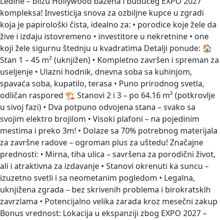
Ledine – blizu Hollywood bazena i budućeg EXPO 2027
kompleksa! Investicija snova za ozbiljne kupce u zgradi
koja je papirološki čista, idealno za: • porodice koje žele da
žive i izdaju istovremeno • investitore u nekretnine • one
koji žele sigurnu štednju u kvadratima Detalji ponude: 🏠
Stan 1 – 45 m² (uknjižen) • Kompletno završen i spreman za
useljenje • Ulazni hodnik, dnevna soba sa kuhinjom,
spavaća soba, kupatilo, terasa • Puno prirodnog svetla,
odličan raspored 🏗 Stanovi 2 i 3 – po 64.16 m² (potkrovlje
u sivoj fazi) • Dva potpuno odvojena stana – svako sa
svojim elektro brojilom • Visoki plafoni – na pojedinim
mestima i preko 3m! • Dolaze sa 70% potrebnog materijala
za završne radove – ogroman plus za uštedu! Značajne
prednosti: • Mirna, tiha ulica – savršena za porodični život,
ali i atraktivna za izdavanje • Stanovi okrenuti ka suncu –
izuzetno svetli i sa neometanim pogledom • Legalna,
uknjižena zgrada – bez skrivenih problema i birokratskih
zavrzlama • Potencijalno velika zarada kroz mesečni zakup
Bonus vrednost: Lokacija u ekspanziji zbog EXPO 2027 –