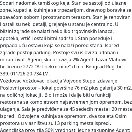
Sodari nadomak tamiškog keja. Stan se sastoji od ulazne
zone, kupatila, kuhinje sa trpezarijom, dnevnog boravka sa
spavaćom sobom i prostranom terasom. Stan je renoviran
i ostali su neki detalji, grejanje u stanu je centralno. U
blizini zgrade se nalazi nekoliko trgovinskih lanaca,
apoteka, vrtić i ostali bitni sadržaji. Stan poseduje i
pripadajuću ostavu koja se nalazi pored stana. Ispred
zgrade postoji parking. Postoje svi uslovi za udoban i
miran život. Agencijska provizija 2% Agent: Lazar Vlahović
br. licence 2772 "Art nekretnine" d.o.o. Beograd.Reg. br.
339. 011/26-20-734 LV .
Voždovac Voždovac lokacija Vojvode Stepe izdavanje
Poslovni prostor – lokal površine 76 m2 plus galerija 30 m2,
na odličnoj lokaciji . Bio i može i dalje biti u funkciji
restorana sa kompletnom najsavremenijom opremom, bez
ulaganja. Sala je predviđena za 45 sedećih mesta i 20 mesta
ispred . Odvojena kuhinja sa opremom, dva toaleta Osim
prostora u vlasništvu su i 3 parking mesta ispred .
Agencijska provizija 50% vrednosti jedne zakupnine Agent: