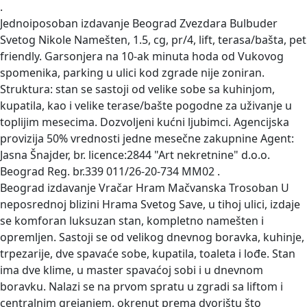
.
Jednoiposoban izdavanje Beograd Zvezdara Bulbuder
Svetog Nikole
Namešten, 1.5, cg, pr/4, lift, terasa/bašta, pet
friendly. Garsonjera na 10-ak minuta hoda od Vukovog
spomenika, parking u ulici kod zgrade nije zoniran.
Struktura: stan se sastoji od velike sobe sa kuhinjom,
kupatila, kao i velike terase/bašte pogodne za uživanje u
toplijim mesecima. Dozvoljeni kućni ljubimci. Agencijska
provizija 50% vrednosti jedne mesečne zakupnine Agent:
Jasna Šnajder, br. licence:2844 "Art nekretnine" d.o.o.
Beograd Reg. br.339 011/26-20-734 MM02 .
Beograd izdavanje Vračar Hram Mačvanska Trosoban
U
neposrednoj blizini Hrama Svetog Save, u tihoj ulici, izdaje
se komforan luksuzan stan, kompletno namešten i
opremljen. Sastoji se od velikog dnevnog boravka, kuhinje,
trpezarije, dve spavaće sobe, kupatila, toaleta i lođe. Stan
ima dve klime, u master spavaćoj sobi i u dnevnom
boravku. Nalazi se na prvom spratu u zgradi sa liftom i
centralnim grejanjem, okrenut prema dvorištu što