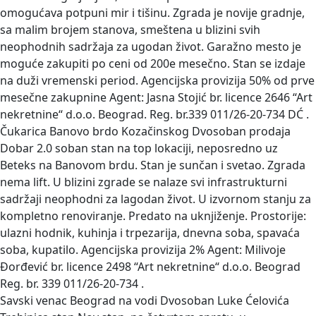
omogućava potpuni mir i tišinu. Zgrada je novije gradnje,
sa malim brojem stanova, smeštena u blizini svih
neophodnih sadržaja za ugodan život. Garažno mesto je
moguće zakupiti po ceni od 200e mesečno. Stan se izdaje
na duži vremenski period. Agencijska provizija 50% od prve
mesečne zakupnine Agent: Jasna Stojić br. licence 2646 “Art
nekretnine“ d.o.o. Beograd. Reg. br.339 011/26-20-734 DĆ .
Čukarica Banovo brdo Kozačinskog Dvosoban prodaja
Dobar 2.0 soban stan na top lokaciji, neposredno uz
Beteks na Banovom brdu. Stan je sunčan i svetao. Zgrada
nema lift. U blizini zgrade se nalaze svi infrastrukturni
sadržaji neophodni za lagodan život. U izvornom stanju za
kompletno renoviranje. Predato na uknjiženje. Prostorije:
ulazni hodnik, kuhinja i trpezarija, dnevna soba, spavaća
soba, kupatilo. Agencijska provizija 2% Agent: Milivoje
Đorđević br. licence 2498 “Art nekretnine“ d.o.o. Beograd
Reg. br. 339 011/26-20-734 .
Savski venac Beograd na vodi Dvosoban Luke Ćelovića