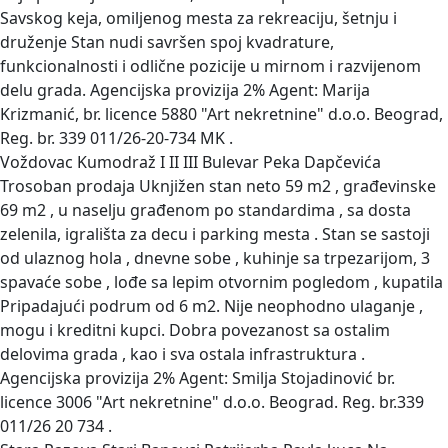
Savskog keja, omiljenog mesta za rekreaciju, šetnju i
druženje Stan nudi savršen spoj kvadrature,
funkcionalnosti i odlične pozicije u mirnom i razvijenom
delu grada. Agencijska provizija 2% Agent: Marija
Krizmanić, br. licence 5880 "Art nekretnine" d.o.o. Beograd,
Reg. br. 339 011/26-20-734 MK .
Voždovac Kumodraž I II III Bulevar Peka Dapčevića
Trosoban prodaja
Uknjižen stan neto 59 m2 , građevinske
69 m2 , u naselju građenom po standardima , sa dosta
zelenila, igrališta za decu i parking mesta . Stan se sastoji
od ulaznog hola , dnevne sobe , kuhinje sa trpezarijom, 3
spavaće sobe , lođe sa lepim otvornim pogledom , kupatila
Pripadajući podrum od 6 m2. Nije neophodno ulaganje ,
mogu i kreditni kupci. Dobra povezanost sa ostalim
delovima grada , kao i sva ostala infrastruktura .
Agencijska provizija 2% Agent: Smilja Stojadinović br.
licence 3006 "Art nekretnine" d.o.o. Beograd. Reg. br.339
011/26 20 734 .