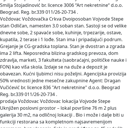
Smilja Stojadinović br. licence 3006 “Art nekretnine“ d.o.o.
Beograd. Reg. br.339 011/26-20-734 .
Voždovac Voždovačka Crkva Dvoiposoban Vojvode Stepe
stan
Odličan, namesten 3.0 soban stan. Sastoji se od velike
dnevne sobe, 2 spavaće sobe, kuhinje, trpezarije, ostave,
kupatila, 2 terase i 1 lođe. Stan ima i pripadajući podrum.
Grejanje je CG-gradska toplana. Stan je dvostran a zgrada
ima 2 lifta. Neposredna blizina gradskog prevoza, dom
zdravlja, marketi, 3 fakulteta (saobraćajni, političke nauke i
FON) kao viša skola. Izdaje se na duže a depozit je
obavezan. Kućni ljubimci nisu poželjni. Agencijska provizija
50% vrednosti jedne mesečne zakupnine Agent: Dragan
Vučićević br. licence 836 "Art nekretnine" d.o.o. Beograd
Reg. br.339 011/26-20-734 .
prodaja Voždovac Voždovac lokacija Vojvode Stepe
Uknjižen poslovni prostor – lokal površine 76 m 2 plus
galerija 30 m2, na odličnoj lokaciji . Bio i može i dalje biti u
funkciji restorana sa kompletnom najsavremenijom