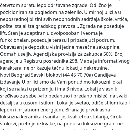
četvrtom spratu lepo održavane zgrade. Odlično je
pozicioniran sa pogledom na zelenilo. U mirnoj ulici a u
neposrednoj blizini svih neophodnih sadržaja škole, vrtića,
pošte, stajališta gradskog prevoza... Zgrada ne poseduje
lift. Stan je adaptiran u dvoiposoban i veoma je
funkcionalan, poseduje terasu i pripadajući podrum.
Obavezan je depozit u visini jedne mesečne zakupnine.
Odmah useljiv. Agencijska provizija za zakupca 50%. Broj
agencije u Registru posrednika 298. Mapa je informativnog
karaktera, ne prikazuje tačnu lokaciju nekretnine.
Novi Beograd Savski blokovi (44 45 70 70a) Gandijeva
izdavanje
U prilici smo da Vam ponudimo luksuzni lokal
koji se nalazi u prizemlju i ima 3 nivoa. Lokal je vlasnik
sređivao za sebe, vrlo pedantno i predano misleći na svaki
detalj sa ukusom i stilom. Lokal je svetao, odiše stilom kao i
lepom i prijatnom energijom. Birana je prvoklasna
luksuzna keramika i sanitarije, kvalitetna stolarija, široki
štokovi, prefinjene kvake, na podu su luksuzne granitne