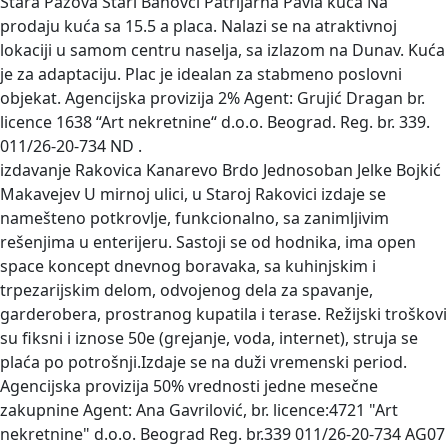
Stara Pazova Stari Banovci Patrijarha Pavla kuca
Na
prodaju kuća sa 15.5 a placa. Nalazi se na atraktivnoj
lokaciji u samom centru naselja, sa izlazom na Dunav. Kuća
je za adaptaciju. Plac je idealan za stabmeno poslovni
objekat. Agencijska provizija 2% Agent: Grujić Dragan br.
licence 1638 “Art nekretnine“ d.o.o. Beograd. Reg. br. 339.
011/26-20-734 ND .
izdavanje Rakovica Kanarevo Brdo Jednosoban Jelke Bojkić
Makavejev
U mirnoj ulici, u Staroj Rakovici izdaje se
namešteno potkrovlje, funkcionalno, sa zanimljivim
rešenjima u enterijeru. Sastoji se od hodnika, ima open
space koncept dnevnog boravaka, sa kuhinjskim i
trpezarijskim delom, odvojenog dela za spavanje,
garderobera, prostranog kupatila i terase. Režijski troškovi
su fiksni i iznose 50e (grejanje, voda, internet), struja se
plaća po potrošnji.Izdaje se na duži vremenski period.
Agencijska provizija 50% vrednosti jedne mesečne
zakupnine Agent: Ana Gavrilović, br. licence:4721 "Art
nekretnine" d.o.o. Beograd Reg. br.339 011/26-20-734 AG07