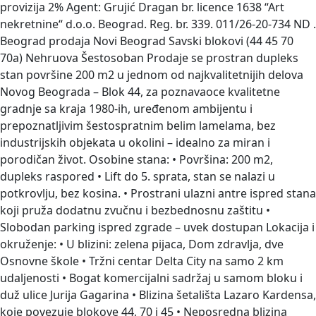
provizija 2% Agent: Grujić Dragan br. licence 1638 “Art
nekretnine“ d.o.o. Beograd. Reg. br. 339. 011/26-20-734 ND .
Beograd prodaja Novi Beograd Savski blokovi (44 45 70
70a) Nehruova Šestosoban
Prodaje se prostran dupleks
stan površine 200 m2 u jednom od najkvalitetnijih delova
Novog Beograda – Blok 44, za poznavaoce kvalitetne
gradnje sa kraja 1980-ih, uređenom ambijentu i
prepoznatljivim šestospratnim belim lamelama, bez
industrijskih objekata u okolini – idealno za miran i
porodičan život. Osobine stana: • Površina: 200 m2,
dupleks raspored • Lift do 5. sprata, stan se nalazi u
potkrovlju, bez kosina. • Prostrani ulazni antre ispred stana
koji pruža dodatnu zvučnu i bezbednosnu zaštitu •
Slobodan parking ispred zgrade – uvek dostupan Lokacija i
okruženje: • U blizini: zelena pijaca, Dom zdravlja, dve
Osnovne škole • Tržni centar Delta City na samo 2 km
udaljenosti • Bogat komercijalni sadržaj u samom bloku i
duž ulice Jurija Gagarina • Blizina šetališta Lazaro Kardensa,
koje povezuje blokove 44, 70 i 45 • Neposredna blizina