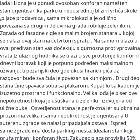
lada i Liona je u ponudi dvosoban konforan namešten
stan,orjentisan ka parku u neposrednoj blizini vrtića škole
,pijace prodavnica , sama mikrolokacija je odlično
povezana sa drugim delovima grada i obiluje zelenilom.
Zgrada od fasadne cigle sa malim brojem stanara u kojoj
se nalazi ovaj stan na četvrtom spratu . Na samom ulazu u
ovaj predivan stan vas dočekuju sigurnosna protivprovalna
vrata Iz ulaznog hodnika se ulazi u sve prostorije komforni
dnevni boravak koji je potpuno podređen maksimalnom
uživanju, trpezarijski deo gde ukusi hrane i pića uz
razgovor bude sva čula je povezan sa kuhinjom . Drugi deo
stana čine spavaća soba sa plakarom. Kupatilo sa kadom je
izuzetno prostrano i funkcionalno. Velika lođa je biser ove
nepokretnosti koja je ušuškana u zelenilu i izdvojena od
ulične buke . Osvetljenost stana je perfektna jer su okna na
prozorima velika i sama nepokretnost je orjentisana U
suterenu zgrade se nalazi pripadajuća ostava . Ispred
same zgrade ima dosta parking mesta. Idealan stan koji
pruža miran i konforan život. Zakupac placa proviziju 50%