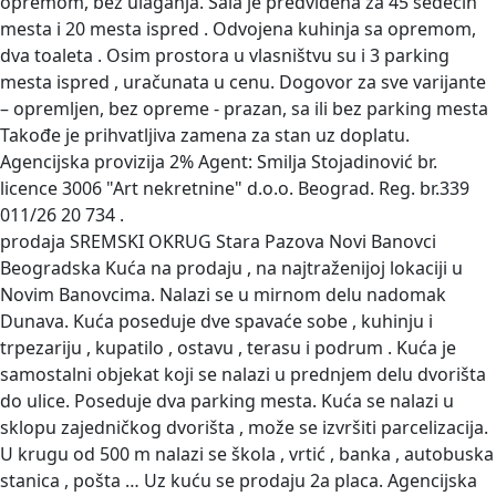
opremom, bez ulaganja. Sala je predviđena za 45 sedećih
mesta i 20 mesta ispred . Odvojena kuhinja sa opremom,
dva toaleta . Osim prostora u vlasništvu su i 3 parking
mesta ispred , uračunata u cenu. Dogovor za sve varijante
– opremljen, bez opreme - prazan, sa ili bez parking mesta
Takođe je prihvatljiva zamena za stan uz doplatu.
Agencijska provizija 2% Agent: Smilja Stojadinović br.
licence 3006 "Art nekretnine" d.o.o. Beograd. Reg. br.339
011/26 20 734 .
prodaja SREMSKI OKRUG Stara Pazova Novi Banovci
Beogradska
Kuća na prodaju , na najtraženijoj lokaciji u
Novim Banovcima. Nalazi se u mirnom delu nadomak
Dunava. Kuća poseduje dve spavaće sobe , kuhinju i
trpezariju , kupatilo , ostavu , terasu i podrum . Kuća je
samostalni objekat koji se nalazi u prednjem delu dvorišta
do ulice. Poseduje dva parking mesta. Kuća se nalazi u
sklopu zajedničkog dvorišta , može se izvršiti parcelizacija.
U krugu od 500 m nalazi se škola , vrtić , banka , autobuska
stanica , pošta … Uz kuću se prodaju 2a placa. Agencijska