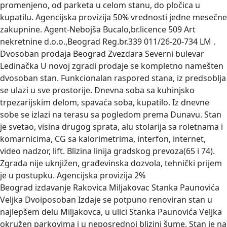
promenjeno, od parketa u celom stanu, do pločica u
kupatilu. Agencijska provizija 50% vrednosti jedne mesečne
zakupnine. Agent-Nebojša Bucalo,br.licence 509 Art
nekretnine d.o.o.,Beograd Reg.br.339 011/26-20-734 LM .
Dvosoban prodaja Beograd Zvezdara Severni bulevar
Ledinačka
U novoj zgradi prodaje se kompletno namešten
dvosoban stan. Funkcionalan raspored stana, iz predsoblja
se ulazi u sve prostorije. Dnevna soba sa kuhinjsko
trpezarijskim delom, spavaća soba, kupatilo. Iz dnevne
sobe se izlazi na terasu sa pogledom prema Dunavu. Stan
je svetao, visina drugog sprata, alu stolarija sa roletnama i
komarnicima, CG sa kalorimetrima, interfon, internet,
video nadzor, lift. Blizina linija gradskog prevoza(65 i 74).
Zgrada nije uknjižen, građevinska dozvola, tehnički prijem
je u postupku. Agencijska provizija 2%
Beograd izdavanje Rakovica Miljakovac Stanka Paunovića
Veljka Dvoiposoban
Izdaje se potpuno renoviran stan u
najlepšem delu Miljakovca, u ulici Stanka Paunovića Veljka
okružen parkovima i u neposrednoj blizini šume. Stan je na