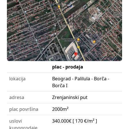
plac - prodaja
lokacija
Beograd - Palilula - Borča -
Borča I
adresa
Zrenjaninski put
plac površina
2000m²
uslovi
340.000€
[ 170 €/m² ]
kupoprodaje