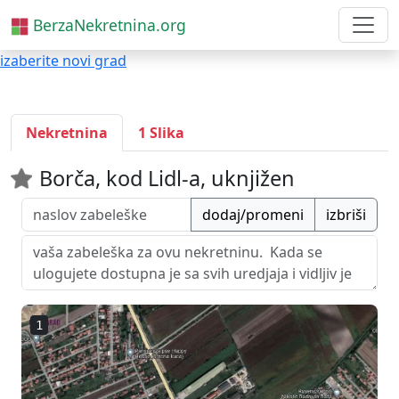
BerzaNekretnina.org
izaberite novi grad
Nekretnina
1 Slika
Borča, kod Lidl-a, uknjižen
dodaj/promeni
izbriši
1