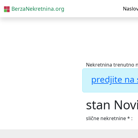
BerzaNekretnina.org
Naslo
Nekretnina trenutno n
predjite na 
stan Novi
slične nekretnine * :