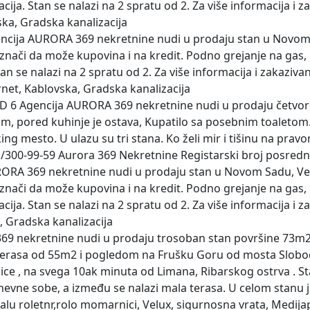
cija. Stan se nalazi na 2 spratu od 2. Za više informacija i
ska, Gradska kanalizacija
encija AURORA 369 nekretnine nudi u prodaju stan u Novom 
o znači da može kupovina i na kredit. Podno grejanje na gas,
tan se nalazi na 2 spratu od 2. Za više informacija i zakaziv
rnet, Kablovska, Gradska kanalizacija
ID 6 Agencija AURORA 369 nekretnine nudi u prodaju četvor
om, pored kuhinje je ostava, Kupatilo sa posebnim toaletom. 
 mesto. U ulazu su tri stana. Ko želi mir i tišinu na pravom
061/300-99-59 Aurora 369 Nekretnine Registarski broj posred
RORA 369 nekretnine nudi u prodaju stan u Novom Sadu, Ve
o znači da može kupovina i na kredit. Podno grejanje na gas,
cija. Stan se nalazi na 2 spratu od 2. Za više informacija i
, Gradska kanalizacija
69 nekretnine nudi u prodaju trosoban stan površine 73m2. 
 terasa od 55m2 i pogledom na Frušku Goru od mosta Slobode
e , na svega 10ak minuta od Limana, Ribarskog ostrva . Stan
evne sobe, a između se nalazi mala terasa. U celom stanu j
u roletnr,rolo momarnici, Velux, sigurnosna vrata, Medijapa