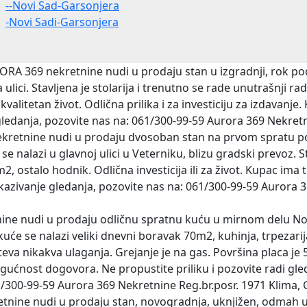
--Novi Sad-Garsonjera
-Novi Sadi-Garsonjera
RA 369 nekretnine nudi u prodaju stan u izgradnji, rok pode
 ulici. Stavljena je stolarija i trenutno se rade unutrašnji ra
za kvalitetan život. Odlična prilika i za investiciju za izdav
 gledanja, pozovite nas na: 061/300-99-59 Aurora 369 Nekretn
retnine nudi u prodaju dvosoban stan na prvom spratu površ
n se nalazi u glavnoj ulici u Veterniku, blizu gradski prevoz
2, ostalo hodnik. Odlična investicija ili za život. Kupac im
akazivanje gledanja, pozovite nas na: 061/300-99-59 Aurora 
ne nudi u prodaju odličnu spratnu kuću u mirnom delu Novo
kuće se nalazi veliki dnevni boravak 70m2, kuhinja, trpezarij
teva nikakva ulaganja. Grejanje je na gas. Površina placa je
nost dogovora. Ne propustite priliku i pozovite radi gledan
61/300-99-59 Aurora 369 Nekretnine Reg.br.posr. 1971 Klima, 
tnine nudi u prodaju stan, novogradnja, uknjižen, odmah u