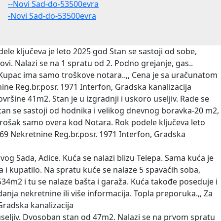
--Novi Sad-do-53500evra
-Novi Sad-do-53500evra
le ključeva je leto 2025 god Stan se sastoji od sobe,
dovi. Nalazi se na 1 spratu od 2. Podno grejanje, gas..
anje. Kupac ima samo troškove notara..,, Cena je sa uračunatom
ine Reg.br.posr. 1971 Interfon, Gradska kanalizacija
ine 41m2. Stan je u izgradnji i uskoro useljiv. Rade se
. Stan se sastoji od hodnika i velikog dnevnog boravka-20 m2,
a trošak samo overa kod Notara. Rok podele ključeva leto
369 Nekretnine Reg.br.posr. 1971 Interfon, Gradska
g Sada, Adice. Kuća se nalazi blizu Telepa. Sama kuća je
a i kupatilo. Na spratu kuće se nalaze 5 spavaćih soba,
 534m2 i tu se nalaze bašta i garaža. Kuća takođe poseduje i
ja nekretnine ili više informacija. Topla preporuka.,, Za
Gradska kanalizacija
seljiv. Dvosoban stan od 47m2. Nalazi se na prvom spratu