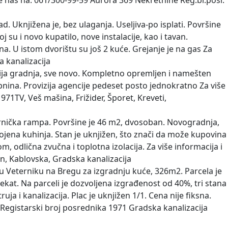
te nas na: 061/300-99-59 Aurora 369 Nekretnine Reg.br.posr.
. Uknjižena je, bez ulaganja. Useljiva-po isplati. Površine
su i novo kupatilo, nove instalacije, kao i tavan.
. U istom dvorištu su još 2 kuće. Grejanje je na gas Za
a kanalizacija
ja gradnja, sve novo. Kompletno opremljen i namešten
pnina. Provizija agencije pedeset posto jednokratno Za više
71TV, Veš mašina, Frižider, Šporet, Kreveti,
rnička rampa. Površine je 46 m2, dvosoban. Novogradnja,
ojena kuhinja. Stan je uknjižen, što znači da može kupovina
, odlična zvučna i toplotna izolacija. Za više informacija i
on, Kablovska, Gradska kanalizacija
u Veterniku na Bregu za izgradnju kuće, 326m2. Parcela je
at. Na parceli je dozvoljena izgrađenost od 40%, tri stana
ruja i kanalizacija. Plac je uknjižen 1/1. Cena nije fiksna.
e Registarski broj posrednika 1971 Gradska kanalizacija