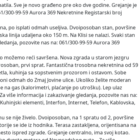
atila. Sve je novo građeno pre oko dve godine. Grejanje je
 061/300-99-59 Aurora 369 Nekretnine Registarski broj
a, po isplati odmah useljiva. Dvoiposoban stan, površine
 linija udaljena oko 150 m. Na Klisi se nalazi. Svaki stan
e gledanja, pozovite nas na: 061/300-99-59 Aurora 369
no možemo reći savršena. Nova zgrada u starom jezgru
rosoban, prvi sprat. Fantastična trosobna nekretnina od 59
vetla, kuhinja sa sopstvenim prozorom i ostavom. Sobe
 zoni odmah do Zmaj Jovine ulice. Ukoliko želite moderan
e na gas (kalorimetri, plaćanje po utrošku). Lep ulaz
 više informacija i zakazivanje gledanja, pozovite nas na:
uhinjski elementi, Interfon, Internet, Telefon, Kablovska,
 se nije živelo. Dvoiposoban, na 1 spratu od 2, površine
orije se ide iz hodnika. Terasa zastakljena, orijentisana na
mesto ispred zgrade. Grejanje centralno, ima svoj kotao.