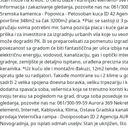
Stan može na kredit. U cenu ulaze i kuhinjski elementi- sv
informacija i zakazivanje gledanja, pozovite nas na: 061/30
Sremska kamenica - Popovica - Petosoban kuca
ID 42 Agen
površine 348m2 sa čak 3200m2 placa. *Plac se sastoji iz 3 p
pružaju svima potrebni mir. Sama pozicija placa i kuće gara
prilika i za investitore za izgradnju urbanih vila koje su
može dograditi PK. Ili se preparcelisati za pomenutu izgrad
povezanost sa gradom će biti fantastiččna jer ulica izbija n
električnu energiju, vodovod, kanalizaciju, gas i optički in
gradnje, zemljište je detaljno ispitano, urađena precizna st
keramika. *Uz kuću ide i montažni đakuzi, 12m2 tende, mon
spratu gde su radijatori. Takođe montirane su i 2 klime u gorn
sadrži 2 velika spojena dnevna boravka, veliku trpezariju 
dodatna spavaća soba, vešernica koja se trenutno koristi ka
svoju terasu sa pogledom na grad, druga soba poseduje svoju
gledanja, pozovite nas na: 061/300-99-59 Aurora 369 Nekretn
elementi, Internet, Kablovska, Klima, Ostava Gradska kanal
prodaja Veternička rampa - Dvoiposoban
ID 2 Agencija AU
Novogradnja, po isplati odmah useljiv. Stan je uknjižen, št