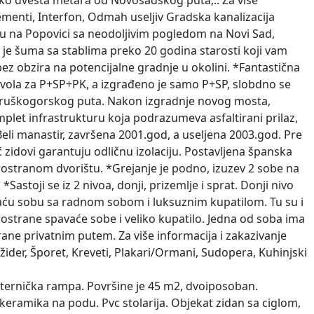
 oko dvesta metara od Novosadskog puta,.. Za više
ementi, Interfon, Odmah useljiv Gradska kanalizacija
u na Popovici sa neodoljivim pogledom na Novi Sad,
i je šuma sa stablima preko 20 godina starosti koji vam
ez obzira na potencijalne gradnje u okolini. *Fantastična
ozvola za P+SP+PK, a izgrađeno je samo P+SP, slobdno se
og, Fruškogorskog puta. Nakon izgradnje novog mosta,
mplet infrastrukturu koja podrazumeva asfaltirani prilaz,
 Beli manastir, završena 2001.god, a useljena 2003.god. Pre
 zidovi garantuju odličnu izolaciju. Postavljena španska
rostranom dvorištu. *Grejanje je podno, izuzev 2 sobe na
Sastoji se iz 2 nivoa, donji, prizemlje i sprat. Donji nivo
pavaću sobu sa radnom sobom i luksuznim kupatilom. Tu su i
rostrane spavaće sobe i veliko kupatilo. Jedna od soba ima
rane privatnim putem. Za više informacija i zakazivanje
ider, Šporet, Kreveti, Plakari/Ormani, Sudopera, Kuhinjski
ternička rampa. Površine je 45 m2, dvoiposoban.
 keramika na podu. Pvc stolarija. Objekat zidan sa ciglom,