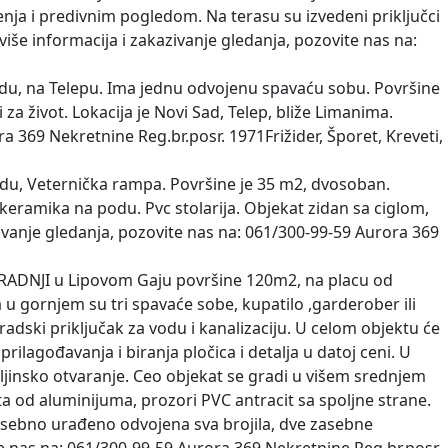
ja i predivnim pogledom. Na terasu su izvedeni priključci
še informacija i zakazivanje gledanja, pozovite nas na:
u, na Telepu. Ima jednu odvojenu spavaću sobu. Površine
 za život. Lokacija je Novi Sad, Telep, bliže Limanima.
a 369 Nekretnine Reg.br.posr. 1971Frižider, Šporet, Kreveti,
u, Veternička rampa. Površine je 35 m2, dvosoban.
 keramika na podu. Pvc stolarija. Objekat zidan sa ciglom,
azivanje gledanja, pozovite nas na: 061/300-99-59 Aurora 369
GRADNJI u Lipovom Gaju površine 120m2, na placu od
 u gornjem su tri spavaće sobe, kupatilo ,garderober ili
gradski priključak za vodu i kanalizaciju. U celom objektu će
ilagođavanja i biranja pločica i detalja u datoj ceni. U
daljinsko otvaranje. Ceo objekat se gradi u višem srednjem
ta od aluminijuma, prozori PVC antracit sa spoljne strane.
 posebno urađeno odvojena sva brojila, dve zasebne