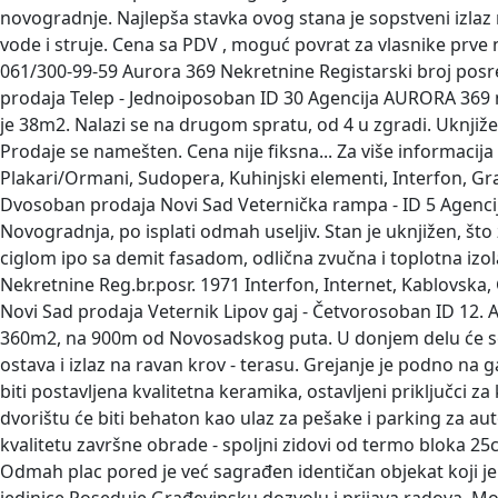
novogradnje. Najlepša stavka ovog stana je sopstveni izla
vode i struje. Cena sa PDV , moguć povrat za vlasnike prve 
061/300-99-59 Aurora 369 Nekretnine Registarski broj posre
prodaja Telep - Jednoiposoban
ID 30 Agencija AURORA 369 
je 38m2. Nalazi se na drugom spratu, od 4 u zgradi. Uknjižen 
Prodaje se namešten. Cena nije fiksna... Za više informacija
Plakari/Ormani, Sudopera, Kuhinjski elementi, Interfon, Gr
Dvosoban prodaja Novi Sad Veternička rampa -
ID 5 Agenc
Novogradnja, po isplati odmah useljiv. Stan je uknjižen, št
ciglom ipo sa demit fasadom, odlična zvučna i toplotna izola
Nekretnine Reg.br.posr. 1971 Interfon, Internet, Kablovska,
Novi Sad prodaja Veternik Lipov gaj - Četvorosoban
ID 12.
360m2, na 900m od Novosadskog puta. U donjem delu će se nal
ostava i izlaz na ravan krov - terasu. Grejanje je podno na g
biti postavljena kvalitetna keramika, ostavljeni priključci z
dvorištu će biti behaton kao ulaz za pešake i parking za au
kvalitetu završne obrade - spoljni zidovi od termo bloka 25
Odmah plac pored je već sagrađen identičan objekat koji je 