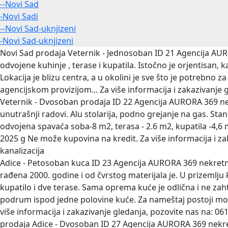
--Novi Sad
-Novi Sadi
--Novi Sad-uknjizeni
-Novi Sad-uknjizeni
Novi Sad prodaja Veternik - Jednosoban
ID 21 Agencija AURO
odvojene kuhinje , terase i kupatila. Istočno je orjentisan, ka
Lokacija je blizu centra, a u okolini je sve što je potrebno 
agencijskom provizijom... Za više informacija i zakazivanje
Veternik - Dvosoban prodaja
ID 22 Agencija AURORA 369 nek
unutrašnji radovi. Alu stolarija, podno grejanje na gas. Sta
odvojena spavaća soba-8 m2, terasa - 2.6 m2, kupatila -4,6 m
2025 g Ne može kupovina na kredit. Za više informacija i z
kanalizacija
Adice - Petosoban kuca
ID 23 Agencija AURORA 369 nekretni
rađena 2000. godine i od čvrstog materijala je. U prizemlju 
kupatilo i dve terase. Sama oprema kuće je odlična i ne zah
podrum ispod jedne polovine kuće. Za nameštaj postoji moguć
više informacija i zakazivanje gledanja, pozovite nas na: 0
prodaja Adice - Dvosoban
ID 27 Agencija AURORA 369 nekre