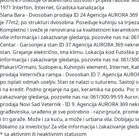
jedinice.Poseduje Građevinsku dozvolu i prijava radova .Mož
1971 Interfon, Internet, Gradska kanalizacija
Slana Bara - Dvosoban prodaja
ID 24 Agencija AURORA 369 ne
je 77m2, po strukturi dvosobna. Poseduje kuhinju sa trpezar
Kompletno i sveže je renovirana sa kvalitetnom keramikom, 
više informacija i zakazivanje gledanja, pozovite nas na: 0
Centar - Garsonjera stan
ID 37 Agencija AURORA 369 nekret
stan. Grejanje električno, ima klimu. Lokacija kod Futoške
informacija i zakazivanje gledanja, pozovite nas na: 061/30
Plakari/Ormani, Sudopera, Kuhinjski elementi, Internet, Kab
prodaja Veternička rampa - Dvosoban
ID 7. Agencija AURO
po isplati odmah useljiv. Stan se nalazi u suturenu. Sastoj
i na kredit. Podno grejanje na gas, keramika na podu. Pvc st
zakazivanje gledanja, pozovite nas na: 061/300-99-59 Aurora
prodaja Novi Sad Veternik -
ID 9. Agencija AURORA 369 nekr
građevinska, urađeno je sve potrebno - razvrgnuće, promena
i tri garaže. Može i za kuću, a može i urbana vila. Dobijaju se
Idealno za investiciju! Za više informacija i zakazivanje g
* sa aktivnim ili neaktivnim statusom