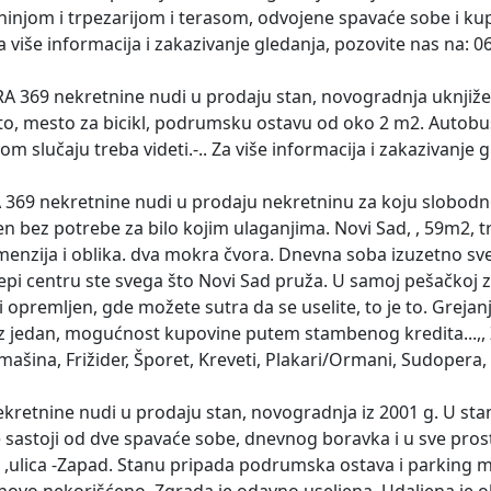
hinjom i trpezarijom i terasom, odvojene spavaće sobe i kup
 Za više informacija i zakazivanje gledanja, pozovite nas na:
A 369 nekretnine nudi u prodaju stan, novogradnja uknjižen
o, mesto za bicikl, podrumsku ostavu od oko 2 m2. Autobuska
kom slučaju treba videti.-.. Za više informacija i zakazivanj
 369 nekretnine nudi u prodaju nekretninu za koju slobod
 bez potrebe za bilo kojim ulaganjima. Novi Sad, , 59m2, t
dimenzija i oblika. dva mokra čvora. Dnevna soba izuzetno s
u epi centru ste svega što Novi Sad pruža. U samoj pešačkoj
 opremljen, gde možete sutra da se uselite, to je to. Grejanj
z jedan, mogućnost kupovine putem stambenog kredita...,, Za
šina, Frižider, Šporet, Kreveti, Plakari/Ormani, Sudopera, K
retnine nudi u prodaju stan, novogradnja iz 2001 g. U stanu
se sastoji od dve spavaće sobe, dnevnog boravka i u sve prost
ug ,ulica -Zapad. Stanu pripada podrumska ostava i parking 