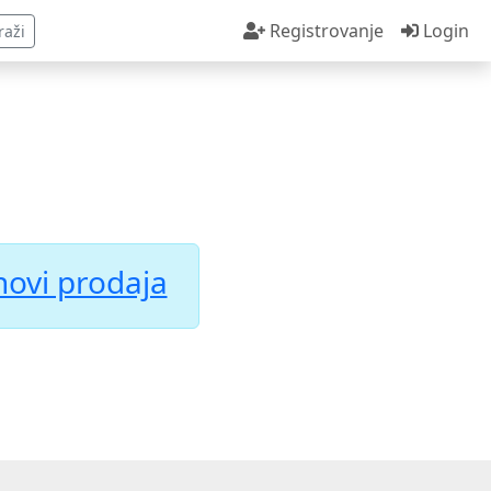
Registrovanje
Login
raži
novi prodaja