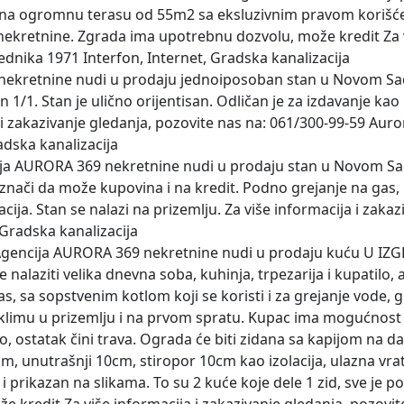
z na ogromnu terasu od 55m2 sa eksluzivnim pravom korišćen
nekretnine. Zgrada ima upotrebnu dozvolu, može kredit Za vi
dnika 1971 Interfon, Internet, Gradska kanalizacija
nekretnine nudi u prodaju jednoiposoban stan u Novom Sad
1/1. Stan je ulično orijentisan. Odličan je za izdavanje kao i
 i zakazivanje gledanja, pozovite nas na: 061/300-99-59 Auror
adska kanalizacija
ija AURORA 369 nekretnine nudi u prodaju stan u Novom Sad
o znači da može kupovina i na kredit. Podno grejanje na gas,
cija. Stan se nalazi na prizemlju. Za više informacija i zak
 Gradska kanalizacija
 Agencija AURORA 369 nekretnine nudi u prodaju kuću U IZ
aziti velika dnevna soba, kuhinja, trpezarija i kupatilo, a
as, sa sopstvenim kotlom koji se koristi i za grejanje vode, 
a klimu u prizemlju i na prvom spratu. Kupac ima mogućnost pr
to, ostatak čini trava. Ograda će biti zidana sa kapijom na 
cm, unutrašnji 10cm, stiropor 10cm kao izolacija, ulazna vra
i prikazan na slikama. To su 2 kuće koje dele 1 zid, sve je