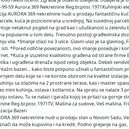
e novo nekorišćeno. Zgrada je odavno useljena. Udaljena je
0-99-59 Aurora 369 Nekretnine Reg.br.posr. 1971Kuhinjski el
cija AURORA 369 nekretnine nudi u prodaju fantastičnu kuć
arcele, kuća je pozicionirana u srednjoj. Na susednoj parcel
ntuje netaknut pogled na grad kao i ušuškanost u zelenilu b
 veoma popularne u tom delu. Trenutno postoji građevinska d
nju vila. *Imanje izlazi na 3 ulice. Glavni ulaz je sa glavn
a isti. *Pored odlične povezanosti, ovo imanje poseduje i ko
ternet. *Kuća je izuzetno kvalitetno građena od strane firme
atika i ugrađena drenaža ispod celog objekta. Debeli sendvič
tažni bazen... kako biste potpuno uživali u fantastičnom p
jem delu koje se i ne koriste obzirom na kvalitet izolacije. *
i kuhinju sa izlazima na 2 prostrane terase, kao i master s
o mini kuhinja, ostava i kotlarnica. Na spratu se nalaze 3 p
 ostavu. Tu se nalazi i garaža kojoj se prilazi sa gornje st
ine Reg.br.posr. 1971TV, Mašina za sudove, Veš mašina, Friž
izacija Bazen
RORA 369 nekretnine nudi u prodaju stan u Novom Sadu, Ve
o znači da može kupovina i na kredit. Podno grejanje na gas,