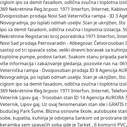
ciglom ipo sa demit fasadom, odlična zvučna i toplotna izola
369 Nekretnine Reg.br.posr. 1971 Interfon, Internet, Kablov
Dvoiposoban prodaja Novi Sad Veternička rampa -
ID 3 Ag
Novogradnja, po isplati odmah useljiv. Stan je uknjižen, št
ipo sa demit fasadom, odlična zvučna i toplotna izolacija. S
Nekretnine Registarski broj posrednika 1971 Interfon, Inte
Novi Sad prodaja Petrovaradin - Alibegovac Četvorosoban
sastoji od tri spavaće sobe, veliki dnevni boravak sa kuhinj
toplotne pumpe, podovi tarket. Svakom stanu pripada parking
više informacija i zakazivanje gledanja, pozovite nas na: 
Veternička rampa - Dvoiposoban prodaja
ID 8 Agencija AU
Novogradnja, po isplati odmah useljiv. Stan je uknjižen, št
ciglom ipo sa demit fasadom, odlična zvučna i toplotna izola
369 Nekretnine Reg.br.posr. 1971 Interfon, Internet, Telefon
Veternik Lipov gaj - Trosoban stan
ID 14 Agencija AURORA 3
Veternik, Lipov gaj. Uz ovaj fenomenalan stan ide i GRATIS
budućeg Park Šume. Blizina osnovne škole, autobuske stanic
sobe, kupatila, kuhinja je odvojena šankom od prostrane dn
keramika sem spavaćih soba gde je Tarket , 6 komorni PVC,al