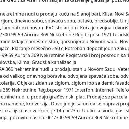
e kredit Za više informacija i zakazivanje gledanja, pozovi
kretnine nudi u prodaju kuću na Slanoj bari, Klisa, Novi Sad
ijom, dnevnu sobu, spavaću sobu, ostavu, predsoblje. U njoj 
laminatom i novom PVC stolarijom. Kuća je dvojna i dvorišna
61/300-99-59 Aurora 369 Nekretnine Reg.br.posr. 1971 Gradsk
nine Izdaje namešten stan, garsonjera u Novom Sadu. Novi
 pijace. Plaćanje mesečno 250 e Potreban depozit jedna zaku
0-99-59 Aurora 369 Nekretnine Registarski broj posrednika 19
lovska, Klima, Gradska kanalizacija
RA 369 nekretnine nudi u prodaju stan u Novom Sadu, Vete
i se od velikog dnevnog boravka, odvojena spavaća soba, odv
olarija. Objekat zidan sa ciglom, ciglom ipo sa demit fasadom
 369 Nekretnine Reg.br.posr. 1971 Interfon, Internet, Telef
etnine nudi u prodaju građevinski plac. Prodaje se parcela 
 namene, konverzija. Dovoljno je samo da se napravi projek
 lokacijski uslovi. Front je 14m x 23m. U ulici su voda, gas, st
ledanja, pozovite nas na: 061/300-99-59 Aurora 369 Nekretnin