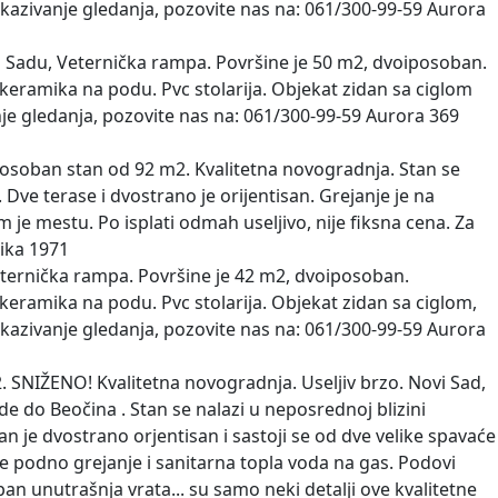
 zakazivanje gledanja, pozovite nas na: 061/300-99-59 Aurora
Sadu, Veternička rampa. Površine je 50 m2, dvoiposoban.
 keramika na podu. Pvc stolarija. Objekat zidan sa ciglom
anje gledanja, pozovite nas na: 061/300-99-59 Aurora 369
osoban stan od 92 m2. Kvalitetna novogradnja. Stan se
Dve terase i dvostrano je orijentisan. Grejanje je na
 je mestu. Po isplati odmah useljivo, nije fiksna cena. Za
nika 1971
ternička rampa. Površine je 42 m2, dvoiposoban.
 keramika na podu. Pvc stolarija. Objekat zidan sa ciglom,
 zakazivanje gledanja, pozovite nas na: 061/300-99-59 Aurora
SNIŽENO! Kvalitetna novogradnja. Useljiv brzo. Novi Sad,
 do Beočina . Stan se nalazi u neposrednoj blizini
 je dvostrano orjentisan i sastoji se od dve velike spavaće
e podno grejanje i sanitarna topla voda na gas. Podovi
n unutrašnja vrata... su samo neki detalji ove kvalitetne