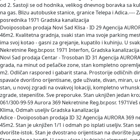
od 2. Sastoji se od hodnika, velikog dnevnog boravka sa ku
na gas. Blizu autobuske stanice, granice Telepa i Adica.----
posrednika 1971 Gradska kanalizacija
Dvoiposoban prodaja Novi Sad Klisa -
ID 29 Agencija AUROR
46m2. Kvalitetna gradnja, svaki stan ima svoje parking mest
ima svoj kotao - gasni za grejanje, kupatilo i kuhinju. U sva
Nekretnine Reg.br.posr. 1971 Interfon, Gradska kanalizacija
Novi Sad prodaja Centar - Trosoban
ID 31 Agencija AURORA
grada, na minut od pešačke zone, stan kompletno opremljen
m2. Odličan raspored i gabarit stana. Prostorije odličnih 
spavaće dvorišno orijentisane, gde uživate, divan, miran, 
stan, u novoj zgradi na ovakvoj lokaciji, kompletno vrhunski
zgrade, stepenište. Sve preporuke. Stan uknjižen jedan kro
061/300-99-59 Aurora 369 Nekretnine Reg.br.posr. 1971Veš ma
Klima, Odmah useljiv Gradska kanalizacija
Adice - Dvoiposoban prodaja
ID 32 Agencija AURORA 369 nek
45m2. Stan je uknjižen 1/1 i odmah po isplati useljiv. Stan 
dvorište-istok. Stan je dvostrano orijentisan na dvorište-J