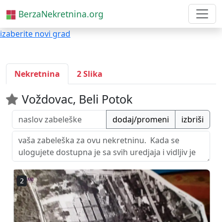
BerzaNekretnina.org
izaberite novi grad
Nekretnina
2 Slika
Voždovac, Beli Potok
dodaj/promeni
izbriši
2