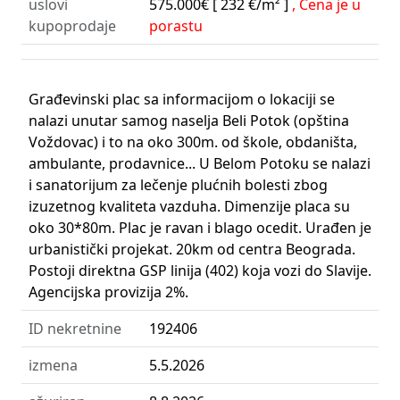
uslovi
575.000€
[ 232 €/m² ]
, Cena je u
kupoprodaje
porastu
Građevinski plac sa informacijom o lokaciji se
nalazi unutar samog naselja Beli Potok (opština
Voždovac) i to na oko 300m. od škole, obdaništa,
ambulante, prodavnice... U Belom Potoku se nalazi
i sanatorijum za lečenje plućnih bolesti zbog
izuzetnog kvaliteta vazduha. Dimenzije placa su
oko 30*80m. Plac je ravan i blago ocedit. Urađen je
urbanistički projekat. 20km od centra Beograda.
Postoji direktna GSP linija (402) koja vozi do Slavije.
Agencijska provizija 2%.
ID nekretnine
192406
izmena
5.5.2026