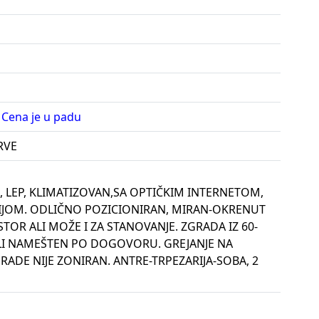
, Cena je u padu
PRVE
 LEP, KLIMATIZOVAN,SA OPTIČKIM INTERNETOM,
JOM. ODLIČNO POZICIONIRAN, MIRAN-OKRENUT
TOR ALI MOŽE I ZA STANOVANJE. ZGRADA IZ 60-
ILI NAMEŠTEN PO DOGOVORU. GREJANJE NA
GRADE NIJE ZONIRAN. ANTRE-TRPEZARIJA-SOBA, 2