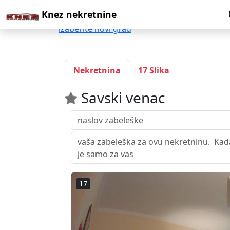
Knez nekretnine
izaberite novi grad
Nekretnina
17 Slika
Savski venac
17