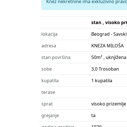
Knez nekretnine ima exkluzivno prav
stan , visoko pr
lokacija
Beograd - Savski
adresa
KNEZA MILOŠA
stan površina
50m² , uknjižena
sobe
3,0 Trosoban
kupatila
1 kupatila
terase
sprat
visoko prizemlje
grejanje
ta