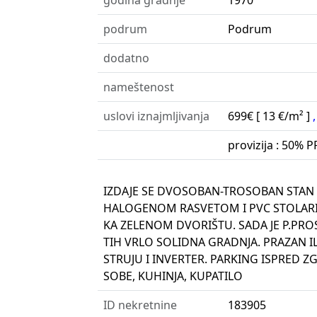
godina gradnje
1970
podrum
Podrum
dodatno
nameštenost
uslovi iznajmljivanja
699€
[ 13 €/m² ]
provizija : 50% 
IZDAJE SE DVOSOBAN-TROSOBAN STAN ,
HALOGENOM RASVETOM I PVC STOLARI
KA ZELENOM DVORIŠTU. SADA JE P.PROS
TIH VRLO SOLIDNA GRADNJA. PRAZAN 
STRUJU I INVERTER. PARKING ISPRED Z
SOBE, KUHINJA, KUPATILO
ID nekretnine
183905