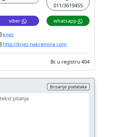
011/3619455
viber
whatsapp
knez
http://knez-nekretnine.com
Br. u registru 404
Brisanje podataka