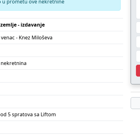
o u prometu ove nekretnine
izemlje - izdavanje
 venac - Knez Miloševa
 nekretnina
 od 5 spratova sa Liftom