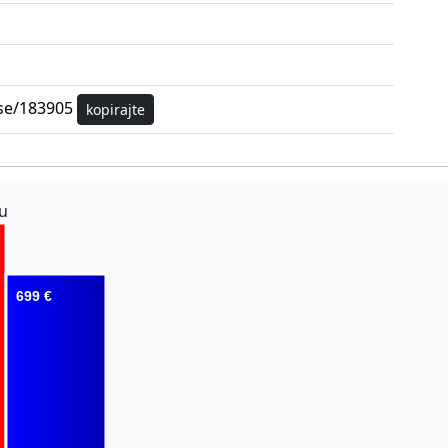
ose/183905
kopirajte
u
699 €