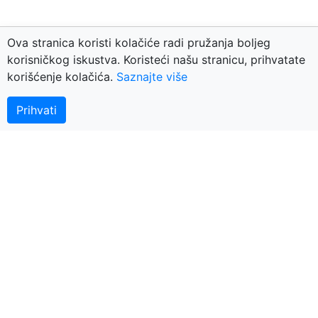
Ova stranica koristi kolačiće radi pružanja boljeg
korisničkog iskustva. Koristeći našu stranicu, prihvatate
korišćenje kolačića.
Saznajte više
Kontaktirajte nas
© 2018 BerzaNekretnina.org - portal za nekretnine
Prihvati
Arhiva
Nekretnine Nešković
Plus-Bonus
Oldroyal
Europa Exclusive
KNEZ
APN nekretnine