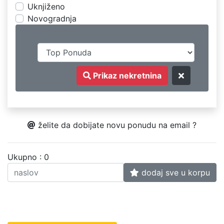
Uknjiženo
Novogradnja
Prikaz nekretnina
želite da dobijate novu ponudu na email ?
Ukupno : 0
dodaj sve u korpu