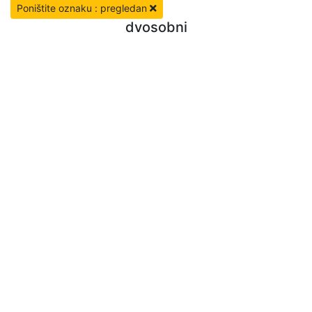
Poništite oznaku : pregledan
dvosobni