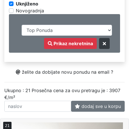
Uknjiženo
Novogradnja
Prikaz nekretnina
želite da dobijate novu ponudu na email ?
Ukupno : 21
Prosečna cena za ovu pretragu je : 3907
€/m²
dodaj sve u korpu
21