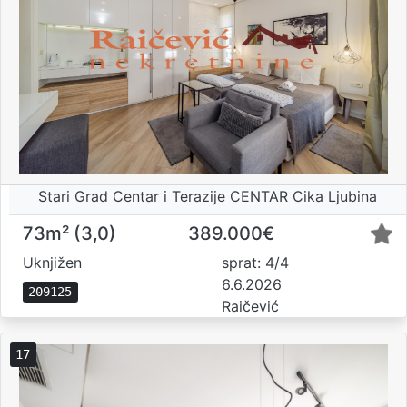
Stari Grad Centar i Terazije CENTAR Cika Ljubina
73m² (3,0)
389.000€
Uknjižen
sprat: 4/4
6.6.2026
209125
Raičević
17