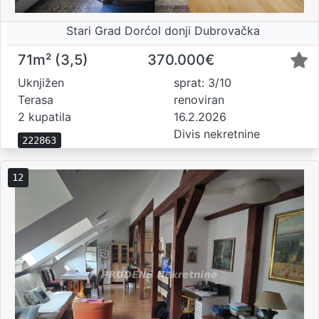
Stari Grad Dorćol donji Dubrovačka
71m² (3,5)
370.000€
Uknjižen
sprat: 3/10
Terasa
renoviran
2 kupatila
16.2.2026
Divis nekretnine
222863
12