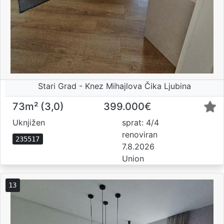
Stari Grad - Knez Mihajlova Čika Ljubina
73m² (3,0)
399.000€
Uknjižen
sprat: 4/4
renoviran
235517
7.8.2026
Union
13