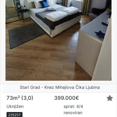
Stari Grad - Knez Mihajlova Čika Ljubina
73m² (3,0)
399.000€
Uknjižen
sprat: 4/4
renoviran
235257