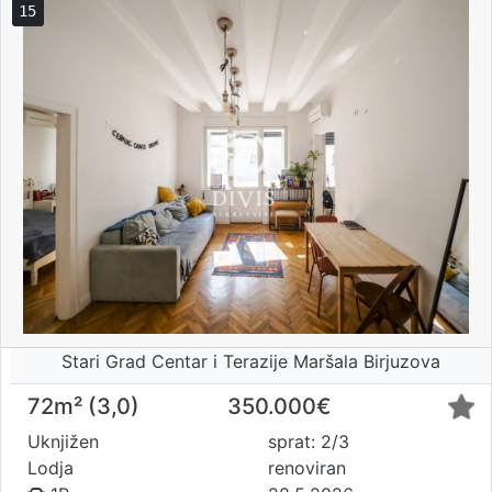
15
Stari Grad Centar i Terazije Maršala Birjuzova
72m² (3,0)
350.000€
Uknjižen
sprat: 2/3
Lodja
renoviran