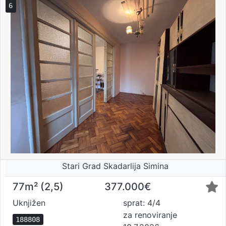
6
Stari Grad Skadarlija Simina
77m² (2,5)
377.000€
Uknjižen
sprat: 4/4
za renoviranje
188808