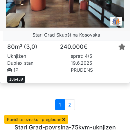
Stari Grad Skupština Kosovska
80m² (3,0)
240.000€
Uknjižen
sprat: 4/5
Duplex stan
19.6.2025
1P
PRUDENS
186439
1
2
Poništite oznaku : pregledan
Stari Grad-povrsina-75kvm-uknjizen