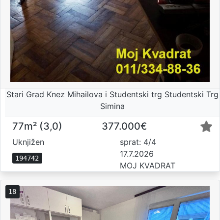
Stari Grad Knez Mihailova i Studentski trg Studentski Trg
Simina
77m² (3,0)
377.000€
Uknjižen
sprat: 4/4
17.7.2026
194742
MOJ KVADRAT
18