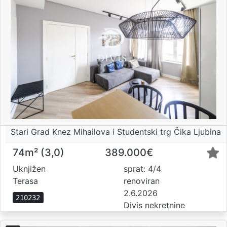
Stari Grad Knez Mihailova i Studentski trg Čika Ljubina
74m² (3,0)
389.000€
Uknjižen
sprat: 4/4
Terasa
renoviran
2.6.2026
210232
Divis nekretnine