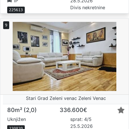
1P
28.5.2026
Divis nekretnine
225613
9
Stari Grad Zeleni venac Zeleni Venac
80m² (2,0)
336.600€
Uknjižen
sprat: 4/5
25.5.2026
230820