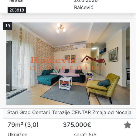
Terasa
20.5.2026
Raičević
203818
19
Stari Grad Centar i Terazije CENTAR Zmaja od Nocaja
79m² (3,0)
375.000€
Uknjižen
sprat: 5/5