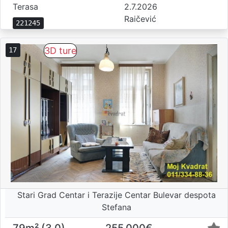
Terasa
2.7.2026
Raičević
221245
3D ture
17
Stari Grad Centar i Terazije Centar Bulevar despota
Stefana
79m² (3,0)
255.000€