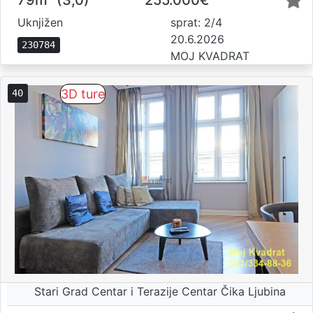
Uknjižen
sprat: 2/4
20.6.2026
230784
MOJ KVADRAT
3D ture
40
Stari Grad Centar i Terazije Centar Čika Ljubina