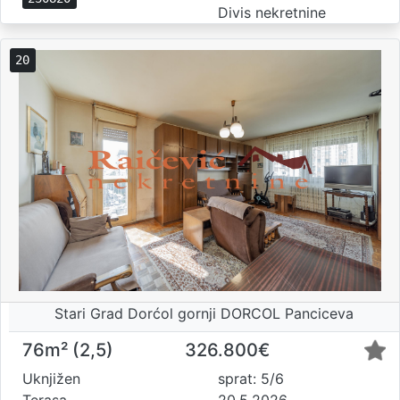
Divis nekretnine
20
Stari Grad Dorćol gornji DORCOL Panciceva
76m² (2,5)
326.800€
Uknjižen
sprat: 5/6