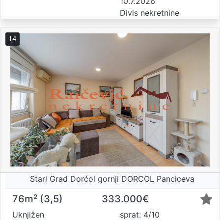
10.7.2026
Divis nekretnine
14
Stari Grad Dorćol gornji DORCOL Panciceva
76m² (3,5)
333.000€
Uknjižen
sprat: 4/10