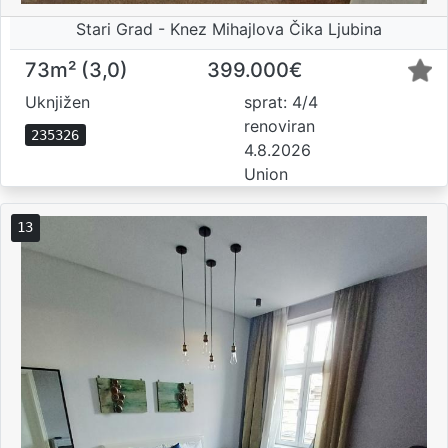
Stari Grad - Knez Mihajlova Čika Ljubina
73m² (3,0)
399.000€
Uknjižen
sprat: 4/4
renoviran
235326
4.8.2026
Union
13