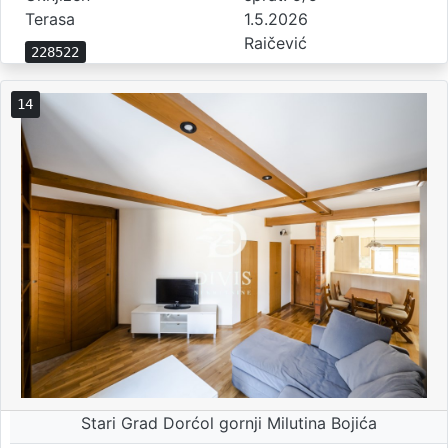
Terasa
1.5.2026
Raičević
228522
14
Stari Grad Dorćol gornji Milutina Bojića