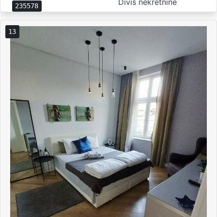
Divis nekretnine
235578
13