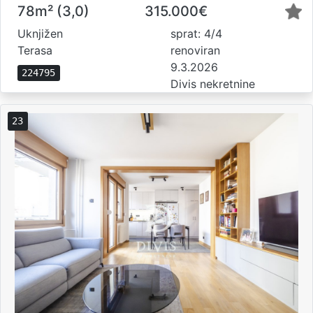
78m² (3,0)
315.000€
Uknjižen
sprat: 4/4
Terasa
renoviran
9.3.2026
224795
Divis nekretnine
23