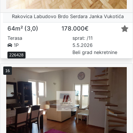
Rakovica Labudovo Brdo Serdara Janka Vukotića
64m² (3,0)
178.000€
Terasa
sprat: /11
1P
5.5.2026
Beli grad nekretnine
226428
16