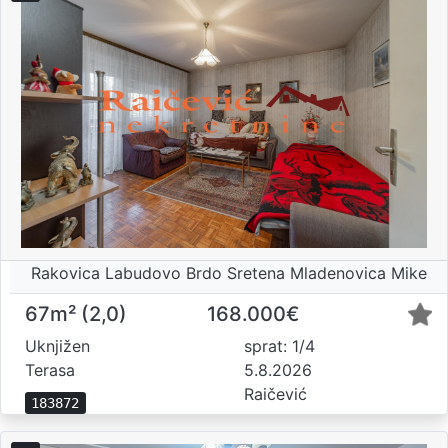
Rakovica Labudovo Brdo Sretena Mladenovica Mike
67m² (2,0)
168.000€
Uknjižen
sprat: 1/4
Terasa
5.8.2026
Raičević
183872