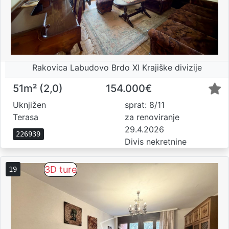
Rakovica Labudovo Brdo XI Krajiške divizije
51m² (2,0)
154.000€
Uknjižen
sprat: 8/11
Terasa
za renoviranje
29.4.2026
226939
Divis nekretnine
3D ture
19