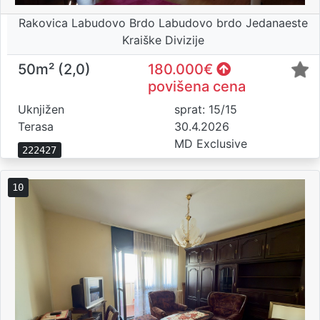
Rakovica Labudovo Brdo Labudovo brdo Jedanaeste
Kraiške Divizije
50m² (2,0)
180.000€
povišena cena
Uknjižen
sprat: 15/15
Terasa
30.4.2026
MD Exclusive
222427
10