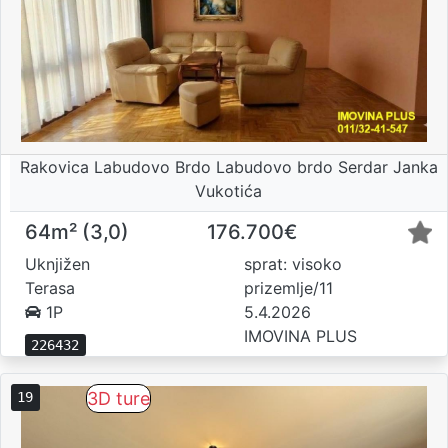
Rakovica Labudovo Brdo Labudovo brdo Serdar Janka
Vukotića
64m² (3,0)
176.700€
Uknjižen
sprat: visoko
Terasa
prizemlje/11
1P
5.4.2026
IMOVINA PLUS
226432
3D ture
19