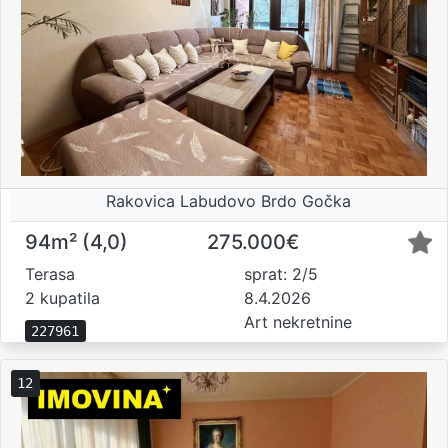
Rakovica Labudovo Brdo Gočka
94m² (4,0)
275.000€
Terasa
sprat: 2/5
2 kupatila
8.4.2026
Art nekretnine
227961
12