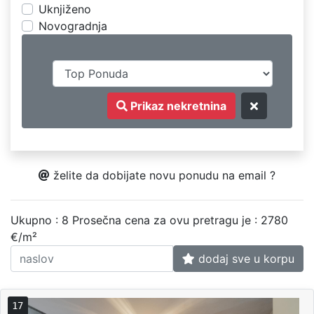
Uknjiženo
Novogradnja
Prikaz nekretnina
želite da dobijate novu ponudu na email ?
Ukupno : 8
Prosečna cena za ovu pretragu je : 2780
€/m²
dodaj sve u korpu
17