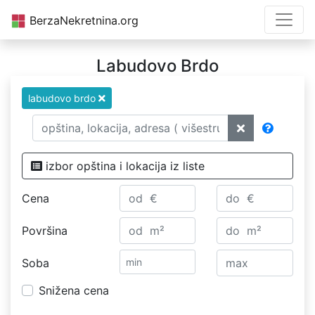
BerzaNekretnina.org
Labudovo Brdo
labudovo brdo
izbor opština i lokacija iz liste
Cena
Površina
Soba
Snižena cena