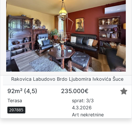
Rakovica Labudovo Brdo Ljubomira Ivkovića Šuce
92m² (4,5)
235.000€
Terasa
sprat: 3/3
4.3.2026
207885
Art nekretnine