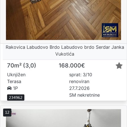
Rakovica Labudovo Brdo Labudovo brdo Serdar Janka
Vukotića
70m² (3,0)
168.000€
Uknjižen
sprat: 3/10
Terasa
renoviran
1P
27.7.2026
SM nekretnine
234962
12