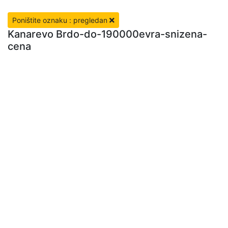
Poništite oznaku : pregledan
Kanarevo Brdo-do-190000evra-snizena-
cena