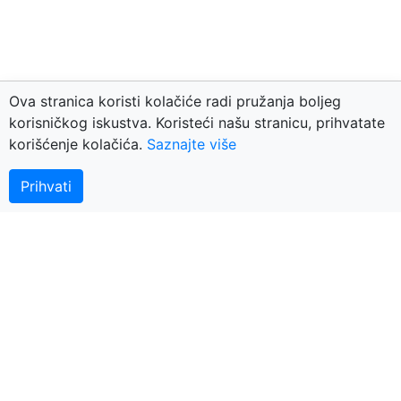
Ova stranica koristi kolačiće radi pružanja boljeg
korisničkog iskustva. Koristeći našu stranicu, prihvatate
korišćenje kolačića.
Saznajte više
Kontaktirajte nas
© 2018 BerzaNekretnina.org - portal za nekretnine
Prihvati
Arhiva
Nekretnine Nešković
Plus-Bonus
Oldroyal
Europa Exclusive
KNEZ