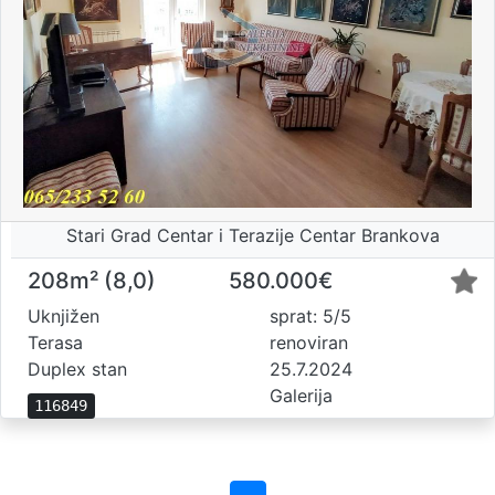
Stari Grad Centar i Terazije Centar Brankova
208m² (8,0)
580.000€
Uknjižen
sprat: 5/5
Terasa
renoviran
Duplex stan
25.7.2024
Galerija
116849