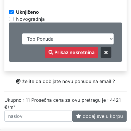
Uknjiženo
Novogradnja
Prikaz nekretnina
želite da dobijate novu ponudu na email ?
Ukupno : 11
Prosečna cena za ovu pretragu je : 4421
€/m²
dodaj sve u korpu