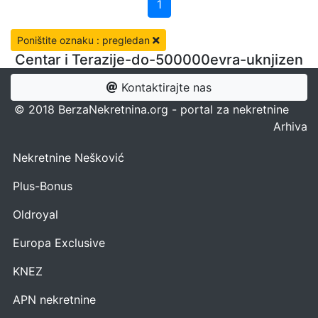
1
Poništite oznaku : pregledan
Centar i Terazije-do-500000evra-uknjizen
Kontaktirajte nas
© 2018 BerzaNekretnina.org - portal za nekretnine
Arhiva
Nekretnine Nešković
Plus-Bonus
Oldroyal
Europa Exclusive
KNEZ
APN nekretnine