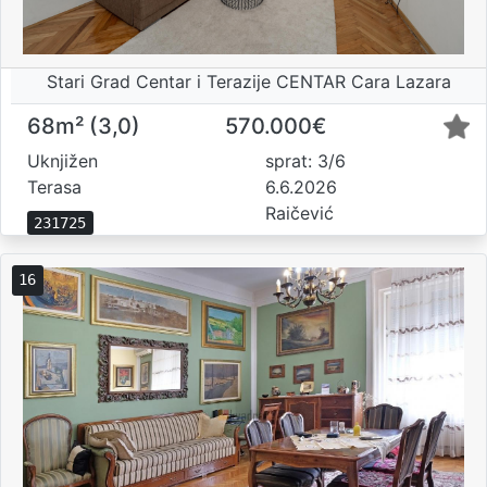
Stari Grad Centar i Terazije CENTAR Cara Lazara
68m² (3,0)
570.000€
Uknjižen
sprat: 3/6
Terasa
6.6.2026
Raičević
231725
16