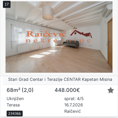
17
Stari Grad Centar i Terazije CENTAR Kapetan Misina
68m² (2,0)
448.000€
Uknjižen
sprat: 4/5
Terasa
16.7.2026
Raičević
234366