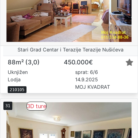
Stari Grad Centar i Terazije Terazije Nušićeva
88m² (3,0)
450.000€
Uknjižen
sprat: 6/6
Lodja
14.9.2025
MOJ KVADRAT
210105
3D ture
31