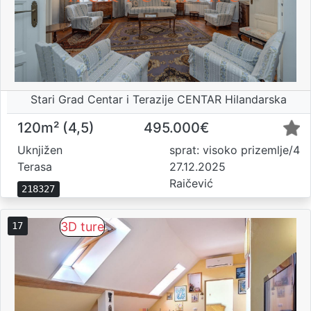
Stari Grad Centar i Terazije CENTAR Hilandarska
120m² (4,5)
495.000€
Uknjižen
sprat: visoko prizemlje/4
Terasa
27.12.2025
Raičević
218327
3D ture
17