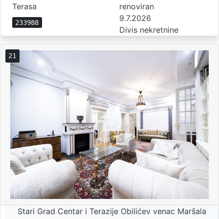
Terasa
renoviran
9.7.2026
233988
Divis nekretnine
21
Stari Grad Centar i Terazije Obilićev venac Maršala