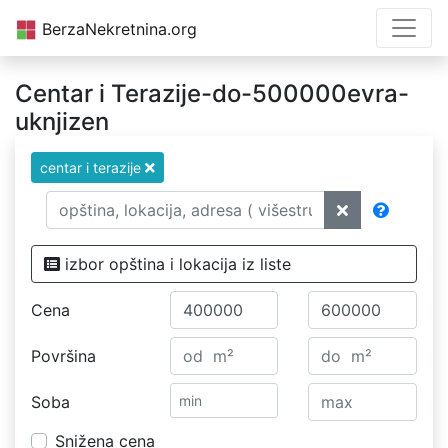
BerzaNekretnina.org
Centar i Terazije-do-500000evra-
uknjizen
centar i terazije
izbor opština i lokacija iz liste
Cena
Površina
Soba
Snižena cena