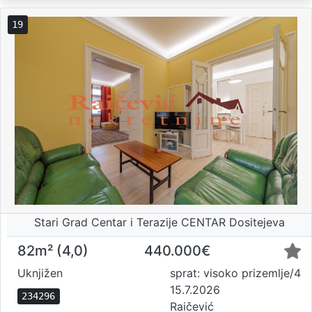
19
Stari Grad Centar i Terazije CENTAR Dositejeva
82m² (4,0)
440.000€
Uknjižen
sprat: visoko prizemlje/4
15.7.2026
234296
Raičević