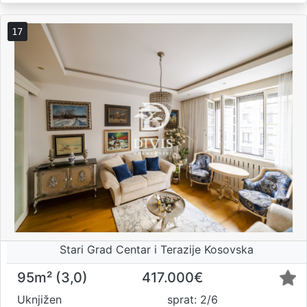
17
Stari Grad Centar i Terazije Kosovska
95m² (3,0)
417.000€
Uknjižen
sprat: 2/6