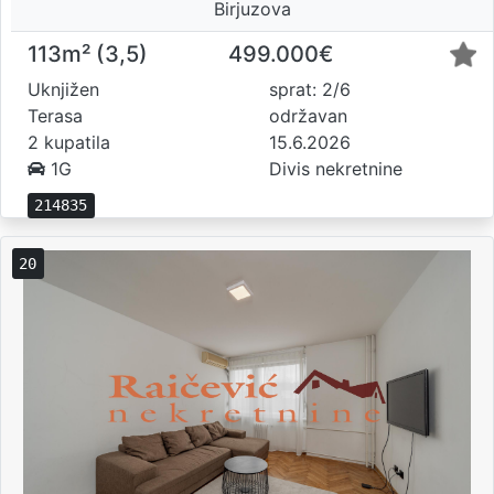
Birjuzova
113m² (3,5)
499.000€
Uknjižen
sprat: 2/6
Terasa
održavan
2 kupatila
15.6.2026
1G
Divis nekretnine
214835
20