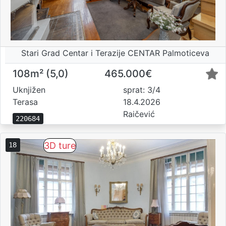
Stari Grad Centar i Terazije CENTAR Palmoticeva
108m² (5,0)
465.000€
Uknjižen
sprat: 3/4
Terasa
18.4.2026
Raičević
220684
3D ture
18