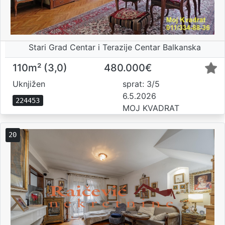
Stari Grad Centar i Terazije Centar Balkanska
110m² (3,0)
480.000€
Uknjižen
sprat: 3/5
6.5.2026
224453
MOJ KVADRAT
20