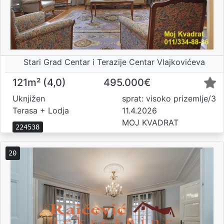
Stari Grad Centar i Terazije Centar Vlajkovićeva
121m² (4,0)
495.000€
Uknjižen
sprat: visoko prizemlje/3
Terasa + Lodja
11.4.2026
MOJ KVADRAT
224538
20