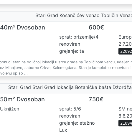
Stari Grad Kosančićev venac Topličin Vena
40m² Dvosoban
600€
sprat: prizemlje/4
Europ
renoviran
2.7.2
grejanje: ta
2209
ponudi stan na odličnoj lokaciji u srcu grada na Topličinom vencu, udaljen
ez Mihajlove, saborne Crkve, Kalemegdana. Stan je kompletno renoviran i 
vojenu sp.so ...
Stari Grad Stari Grad lokacija Botanička bašta Džordž
50m² Dvosoban
750€
Uknjižen
sprat: 5/6
SM ne
renoviran
8.6.2
grejanje: etažno
2189
Lux