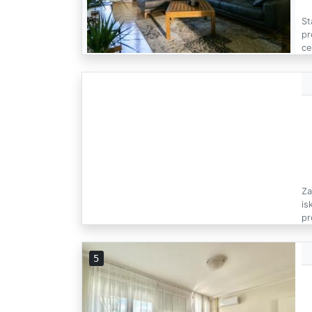
St
pr
ce
Za
is
pr
5