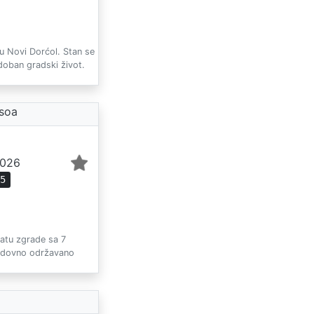
lu Novi Dorćol. Stan se
doban gradski život.
nsoa
2026
65
atu zgrade sa 7
 redovno održavano