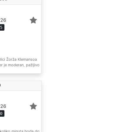
026
45
ulici Žorža Klemansoa
er je moderan, pažljivo
a
026
10
koliko minuta hoda do