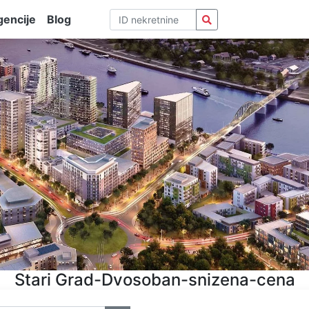
encije
Blog
Stari Grad-Dvosoban-snizena-cena