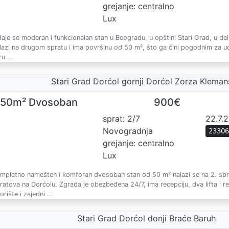
grejanje: centralno
Lux
daje se moderan i funkcionalan stan u Beogradu, u opštini Stari Grad, u de
lazi na drugom spratu i ima površinu od 50 m², što ga čini pogodnim za u
ru ...
Stari Grad Dorćol gornji Dorćol Zorza Klema
50m² Dvosoban
900€
sprat: 2/7
22.7.
Novogradnja
2330
grejanje: centralno
Lux
mpletno namešten i komforan dvosoban stan od 50 m² nalazi se na 2. spr
ratova na Dorćolu. Zgrada je obezbeđena 24/7, ima recepciju, dva lifta i
orište i zajedni ...
Stari Grad Dorćol donji Braće Baruh