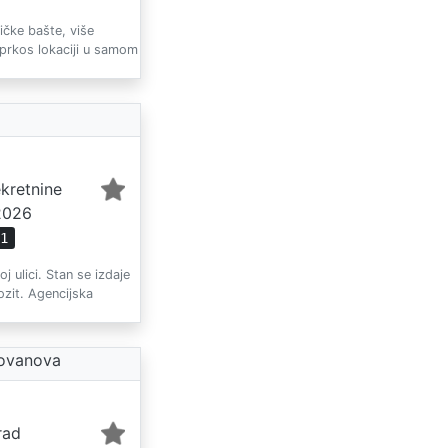
čke bašte, više
uprkos lokaciji u samom
ekretnine
2026
51
ulici. Stan se izdaje
ozit. Agencijska
Jovanova
rad