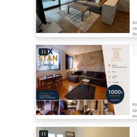
Iz
na
St
11
Ko
sp
dv
11