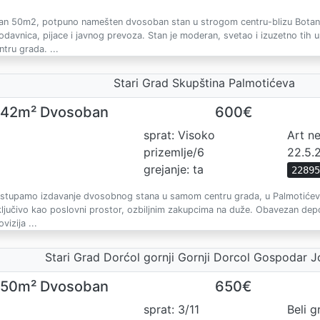
an 50m2, potpuno namešten dvosoban stan u strogom centru-blizu Botani
odavnica, pijace i javnog prevoza. Stan je moderan, svetao i izuzetno tih 
ntru grada. ...
Stari Grad Skupština Palmotićeva
42m² Dvosoban
600€
sprat: Visoko
Art n
prizemlje/6
22.5.
grejanje: ta
2289
stupamo izdavanje dvosobnog stana u samom centru grada, u Palmotićevoj 
ključivo kao poslovni prostor, ozbiljnim zakupcima na duže. Obavezan dep
ovizija ...
Stari Grad Dorćol gornji Gornji Dorcol Gospodar 
50m² Dvosoban
650€
sprat: 3/11
Beli g