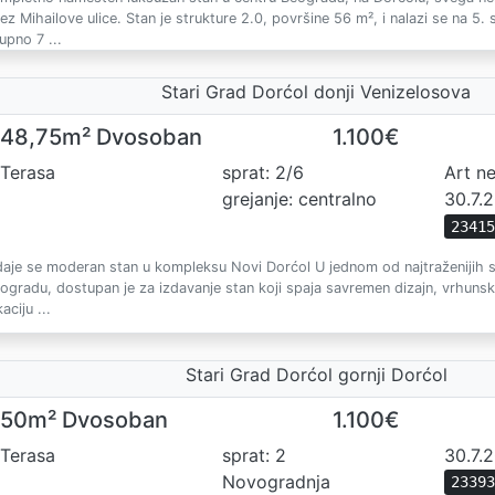
ez Mihailove ulice. Stan je strukture 2.0, površine 56 m², i nalazi se na 5.
upno 7 ...
Stari Grad Dorćol donji Venizelosova
48,75m² Dvosoban
1.100€
Terasa
sprat: 2/6
Art n
grejanje: centralno
30.7.
2341
daje se moderan stan u kompleksu Novi Dorćol U jednom od najtraženijih
ogradu, dostupan je za izdavanje stan koji spaja savremen dizajn, vrhunski 
kaciju ...
Stari Grad Dorćol gornji Dorćol
50m² Dvosoban
1.100€
Terasa
sprat: 2
30.7.
Novogradnja
2339