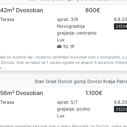
42m² Dvosoban
800€
Terasa
sprat: 3/9
6.8.2
Novogradnja
2353
grejanje: centralno
Lux
1G 1P
daje se izuzetno lep i moderno opremljen dvosoban stan u novogradnji, u 
 Dorćolu. Stan se nalazi na 1. spratu zgrade od ukupno 9 spratova. Enterij
 ...
Stari Grad Dorćol gornji Dorćol Kralja Petr
56m² Dvosoban
1.100€
Terasa
sprat: 5/7
6.8.2
grejanje: podno
2322
Lux
mpletno namešten luksuzan stan u centru Beograda, na Dorćolu, svega ne