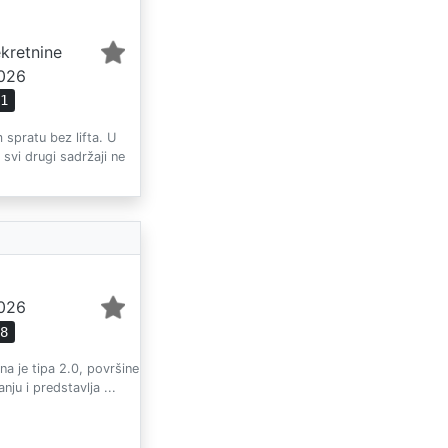
ekretnine
2026
81
 spratu bez lifta. U
 svi drugi sadržaji ne
2026
98
na je tipa 2.0, površine
nju i predstavlja ...