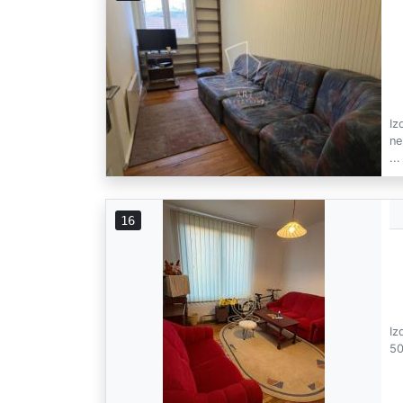
Iz
ne
...
16
Iz
50