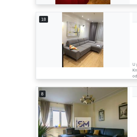
18
U 
Kn
od
8