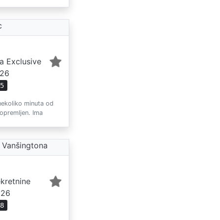
c
a Exclusive
026
25
 nekoliko minuta od
opremljen. Ima
a Vanšingtona
kretnine
026
48