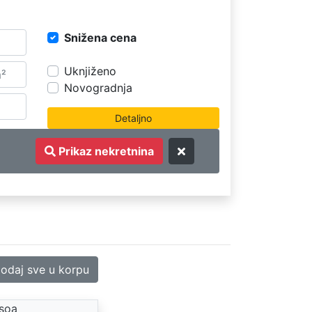
Snižena cena
Uknjiženo
Novogradnja
Prikaz nekretnina
odaj sve u korpu
nsoa