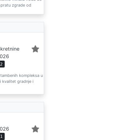
 spratu zgrade od
ekretnine
2026
52
 stambenih kompleksa u
kvalitet gradnje i
2026
31