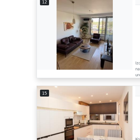
12
Iz
na
ure
15
Ko