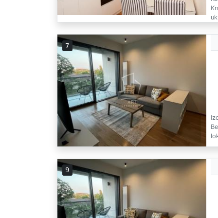
Kn
uk
7
Iz
Be
lo
9