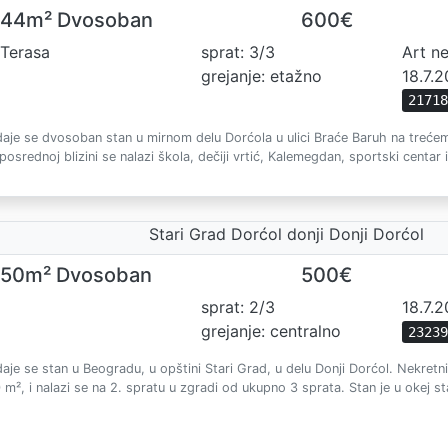
44m² Dvosoban
600€
Terasa
sprat: 3/3
Art n
grejanje: etažno
18.7.
2171
daje se dvosoban stan u mirnom delu Dorćola u ulici Braće Baruh na trećem
posrednoj blizini se nalazi škola, dečiji vrtić, Kalemegdan, sportski centar i
Stari Grad Dorćol donji Donji Dorćol
50m² Dvosoban
500€
sprat: 2/3
18.7.
grejanje: centralno
2323
daje se stan u Beogradu, u opštini Stari Grad, u delu Donji Dorćol. Nekretni
 m², i nalazi se na 2. spratu u zgradi od ukupno 3 sprata. Stan je u okej sta