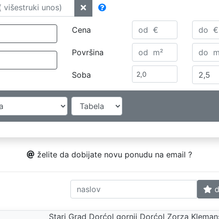
Cena
Površina
Soba
želite da dobijate novu ponudu na email ?
d
Stari Grad Dorćol gornji Dorćol Zorza Klema