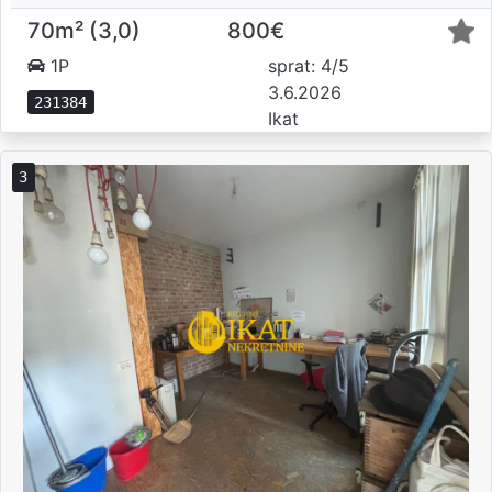
70m² (3,0)
800€
1P
sprat: 4/5
3.6.2026
231384
Ikat
3