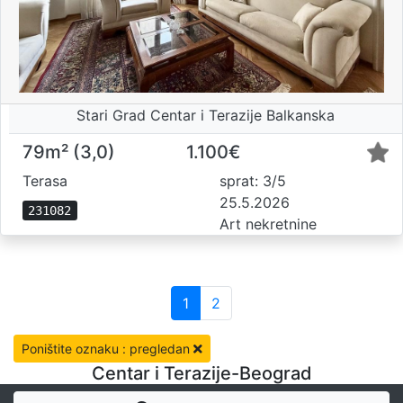
Stari Grad Centar i Terazije Balkanska
79m² (3,0)
1.100€
Terasa
sprat: 3/5
25.5.2026
231082
Art nekretnine
1
2
Poništite oznaku : pregledan
Centar i Terazije-Beograd