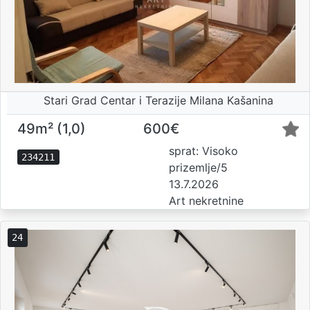
Stari Grad Centar i Terazije Milana Kašanina
49m² (1,0)
600€
sprat: Visoko
234211
prizemlje/5
13.7.2026
Art nekretnine
24