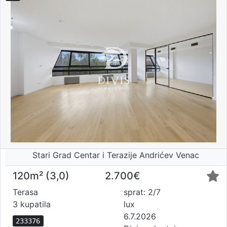
Stari Grad Centar i Terazije Andrićev Venac
120m² (3,0)
2.700€
Terasa
sprat: 2/7
3 kupatila
lux
6.7.2026
233376