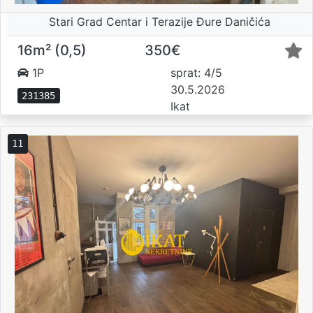
Stari Grad Centar i Terazije Đure Daničića
16m² (0,5)
350€
1P
sprat: 4/5
30.5.2026
231385
Ikat
11