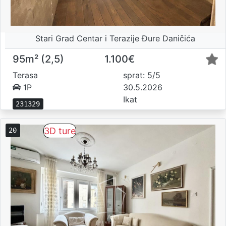
Stari Grad Centar i Terazije Đure Daničića
95m² (2,5)
1.100€
Terasa
sprat: 5/5
1P
30.5.2026
Ikat
231329
3D ture
20