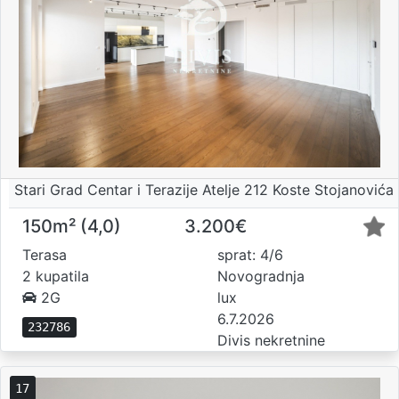
Stari Grad Centar i Terazije Atelje 212 Koste Stojanovića
150m² (4,0)
3.200€
Terasa
sprat: 4/6
2 kupatila
Novogradnja
2G
lux
6.7.2026
232786
Divis nekretnine
17