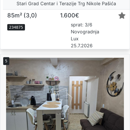
Stari Grad Centar i Terazije Trg Nikole Pašića
85m² (3,0)
1.600€
sprat: 3/6
234875
Novogradnja
Lux
25.7.2026
5