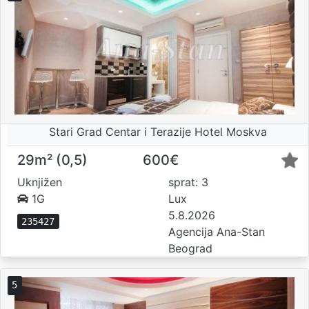
Stari Grad Centar i Terazije Hotel Moskva
29m² (0,5)
600€
Uknjižen
sprat: 3
1G
Lux
5.8.2026
235427
Agencija Ana-Stan
Beograd
5