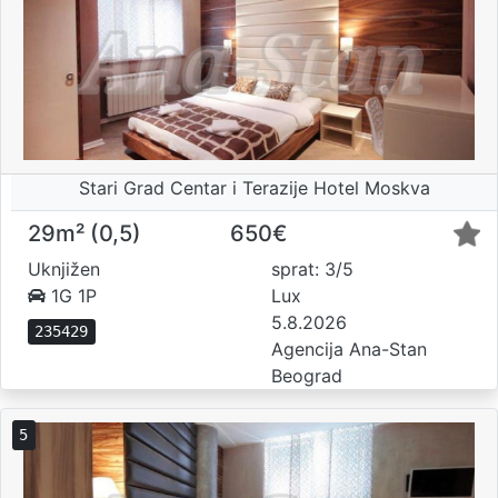
Stari Grad Centar i Terazije Hotel Moskva
29m² (0,5)
650€
Uknjižen
sprat: 3/5
1G 1P
Lux
5.8.2026
235429
Agencija Ana-Stan
Beograd
5