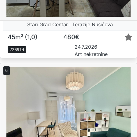
Stari Grad Centar i Terazije Nušićeva
45m² (1,0)
480€
24.7.2026
226914
Art nekretnine
6