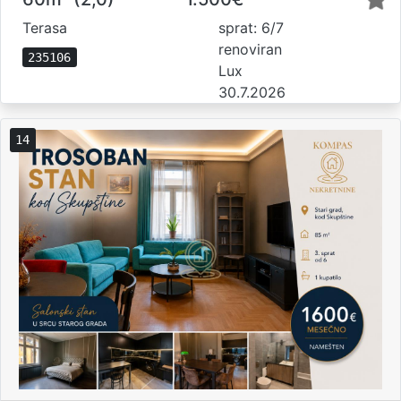
Terasa
sprat: 6/7
renoviran
235106
Lux
30.7.2026
14