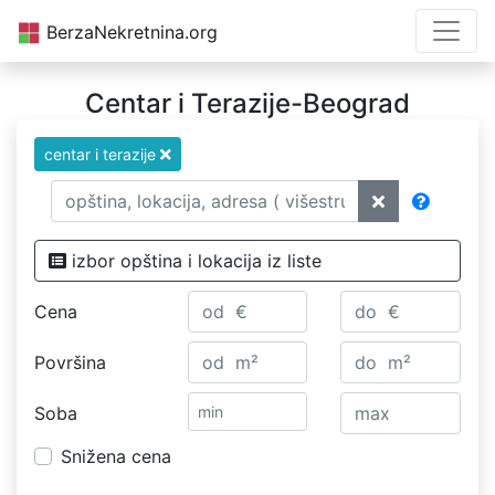
BerzaNekretnina.org
Centar i Terazije-Beograd
centar i terazije
izbor opština i lokacija iz liste
Cena
Površina
Soba
Snižena cena