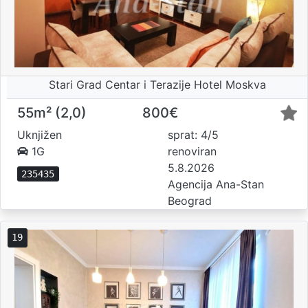
Stari Grad Centar i Terazije Hotel Moskva
55m² (2,0)
800€
Uknjižen
sprat: 4/5
1G
renoviran
5.8.2026
235435
Agencija Ana-Stan
Beograd
19