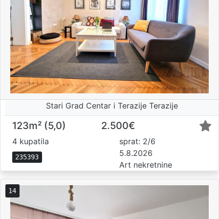
Stari Grad Centar i Terazije Terazije
123m² (5,0)
2.500€
4 kupatila
sprat: 2/6
5.8.2026
235393
Art nekretnine
14