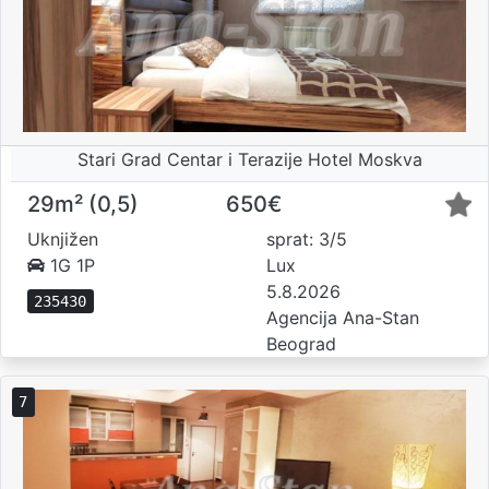
Stari Grad Centar i Terazije Hotel Moskva
29m² (0,5)
650€
Uknjižen
sprat: 3/5
1G 1P
Lux
5.8.2026
235430
Agencija Ana-Stan
Beograd
7