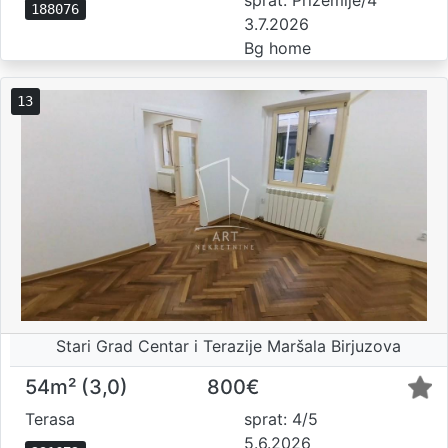
188076
3.7.2026
Bg home
13
Stari Grad Centar i Terazije Maršala Birjuzova
54m² (3,0)
800€
Terasa
sprat: 4/5
5.6.2026