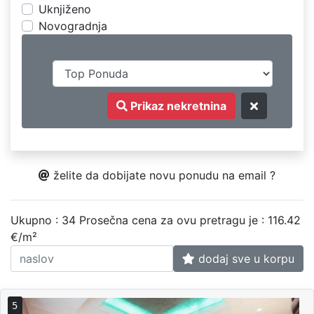
Uknjiženo
Novogradnja
Prikaz nekretnina
želite da dobijate novu ponudu na email ?
Ukupno : 34
Prosečna cena za ovu pretragu je : 116.42
€/m²
dodaj sve u korpu
5