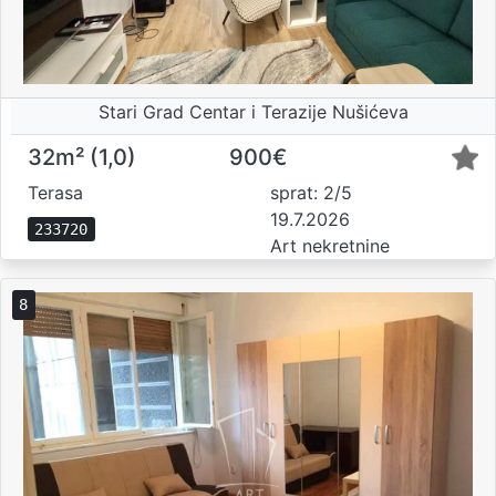
Stari Grad Centar i Terazije Nušićeva
32m² (1,0)
900€
Terasa
sprat: 2/5
19.7.2026
233720
Art nekretnine
8