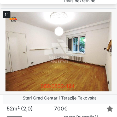
Divis nekretnine
14
Stari Grad Centar i Terazije Takovska
52m² (2,0)
700€
sprat: Prizemlje/4