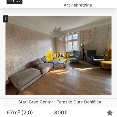
231672
Art nekretnine
7
Stari Grad Centar i Terazije Đure Daničića
67m² (2,0)
800€