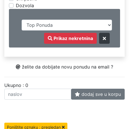
Dozvola
Prikaz nekretnina
želite da dobijate novu ponudu na email ?
Ukupno : 0
dodaj sve u korpu
Poništite oznaku : pregledan