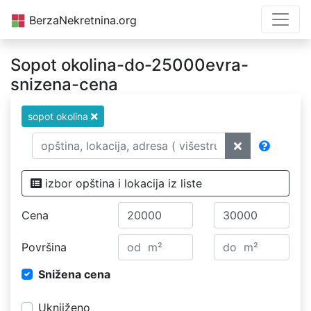
BerzaNekretnina.org
Sopot okolina-do-25000evra-
snizena-cena
sopot okolina
izbor opština i lokacija iz liste
Cena
Površina
Snižena cena
Uknjiženo