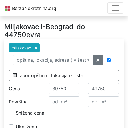
BerzaNekretnina.org
Miljakovac I-Beograd-do-
44750evra
miljakovac i
izbor opština i lokacija iz liste
Cena
Površina
Snižena cena
Uknjiženo