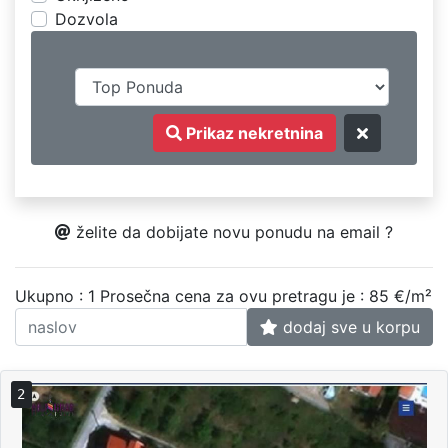
Dozvola
Prikaz nekretnina
želite da dobijate novu ponudu na email ?
Ukupno : 1
Prosečna cena za ovu pretragu je : 85 €/m²
dodaj sve u korpu
2