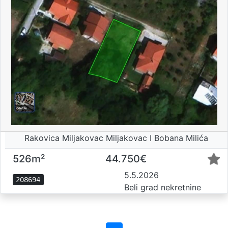
Rakovica Miljakovac Miljakovac I Bobana Milića
526m²
44.750€
5.5.2026
208694
Beli grad nekretnine