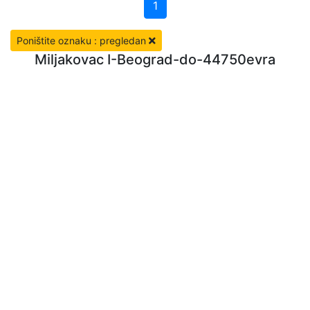
1
Poništite oznaku : pregledan
Miljakovac I-Beograd-do-44750evra