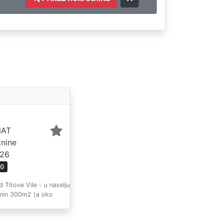
AT
tnine
026
40
Titove Vile - u naselju
 min 300m2 (a oko