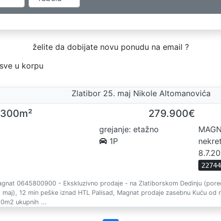
želite da dobijate novu ponudu na email ?
sve u korpu
Zlatibor 25. maj Nikole Altomanovića
300m²
279.900€
grejanje: etažno
MAGN
1P
nekre
8.7.2
2274
gnat 0645800900 - Ekskluzivno prodaje - na Zlatiborskom Dedinju (pored 
 maj), 12 min peške iznad HTL Palisad, Magnat prodaje zasebnu Kuću od
0m2 ukupnih ...