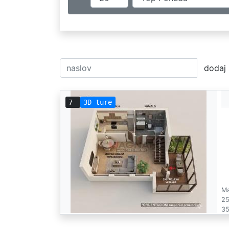
dodaj 
7
3D ture
Ma
25
35