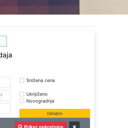
daja
Snižena cena
Uknjiženo
Novogradnja
Prikaz nekretnina